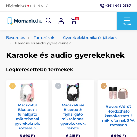
+36 1 445 2687
Hívj minket
(Hé-Pé 9-12)
0
Menü
Bevezetés
Tartozékok
Gyerek elektronika és játékok
Karaoke és audio gyerekeknek
Karaoke és audio gyerekeknek
Legkeresettebb termékek
Macskafül
Macskafüles
Blavec WS-07
Bluetooth
Bluetooth
Hordozható
fülhallgató
fejhallgató
karaoke szett 2
mikrofonnal
mikrofonnal
mikrofonnal, 5 W,
gyerekeknek,
gyerekeknek,
rózsaszín
rózsaszín
fekete
6 890 Ft
6 215 Ft
6 990 Ft