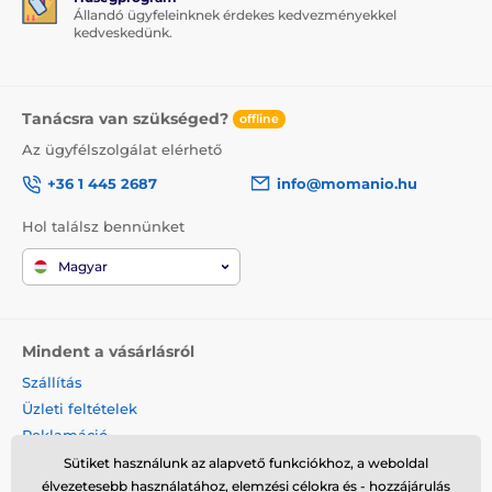
Állandó ügyfeleinknek érdekes kedvezményekkel
kedveskedünk.
Tanácsra van szükséged?
offline
Az ügyfélszolgálat elérhető
+36 1 445 2687
info@momanio.hu
Hol találsz bennünket
Magyar
Mindent a vásárlásról
Szállítás
Üzleti feltételek
Reklamáció
Termék visszaküldése
Sütiket használunk az alapvető funkciókhoz, a weboldal
élvezetesebb használatához, elemzési célokra és - hozzájárulás
Termék cseréje