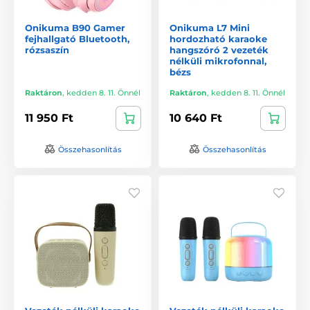
Onikuma B90 Gamer
Onikuma L7 Mini
fejhallgató Bluetooth,
hordozható karaoke
rózsaszín
hangszóró 2 vezeték
nélküli mikrofonnal,
bézs
Raktáron
,
kedden 8. 11. Önnél
Raktáron
,
kedden 8. 11. Önnél
11 950 Ft
10 640 Ft
Összehasonlítás
Összehasonlítás