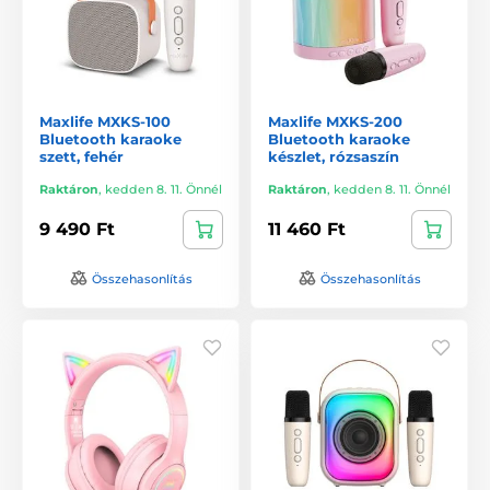
Maxlife MXKS-100
Maxlife MXKS-200
Bluetooth karaoke
Bluetooth karaoke
szett, fehér
készlet, rózsaszín
Raktáron
,
kedden 8. 11. Önnél
Raktáron
,
kedden 8. 11. Önnél
9 490 Ft
11 460 Ft
Összehasonlítás
Összehasonlítás