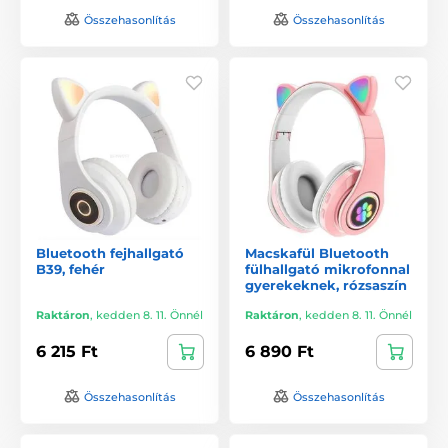
Összehasonlítás
Összehasonlítás
Bluetooth fejhallgató
Macskafül Bluetooth
B39, fehér
fülhallgató mikrofonnal
gyerekeknek, rózsaszín
Raktáron
,
kedden 8. 11. Önnél
Raktáron
,
kedden 8. 11. Önnél
6 215 Ft
6 890 Ft
Összehasonlítás
Összehasonlítás