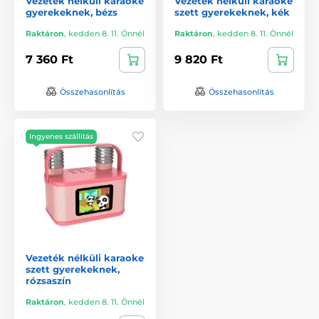
Vezeték nélküli karaoke
Vezeték nélküli karaoke
gyerekeknek, bézs
szett gyerekeknek, kék
Raktáron
,
kedden 8. 11. Önnél
Raktáron
,
kedden 8. 11. Önnél
7 360 Ft
9 820 Ft
Összehasonlítás
Összehasonlítás
Ingyenes szállítás
Vezeték nélküli karaoke
szett gyerekeknek,
rózsaszín
Raktáron
,
kedden 8. 11. Önnél