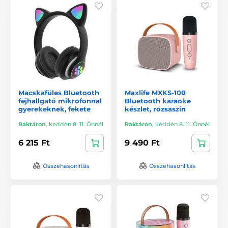
Macskafüles Bluetooth
Maxlife MXKS-100
fejhallgató mikrofonnal
Bluetooth karaoke
gyerekeknek, fekete
készlet, rózsaszín
Raktáron
,
kedden 8. 11. Önnél
Raktáron
,
kedden 8. 11. Önnél
6 215 Ft
9 490 Ft
Összehasonlítás
Összehasonlítás