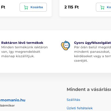
 Ft
2 115 Ft
Kosárba
Ko
Raktáron lévő termékek
Gyors ügyfélszolgálat
Minden termékünk raktáron
Pár órán belül megol
van, így megrendelését
mindent: panaszokat,
másnap kiszállítjuk.
kérdéseket vagy a te
cseréjét.
Mindent a vásárlás
@momanio.hu
Szállítás
j
bármikor
Üzleti feltételek