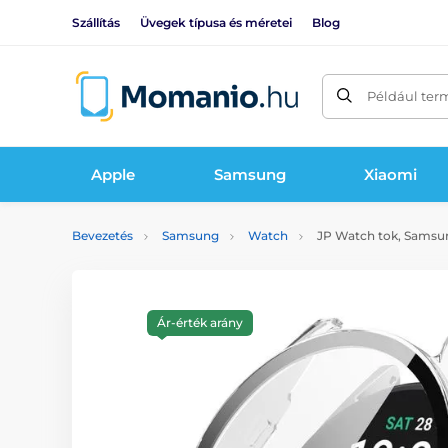
Szállítás
Üvegek típusa és méretei
Blog
Például ter
Apple
Samsung
Xiaomi
Bevezetés
Samsung
Watch
JP Watch tok, Samsun
Ár-érték arány