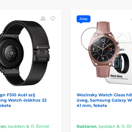
Alap
gn FS10 Acél szíj
Wozinsky Watch Glass hi
ng Watch órákhoz 22
üveg, Samsung Galaxy W
ekete
41 mm, fekete
ron
,
kedden 8. 11. Önnél
Raktáron
,
kedden 8. 11. Ö