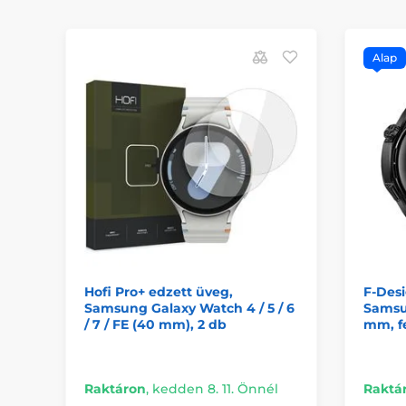
Alap
Hofi Pro+ edzett üveg,
F-Desi
Samsung Galaxy Watch 4 / 5 / 6
Samsu
/ 7 / FE (40 mm), 2 db
mm, f
Raktáron
,
kedden 8. 11. Önnél
Raktá