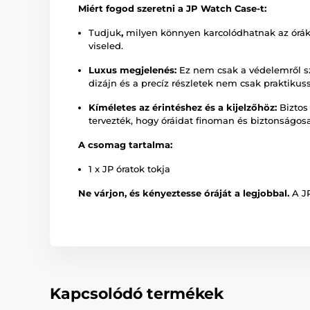
Miért fogod szeretni a JP Watch Case-t:
Tudjuk
,
milyen könnyen karcolódhatnak az órák.
viseled.
Luxus megjelenés:
Ez nem csak a védelemről szó
dizájn és a precíz részletek nem csak praktiku
Kíméletes az érintéshez és a kijelzőhöz:
Biztos 
tervezték, hogy óráidat finoman és biztonságos
A csomag tartalma:
1 x JP óratok tokja
Ne várjon, és kényeztesse óráját a legjobbal.
A JP
Kapcsolódó termékek