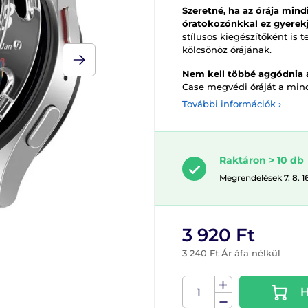
Szeretné, ha az órája mind
óratokozónkkal ez gyerekj
stílusos kiegészítőként is 
kölcsönöz órájának.
Nem kell többé aggódnia a
Case megvédi óráját a mind
További információk ›
Raktáron > 10 db
Megrendelések 7. 8. 1
3 920 Ft
3 240 Ft Ár áfa nélkül
H