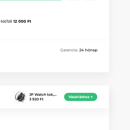
-tól/től
12 000 Ft
Garancia:
24 hónap
JP Watch tok,…
Vásárláshoz
3 920 Ft