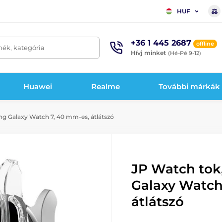
HUF
+36 1 445 2687
offline
mék, kategória
Hívj minket
(Hé-Pé 9-12)
Huawei
Realme
További márkák
g Galaxy Watch 7, 40 mm-es, átlátszó
JP Watch tok
Galaxy Watch
átlátszó