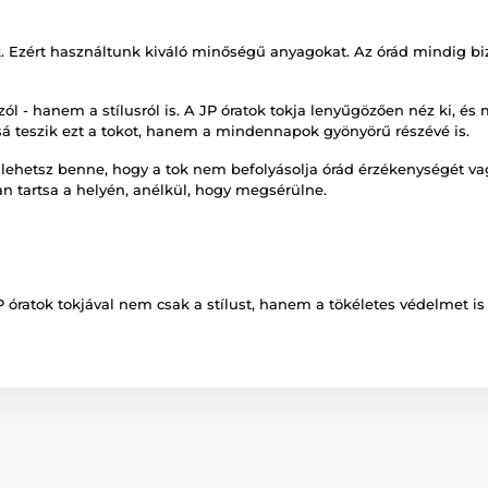
 Ezért használtunk kiváló minőségű anyagokat. Az órád mindig bizt
l - hanem a stílusról is. A JP óratok tokja lenyűgözően néz ki, é
ssá teszik ezt a tokot, hanem a mindennapok gyönyörű részévé is.
lehetsz benne, hogy a tok nem befolyásolja órád érzékenységét vag
an tartsa a helyén, anélkül, hogy megsérülne.
 óratok tokjával nem csak a stílust, hanem a tökéletes védelmet