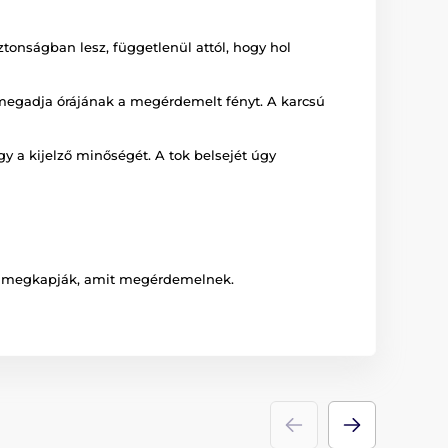
onságban lesz, függetlenül attól, hogy hol
s megadja órájának a megérdemelt fényt. A karcsú
y a kijelző minőségét. A tok belsejét úgy
 is megkapják, amit megérdemelnek.