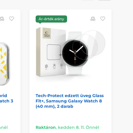
Ár-érték arány
Á
brid
Tech-Protect edzett üveg Glass
Te
atch 3
Fit+, Samsung Galaxy Watch 8
Sa
(40 mm), 2 darab
mm
nnél
Raktáron
,
kedden 8. 11. Önnél
Ra