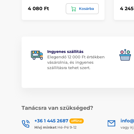
4 080 Ft
4 245
Kosárba
Ingyenes szállítás
Elegendő 12 000 Ft értékben
vásárolnia, és ingyenes
szállításra tehet szert.
Tanácsra van szükséged?
+36 1 445 2687
info
offline
Hívj minket
Hé-Pé 9-12
vagy ír