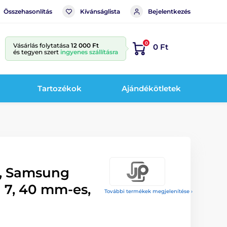
Összehasonlítás
Kívánságlista
Bejelentkezés
0
Vásárlás folytatása
12 000 Ft
0 Ft
és tegyen szert
ingyenes szállításra
Tartozékok
Ajándékötletek
, Samsung
 7, 40 mm-es,
További termékek megjelenítése ›