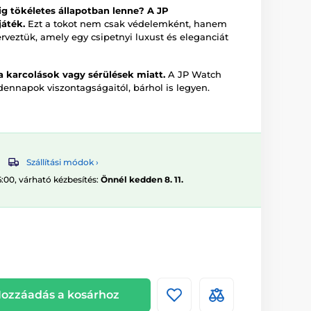
ig tökéletes állapotban lenne? A JP
áték.
Ezt a tokot nem csak védelemként, hanem
terveztük, amely egy csipetnyi luxust és eleganciát
 karcolások vagy sérülések miatt.
A JP Watch
ennapok viszontagságaitól, bárhol is legyen.
Szállítási módok ›
6:00, várható kézbesítés:
Önnél kedden 8. 11.
ozzáadás a kosárhoz