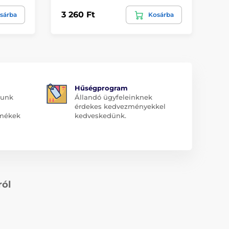
3 260 Ft
4 
sárba
Kosárba
Hűségprogram
dunk
Állandó ügyfeleinknek
érdekes kedvezményekkel
rmékek
kedveskedünk.
ról