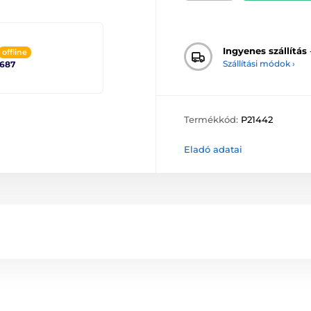
Ingyenes szállítás
offline
Szállítási módok ›
2687
Termékkód:
P21442
Eladó adatai