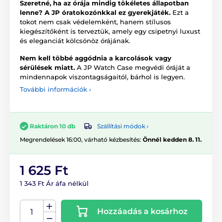
Szeretné, ha az órája mindig tökéletes állapotban
lenne? A JP óratokozónkkal ez gyerekjáték.
Ezt a
tokot nem csak védelemként, hanem stílusos
kiegészítőként is terveztük, amely egy csipetnyi luxust
és eleganciát kölcsönöz órájának.
Nem kell többé aggódnia a karcolások vagy
sérülések miatt.
A JP Watch Case megvédi óráját a
mindennapok viszontagságaitól, bárhol is legyen.
További információk ›
Szállítási módok ›
Raktáron 10 db
Megrendelések 16:00, várható kézbesítés:
Önnél kedden 8. 11.
1 625 Ft
1 343 Ft Ár áfa nélkül
Hozzáadás a kosárhoz