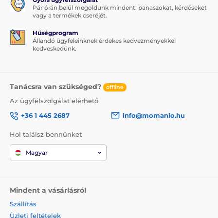
Pár órán belül megoldunk mindent: panaszokat, kérdéseket
vagy a termékek cseréjét.
Hűségprogram
Állandó ügyfeleinknek érdekes kedvezményekkel
kedveskedünk.
Tanácsra van szükséged?
offline
Az ügyfélszolgálat elérhető
+36 1 445 2687
info@momanio.hu
Hol találsz bennünket
Magyar
Mindent a vásárlásról
Szállítás
Üzleti feltételek