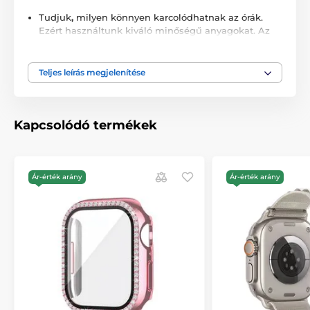
Tudjuk
,
milyen könnyen karcolódhatnak az órák.
Ezért használtunk kiváló minőségű anyagokat. Az
órád mindig biztonságban lesz, függetlenül attól,
hogy hol viseled.
Teljes leírás megjelenítése
Luxus megjelenés:
Ez nem csak a védelemről szól -
hanem a stílusról is. A JP óratok tokja lenyűgözően
néz ki, és megadja órájának a megérdemelt fényt. A
karcsú dizájn és a precíz részletek nem csak
Kapcsolódó termékek
praktikussá teszik ezt a tokot, hanem a
mindennapok gyönyörű részévé is.
Kíméletes az érintéshez és a kijelzőhöz:
Biztos
Ár-érték arány
Ár-érték arány
lehetsz benne, hogy a tok nem befolyásolja órád
érzékenységét vagy a kijelző minőségét. A tok
belsejét úgy tervezték, hogy óráidat finoman és
biztonságosan tartsa a helyén, anélkül, hogy
megsérülne.
A csomag tartalma: A tok a következő termékekkel
van felszerelve:
1 x JP óratok tokja