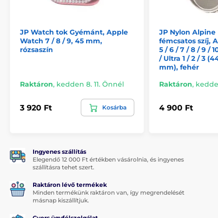
Ne várjon, és kényeztesse óráját a legjobbal.
A JP
óratok tokjával nem csak a stílust, hanem a tökéletes
védelmet is megkapják, amit megérdemelnek.
JP Watch tok Gyémánt, Apple
JP Nylon Alpine
Watch 7 / 8 / 9, 45 mm,
fémcsatos szíj, 
rózsaszín
5 / 6 / 7 / 8 / 9 / 10
/ Ultra 1 / 2 / 3 (
mm), fehér
Raktáron
,
kedden 8. 11. Önnél
Raktáron
,
kedden
3 920 Ft
4 900 Ft
Kosárba
Ingyenes szállítás
Elegendő 12 000 Ft értékben vásárolnia, és ingyenes
szállításra tehet szert.
Raktáron lévő termékek
Minden termékünk raktáron van, így megrendelését
másnap kiszállítjuk.
Gyors ügyfélszolgálat