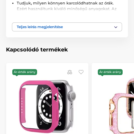
Tudjuk
,
milyen könnyen karcolódhatnak az órák.
Ezért használtunk kiváló minőségű anyagokat. Az
órád mindig biztonságban lesz, függetlenül attól,
hogy hol viseled.
Teljes leírás megjelenítése
Luxus megjelenés:
Ez nem csak a védelemről szól -
hanem a stílusról is. A JP óratok tokja lenyűgözően
néz ki, és megadja órájának a megérdemelt fényt. A
karcsú dizájn és a precíz részletek nem csak
Kapcsolódó termékek
praktikussá teszik ezt a tokot, hanem a
mindennapok gyönyörű részévé is.
Kíméletes az érintéshez és a kijelzőhöz:
Biztos
Ár-érték arány
Ár-érték arány
lehetsz benne, hogy a tok nem befolyásolja órád
érzékenységét vagy a kijelző minőségét. A tok
belsejét úgy tervezték, hogy óráidat finoman és
biztonságosan tartsa a helyén, anélkül, hogy
megsérülne.
A csomag tartalma:
1 x JP óratok tokja
Ne várjon, és kényeztesse óráját a legjobbal.
A JP