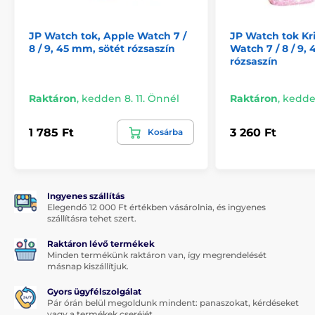
óratok tokjával nem csak a stílust, hanem a tökéletes
védelmet is megkapják, amit megérdemelnek.
JP Watch tok, Apple Watch 7 /
JP Watch tok Kri
8 / 9, 45 mm, sötét rózsaszín
Watch 7 / 8 / 9,
rózsaszín
Raktáron
,
kedden 8. 11. Önnél
Raktáron
,
kedden
1 785 Ft
3 260 Ft
Kosárba
Ingyenes szállítás
Elegendő 12 000 Ft értékben vásárolnia, és ingyenes
szállításra tehet szert.
Raktáron lévő termékek
Minden termékünk raktáron van, így megrendelését
másnap kiszállítjuk.
Gyors ügyfélszolgálat
Pár órán belül megoldunk mindent: panaszokat, kérdéseket
vagy a termékek cseréjét.