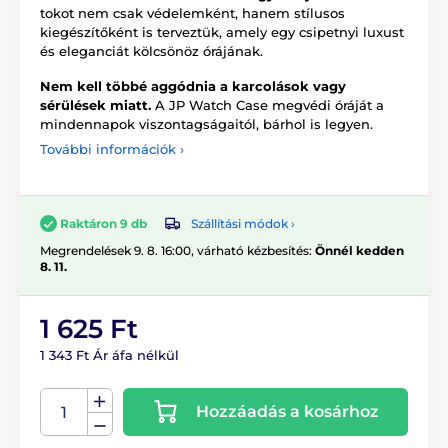
tokot nem csak védelemként, hanem stílusos
kiegészítőként is terveztük, amely egy csipetnyi luxust
és eleganciát kölcsönöz órájának.
Nem kell többé aggódnia a karcolások vagy
sérülések miatt.
A JP Watch Case megvédi óráját a
mindennapok viszontagságaitól, bárhol is legyen.
További információk ›
Szállítási módok ›
Raktáron 9 db
Megrendelések 9. 8. 16:00, várható kézbesítés:
Önnél kedden
8. 11.
1 625 Ft
1 343 Ft Ár áfa nélkül
Hozzáadás a kosárhoz