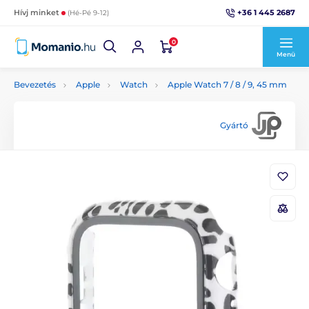
+36 1 445 2687
Hívj minket
(Hé-Pé 9-12)
0
Menü
Bevezetés
Apple
Watch
Apple Watch 7 / 8 / 9, 45 mm
Gyártó