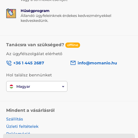
Hűségprogram
Állandó ügyfeleinknek érdekes kedvezményekkel
kedveskedünk.
Tanácsra van szükséged?
offline
Az ügyfélszolgálat elérhető
+36 1 445 2687
info@momanio.hu
Hol találsz bennünket
Magyar
Mindent a vásárlásról
Szállítás
Üzleti feltételek
Reklamáció