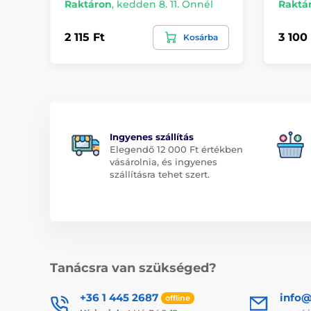
Raktáron
,
kedden 8. 11. Önnél
Raktá
2 115 Ft
3 100
Kosárba
Ingyenes szállítás
Elegendő 12 000 Ft értékben
vásárolnia, és ingyenes
szállításra tehet szert.
Tanácsra van szükséged?
+36 1 445 2687
info
offline