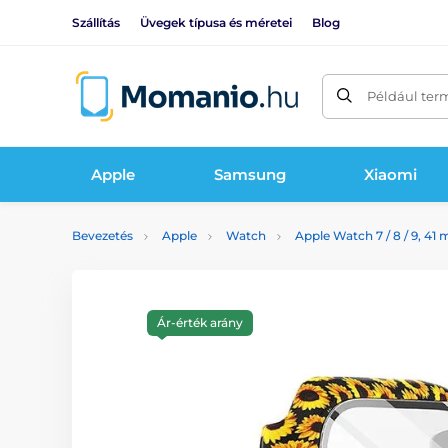
Szállítás
Üvegek típusa és méretei
Blog
Például ter
Apple
Samsung
Xiaomi
Bevezetés
Apple
Watch
Apple Watch 7 / 8 / 9, 41
Ár-érték arány