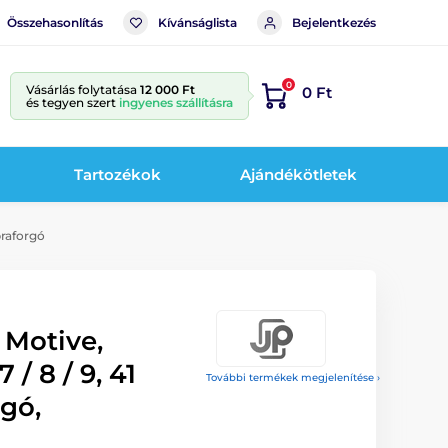
Összehasonlítás
Kívánságlista
Bejelentkezés
0
Vásárlás folytatása
12 000 Ft
0 Ft
és tegyen szert
ingyenes szállításra
Tartozékok
Ajándékötletek
praforgó
 Motive,
/ 8 / 9, 41
További termékek megjelenítése ›
gó,