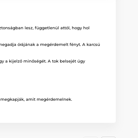
onságban lesz, függetlenül attól, hogy hol
s megadja órájának a megérdemelt fényt. A karcsú
y a kijelző minőségét. A tok belsejét úgy
 is megkapják, amit megérdemelnek.