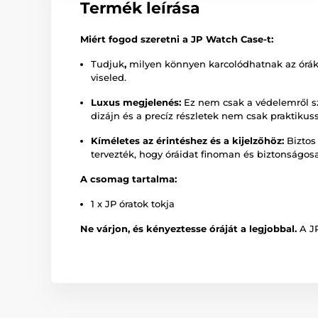
Termék leírása
Miért fogod szeretni a JP Watch Case-t:
Tudjuk
,
milyen könnyen karcolódhatnak az órák.
viseled.
Luxus megjelenés:
Ez nem csak a védelemről szó
dizájn és a precíz részletek nem csak praktiku
Kíméletes az érintéshez és a kijelzőhöz:
Biztos 
tervezték, hogy óráidat finoman és biztonságos
A csomag tartalma:
1 x JP óratok tokja
Ne várjon, és kényeztesse óráját a legjobbal.
A JP