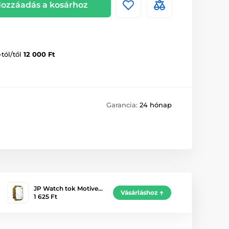
ozzáadás a kosárhoz
-tól/től
12 000 Ft
Garancia:
24 hónap
JP Watch tok Motive…
Vásárláshoz
1 625 Ft