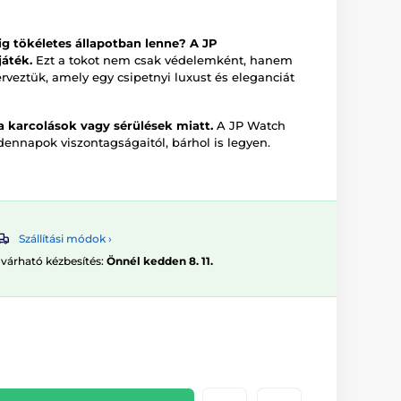
ig tökéletes állapotban lenne? A JP
áték.
Ezt a tokot nem csak védelemként, hanem
terveztük, amely egy csipetnyi luxust és eleganciát
 karcolások vagy sérülések miatt.
A JP Watch
ennapok viszontagságaitól, bárhol is legyen.
Szállítási módok ›
 várható kézbesítés:
Önnél kedden 8. 11.