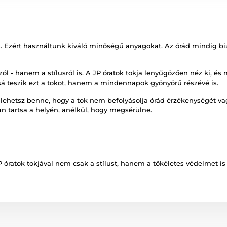
 Ezért használtunk kiváló minőségű anyagokat. Az órád mindig bizt
l - hanem a stílusról is. A JP óratok tokja lenyűgözően néz ki, é
ssá teszik ezt a tokot, hanem a mindennapok gyönyörű részévé is.
lehetsz benne, hogy a tok nem befolyásolja órád érzékenységét vag
an tartsa a helyén, anélkül, hogy megsérülne.
 óratok tokjával nem csak a stílust, hanem a tökéletes védelmet