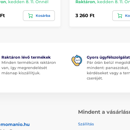
ron
,
kedden 8. 11. Önnél
Raktáron
,
kedden 8. 11. Ö
 Ft
3 260 Ft
Kosárba
Ko
Raktáron lévő termékek
Gyors ügyfélszolgálat
Minden termékünk raktáron
Pár órán belül megol
van, így megrendelését
mindent: panaszokat,
másnap kiszállítjuk.
kérdéseket vagy a te
cseréjét.
Mindent a vásárlás
@momanio.hu
Szállítás