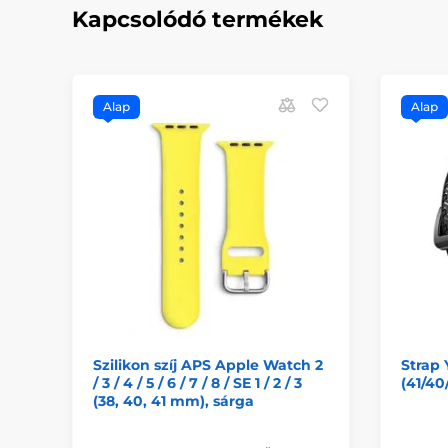
Kapcsolódó termékek
Alap
Alap
Szilikon szíj APS Apple Watch 2
Strap 
/ 3 / 4 / 5 / 6 / 7 / 8 / SE 1 / 2 / 3
(41/40
(38, 40, 41 mm), sárga