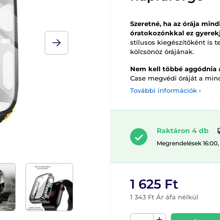
Szeretné, ha az órája mind
óratokozónkkal ez gyerekj
stílusos kiegészítőként is 
kölcsönöz órájának.
Nem kell többé aggódnia a
Case megvédi óráját a mind
További információk ›
Raktáron 4 db
Megrendelések 16:00,
1 625 Ft
1 343 Ft Ár áfa nélkül