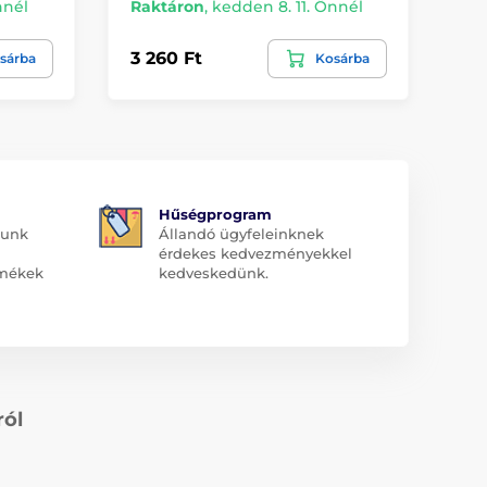
nnél
Raktáron
,
kedden 8. 11. Önnél
Ra
3 260 Ft
2 
sárba
Kosárba
Hűségprogram
dunk
Állandó ügyfeleinknek
érdekes kedvezményekkel
rmékek
kedveskedünk.
ról