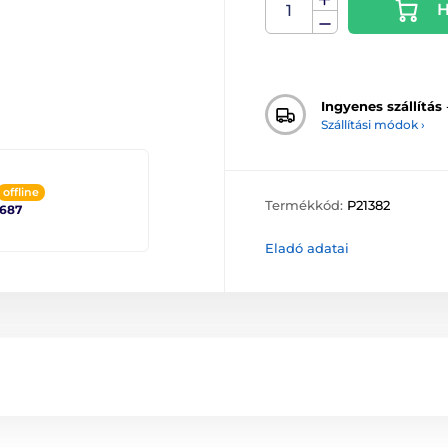
H
Ingyenes szállítás
Szállítási módok ›
offline
Termékkód:
P21382
2687
Eladó adatai