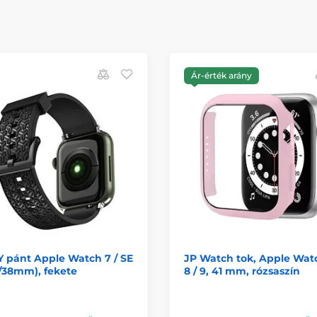
Ár-érték arány
Y pánt Apple Watch 7 / SE
JP Watch tok, Apple Watc
/38mm), fekete
8 / 9, 41 mm, rózsaszín