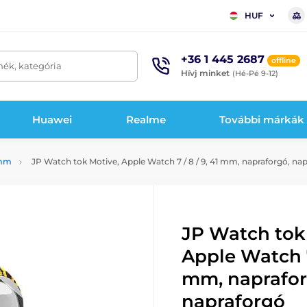
HUF
+36 1 445 2687
offline
mék, kategória
Hívj minket
(Hé-Pé 9-12)
Huawei
Realme
További márkák
 mm
JP Watch tok Motive, Apple Watch 7 / 8 / 9, 41 mm, napraforgó, na
JP Watch tok
Apple Watch 7 
mm, naprafor
napraforgó