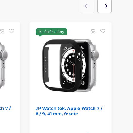
Ár-érték arány
A
h 7 /
JP Watch tok, Apple Watch 7 /
Ma
8 / 9, 41 mm, fekete
Wa