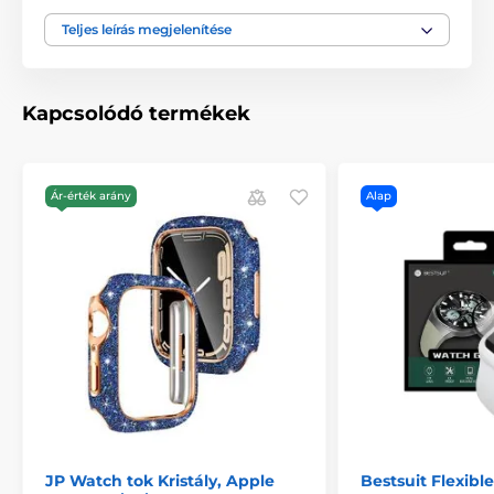
hogy hol viseled.
Teljes leírás megjelenítése
Luxus megjelenés:
Ez nem csak a védelemről szól -
hanem a stílusról is. A JP óratok tokja lenyűgözően
néz ki, és megadja órájának a megérdemelt fényt. A
karcsú dizájn és a precíz részletek nem csak
Kapcsolódó termékek
praktikussá teszik ezt a tokot, hanem a
mindennapok gyönyörű részévé is.
Kíméletes az érintéshez és a kijelzőhöz:
Biztos
Ár-érték arány
Alap
lehetsz benne, hogy a tok nem befolyásolja órád
érzékenységét vagy a kijelző minőségét. A tok
belsejét úgy tervezték, hogy óráidat finoman és
biztonságosan tartsa a helyén, anélkül, hogy
megsérülne.
A csomag tartalma:
1 x JP óratok tokja
Ne várjon, és kényeztesse óráját a legjobbal.
A JP
óratok tokjával nem csak a stílust, hanem a tökéletes
védelmet is megkapják, amit megérdemelnek.
JP Watch tok Kristály, Apple
Bestsuit Flexibl