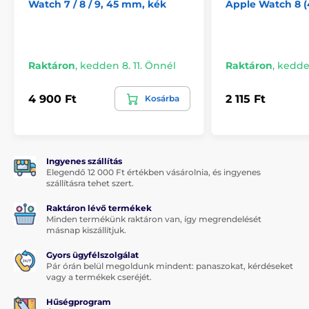
Watch 7 / 8 / 9, 45 mm, kék
Apple Watch 8 
Raktáron
,
kedden 8. 11. Önnél
Raktáron
,
kedden
4 900 Ft
2 115 Ft
Kosárba
Ingyenes szállítás
Elegendő 12 000 Ft értékben vásárolnia, és ingyenes
szállításra tehet szert.
Raktáron lévő termékek
Minden termékünk raktáron van, így megrendelését
másnap kiszállítjuk.
Gyors ügyfélszolgálat
Pár órán belül megoldunk mindent: panaszokat, kérdéseket
vagy a termékek cseréjét.
Hűségprogram