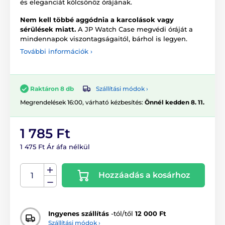
és eleganciát kölcsönöz órájának.
Nem kell többé aggódnia a karcolások vagy
sérülések miatt.
A JP Watch Case megvédi óráját a
mindennapok viszontagságaitól, bárhol is legyen.
További információk ›
Szállítási módok ›
Raktáron 8 db
Megrendelések 16:00, várható kézbesítés:
Önnél kedden 8. 11.
1 785 Ft
1 475 Ft Ár áfa nélkül
Hozzáadás a kosárhoz
Ingyenes szállítás
-tól/től
12 000 Ft
Szállítási módok ›