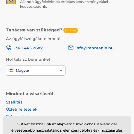
Állandó ügyfeleinknek érdekes kedvezményekkel
kedveskedünk.
Tanácsra van szükséged?
offline
Az ügyfélszolgálat elérhető
+36 1 445 2687
info@momanio.hu
Hol találsz bennünket
Magyar
Mindent a vásárlásról
Szállítás
Üzleti feltételek
Reklamáció
Termék visszaküldése
Sütiket használunk az alapvető funkciókhoz, a weboldal
élvezetesebb használatához, elemzési célokra és - hozzájárulás
Termék cseréje