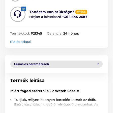
Tanácsra van szüksége?
offline
Hívjon a következő
+36 1 445 2687
Termékkód:
P21345
Garancia:
24 hónap
Eladó adatai
Leírás és paraméterek
Termék leírása
Miért fogod szeretni a JP Watch Case-t:
Tudjuk
,
milyen könnyen karcolódhatnak az órák.
Ezért használtunk kiváló minőségű anyagokat. Az
órád mindig biztonságban lesz, függetlenül attól,