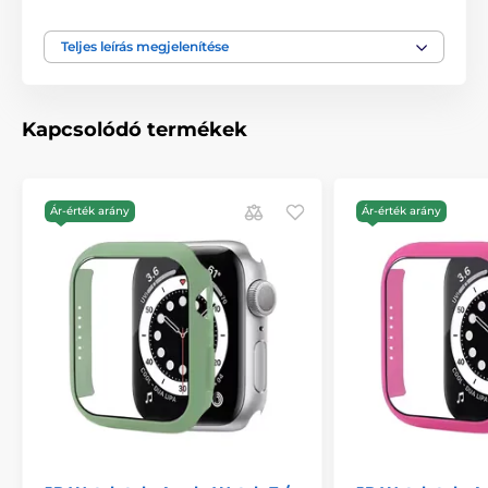
órád mindig biztonságban lesz, függetlenül attól,
hogy hol viseled.
Teljes leírás megjelenítése
Luxus megjelenés:
Ez nem csak a védelemről szól -
hanem a stílusról is. A JP óratok tokja lenyűgözően
néz ki, és megadja órájának a megérdemelt fényt. A
karcsú dizájn és a precíz részletek nem csak
Kapcsolódó termékek
praktikussá teszik ezt a tokot, hanem a
mindennapok gyönyörű részévé is.
Kíméletes az érintéshez és a kijelzőhöz:
Biztos
Ár-érték arány
Ár-érték arány
lehetsz benne, hogy a tok nem befolyásolja órád
érzékenységét vagy a kijelző minőségét. A tok
belsejét úgy tervezték, hogy óráidat finoman és
biztonságosan tartsa a helyén, anélkül, hogy
megsérülne.
A csomag tartalma:
1 x JP óratok tokja
Ne várjon, és kényeztesse óráját a legjobbal.
A JP
óratok tokjával nem csak a stílust, hanem a tökéletes
védelmet is megkapják, amit megérdemelnek.