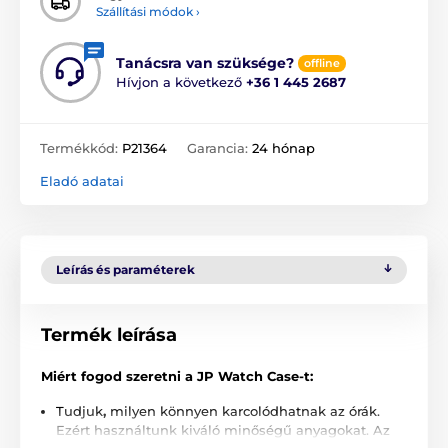
Szállítási módok ›
Tanácsra van szüksége?
offline
Hívjon a következő
+36 1 445 2687
Termékkód:
P21364
Garancia:
24 hónap
Eladó adatai
Leírás és paraméterek
Termék leírása
Miért fogod szeretni a JP Watch Case-t:
Tudjuk
,
milyen könnyen karcolódhatnak az órák.
Ezért használtunk kiváló minőségű anyagokat. Az