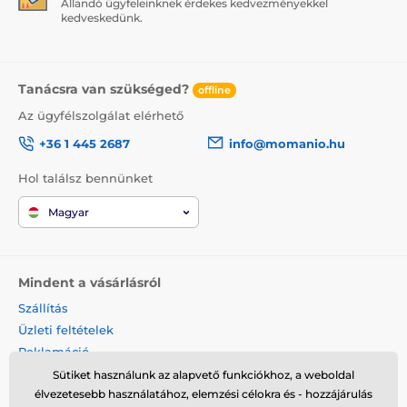
Állandó ügyfeleinknek érdekes kedvezményekkel
kedveskedünk.
Tanácsra van szükséged?
offline
Az ügyfélszolgálat elérhető
+36 1 445 2687
info@momanio.hu
Hol találsz bennünket
Magyar
Mindent a vásárlásról
Szállítás
Üzleti feltételek
Reklamáció
Termék visszaküldése
Sütiket használunk az alapvető funkciókhoz, a weboldal
élvezetesebb használatához, elemzési célokra és - hozzájárulás
Termék cseréje