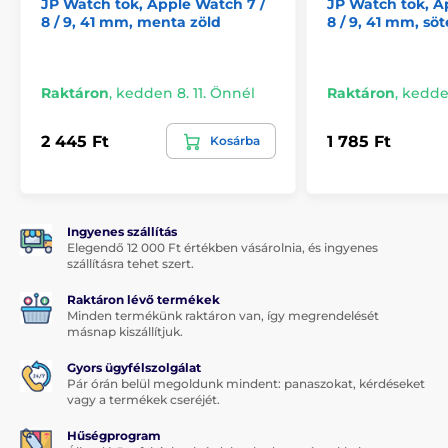
JP Watch tok, Apple Watch 7 /
JP Watch tok, A
8 / 9, 41 mm, menta zöld
8 / 9, 41 mm, söt
Raktáron
,
kedden 8. 11. Önnél
Raktáron
,
kedden
2 445 Ft
1 785 Ft
Kosárba
Ingyenes szállítás
Elegendő 12 000 Ft értékben vásárolnia, és ingyenes
szállításra tehet szert.
Raktáron lévő termékek
Minden termékünk raktáron van, így megrendelését
másnap kiszállítjuk.
Gyors ügyfélszolgálat
Pár órán belül megoldunk mindent: panaszokat, kérdéseket
vagy a termékek cseréjét.
Hűségprogram