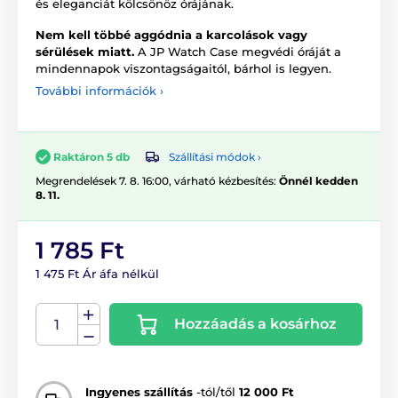
és eleganciát kölcsönöz órájának.
Nem kell többé aggódnia a karcolások vagy
sérülések miatt.
A JP Watch Case megvédi óráját a
mindennapok viszontagságaitól, bárhol is legyen.
További információk ›
Szállítási módok ›
Raktáron 5 db
Megrendelések 7. 8. 16:00, várható kézbesítés:
Önnél kedden
8. 11.
1 785 Ft
1 475 Ft Ár áfa nélkül
Hozzáadás a kosárhoz
Ingyenes szállítás
-tól/től
12 000 Ft