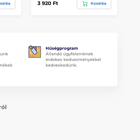
3 920 Ft
2 
sárba
Kosárba
Hűségprogram
dunk
Állandó ügyfeleinknek
érdekes kedvezményekkel
rmékek
kedveskedünk.
ról