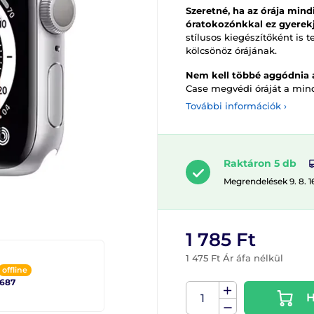
Szeretné, ha az órája mind
óratokozónkkal ez gyerekj
stílusos kiegészítőként is 
kölcsönöz órájának.
Nem kell többé aggódnia a
Case megvédi óráját a mind
További információk ›
Raktáron 5 db
Megrendelések 9. 8. 1
1 785 Ft
1 475 Ft Ár áfa nélkül
offline
2687
H