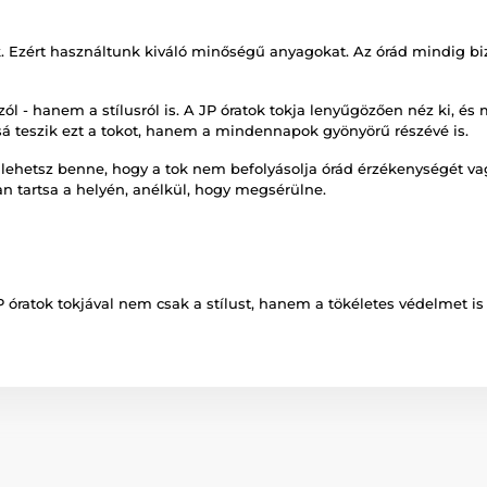
 Ezért használtunk kiváló minőségű anyagokat. Az órád mindig bizt
l - hanem a stílusról is. A JP óratok tokja lenyűgözően néz ki, é
ssá teszik ezt a tokot, hanem a mindennapok gyönyörű részévé is.
lehetsz benne, hogy a tok nem befolyásolja órád érzékenységét vag
an tartsa a helyén, anélkül, hogy megsérülne.
 óratok tokjával nem csak a stílust, hanem a tökéletes védelmet