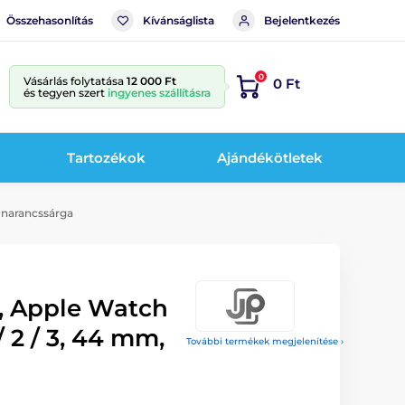
Összehasonlítás
Kívánságlista
Bejelentkezés
0
Vásárlás folytatása
12 000 Ft
0 Ft
és tegyen szert
ingyenes szállításra
Tartozékok
Ajándékötletek
, narancssárga
, Apple Watch
 / 2 / 3, 44 mm,
További termékek megjelenítése ›