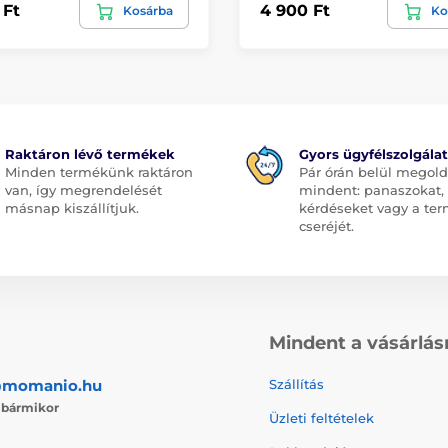
 Ft
4 900 Ft
Kosárba
Ko
Raktáron lévő termékek
Gyors ügyfélszolgálat
Minden termékünk raktáron
Pár órán belül megol
van, így megrendelését
mindent: panaszokat,
másnap kiszállítjuk.
kérdéseket vagy a te
cseréjét.
Mindent a vásárlás
@momanio.hu
Szállítás
j
bármikor
Üzleti feltételek