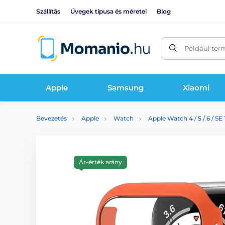
Szállítás
Üvegek típusa és méretei
Blog
Például ter
Apple
Samsung
Xiaomi
Bevezetés
Apple
Watch
Apple Watch 4 / 5 / 6 / SE 
Ár-érték arány