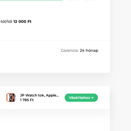
-tól/től
12 000 Ft
Garancia:
24 hónap
JP Watch tok, Apple…
Vásárláshoz
1 785 Ft