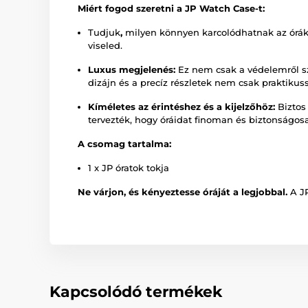
Miért fogod szeretni a JP Watch Case-t:
Tudjuk
,
milyen könnyen karcolódhatnak az órák.
viseled.
Luxus megjelenés:
Ez nem csak a védelemről szó
dizájn és a precíz részletek nem csak praktiku
Kíméletes az érintéshez és a kijelzőhöz:
Biztos 
tervezték, hogy óráidat finoman és biztonságos
A csomag tartalma:
1 x JP óratok tokja
Ne várjon, és kényeztesse óráját a legjobbal.
A JP
Kapcsolódó termékek