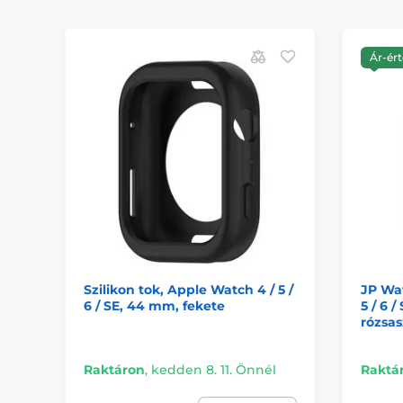
Ár-ért
Szilikon tok, Apple Watch 4 / 5 /
JP Wat
6 / SE, 44 mm, fekete
5 / 6 /
rózsas
Raktáron
,
kedden 8. 11. Önnél
Raktá