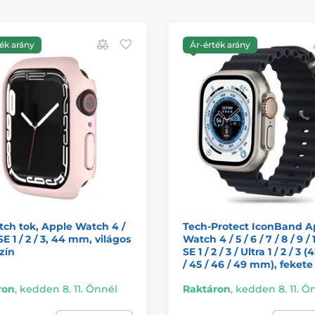
ék arány
Ár-érték arány
ch tok, Apple Watch 4 /
Tech-Protect IconBand A
 SE 1 / 2 / 3, 44 mm, világos
Watch 4 / 5 / 6 / 7 / 8 / 9 / 1
zín
SE 1 / 2 / 3 / Ultra 1 / 2 / 3 (
/ 45 / 46 / 49 mm), fekete
ron
,
kedden 8. 11. Önnél
Raktáron
,
kedden 8. 11. Ö