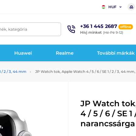
HUF
+36 1 445 2687
offline
mék, kategória
Hívj minket
(Hé-Pé 9-12)
Huawei
Realme
További márkák
1 / 2 / 3, 44 mm
JP Watch tok, Apple Watch 4 / 5 / 6 / SE 1 / 2 / 3, 44 mm
JP Watch tok
4 / 5 / 6 / SE 1
narancssárga