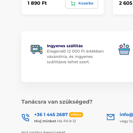
1 890 Ft
2 605
Kosárba
Ingyenes szállítás
Elegendő 12 000 Ft értékben
vásárolnia, és ingyenes
szállításra tehet szert.
Tanácsra van szükséged?
+36 1 445 2687
info
offline
Hívj minket
Hé-Pé 9-12
vagy ír
Hol találsz bennünket