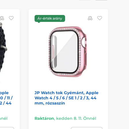
Ár-érték arány
Á
pple
JP Watch tok Gyémánt, Apple
JP
0 / 11 /
Watch 4 / 5 / 6 / SE 1 / 2 / 3, 44
5 /
42 / 44
mm, rózsaszín
sö
nnél
Raktáron
,
kedden 8. 11. Önnél
Ra