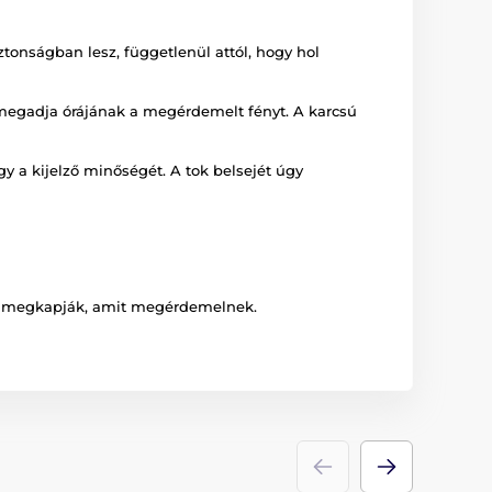
onságban lesz, függetlenül attól, hogy hol
s megadja órájának a megérdemelt fényt. A karcsú
y a kijelző minőségét. A tok belsejét úgy
 is megkapják, amit megérdemelnek.