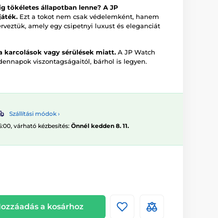
ig tökéletes állapotban lenne? A JP
áték.
Ezt a tokot nem csak védelemként, hanem
terveztük, amely egy csipetnyi luxust és eleganciát
 karcolások vagy sérülések miatt.
A JP Watch
ennapok viszontagságaitól, bárhol is legyen.
Szállítási módok ›
6:00, várható kézbesítés:
Önnél kedden 8. 11.
ozzáadás a kosárhoz