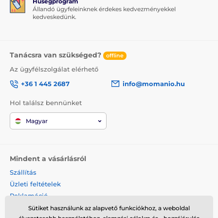
Hűségprogram
Állandó ügyfeleinknek érdekes kedvezményekkel
kedveskedünk.
Tanácsra van szükséged?
offline
Az ügyfélszolgálat elérhető
+36 1 445 2687
info@momanio.hu
Hol találsz bennünket
Magyar
Mindent a vásárlásról
Szállítás
Üzleti feltételek
Reklamáció
Termék visszaküldése
Sütiket használunk az alapvető funkciókhoz, a weboldal