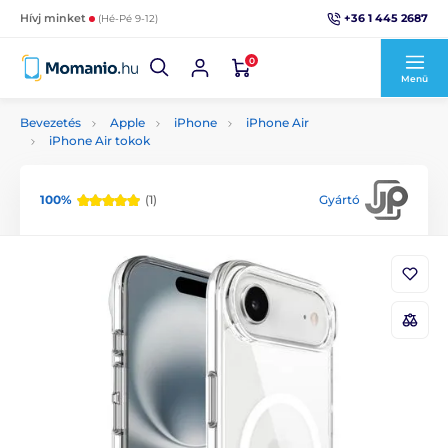
+36 1 445 2687
Hívj minket
(Hé-Pé 9-12)
0
Menü
Bevezetés
Apple
iPhone
iPhone Air
iPhone Air tokok
100%
(1)
Gyártó