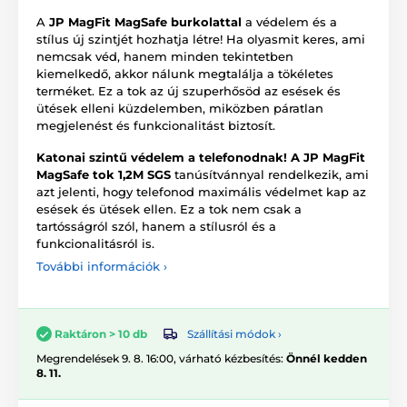
A
JP MagFit MagSafe burkolattal
a védelem és a
stílus új szintjét hozhatja létre! Ha olyasmit keres, ami
nemcsak véd, hanem minden tekintetben
kiemelkedő, akkor nálunk megtalálja a tökéletes
terméket. Ez a tok az új szuperhősöd az esések és
ütések elleni küzdelemben, miközben páratlan
megjelenést és funkcionalitást biztosít.
Katonai szintű védelem a telefonodnak!
A JP MagFit
MagSafe tok
1,2M SGS
tanúsítvánnyal rendelkezik, ami
azt jelenti, hogy telefonod maximális védelmet kap az
esések és ütések ellen. Ez a tok nem csak a
tartósságról szól, hanem a stílusról és a
funkcionalitásról is.
További információk ›
Szállítási módok ›
Raktáron > 10 db
Megrendelések 9. 8. 16:00, várható kézbesítés:
Önnél kedden
8. 11.