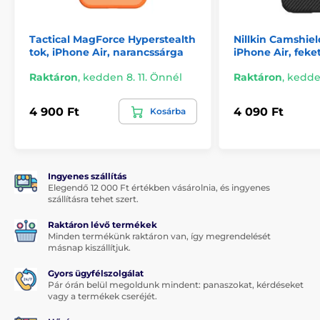
Tactical MagForce Hyperstealth
Nillkin Camshiel
tok, iPhone Air, narancssárga
iPhone Air, feke
Raktáron
,
kedden 8. 11. Önnél
Raktáron
,
kedden
4 900 Ft
4 090 Ft
Kosárba
Ingyenes szállítás
Elegendő 12 000 Ft értékben vásárolnia, és ingyenes
szállításra tehet szert.
Raktáron lévő termékek
Minden termékünk raktáron van, így megrendelését
másnap kiszállítjuk.
Gyors ügyfélszolgálat
Pár órán belül megoldunk mindent: panaszokat, kérdéseket
vagy a termékek cseréjét.