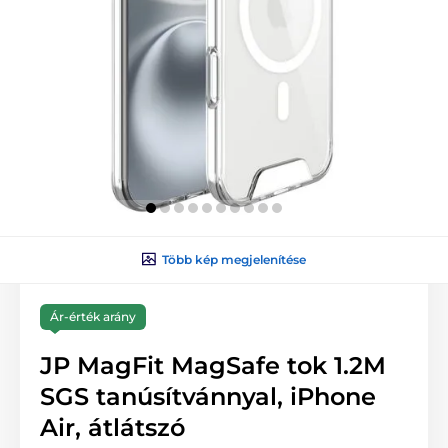
Több kép megjelenítése
Ár-érték arány
JP MagFit MagSafe tok 1.2M
SGS tanúsítvánnyal, iPhone
Air, átlátszó