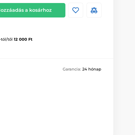
ozzáadás a kosárhoz
-tól/től
12 000 Ft
Garancia:
24 hónap