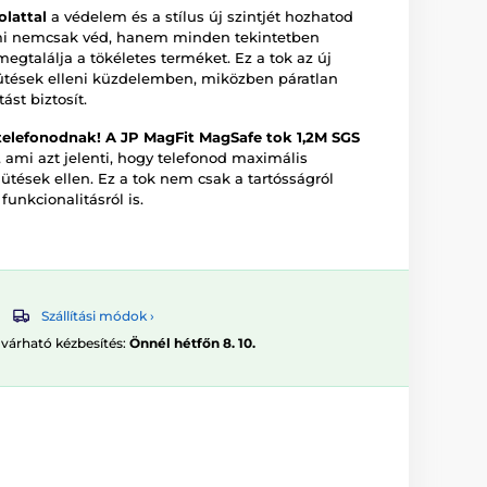
lattal
a védelem és a stílus új szintjét hozhatod
 ami nemcsak véd, hanem minden tekintetben
gtalálja a tökéletes terméket. Ez a tok az új
ütések elleni küzdelemben, miközben páratlan
ást biztosít.
telefonodnak!
A JP MagFit MagSafe tok
1,2M SGS
 ami azt jelenti, hogy telefonod maximális
ütések ellen. Ez a tok nem csak a tartósságról
funkcionalitásról is.
Szállítási módok ›
 várható kézbesítés:
Önnél hétfőn 8. 10.