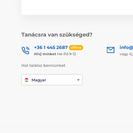
Tanácsra van szükséged?
+36 1 445 2687
info
offline
Hívj minket
Hé-Pé 9-12
vagy ír
Hol találsz bennünket
Magyar