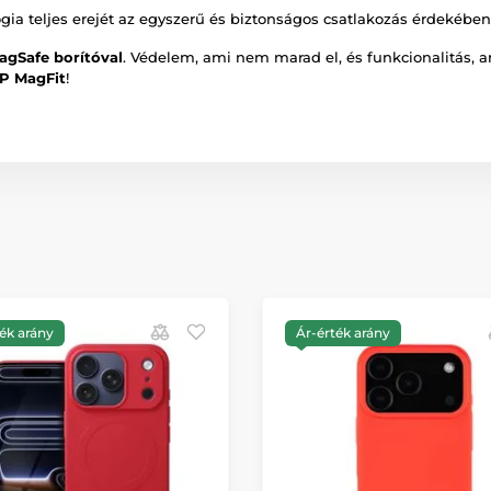
ia teljes erejét az egyszerű és biztonságos csatlakozás érdekében
agSafe borítóval
. Védelem, ami nem marad el, és funkcionalitás, 
P MagFit
!
ék arány
Ár-érték arány