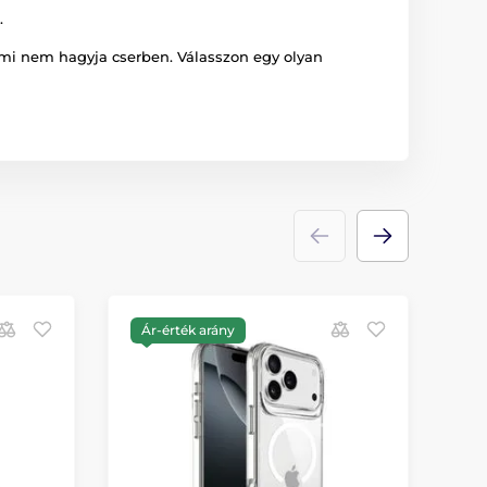
.
ami nem hagyja cserben. Válasszon egy olyan
Ár-érték arány
Á