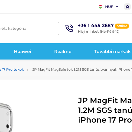
HUF
+36 1 445 2687
offline
mék, kategória
Hívj minket
(Hé-Pé 9-12)
Huawei
Realme
További márkák
 17 Pro tokok
JP MagFit MagSafe tok 1.2M SGS tanúsítvánnyal, iPhone 1
JP MagFit Ma
1.2M SGS tanú
iPhone 17 Pro