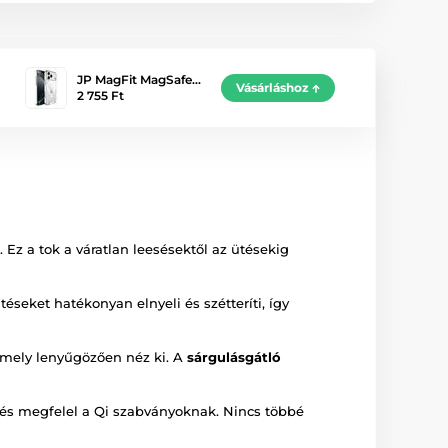
JP MagFit MagSafe…
Vásárláshoz
2 755 Ft
Ez a tok a váratlan leesésektől az ütésekig
éseket hatékonyan elnyeli és szétteríti, így
 amely lenyűgözően néz ki. A
sárgulásgátló
és megfelel a Qi szabványoknak. Nincs többé