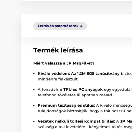
Leírás és paraméterek
Termék leírása
Miért válassza a JP MagFit-et?
Kiváló védelem: Az
1,2M SGS tanúsítvány
biztos
mindenre felkészült.
A forradalmi
TPU és PC anyagok
egy egyedülál
telefonod tökéletes állapotban marad.
Prémium tisztaság és stílus:
A kiváló minőség
tulajdonságok biztosítják, hogy a tok hosszú ha
Vezeték nélküli töltési kompatibilitás:
A
JP Ma
szükség a tok levételére - kényelmes töltés meg