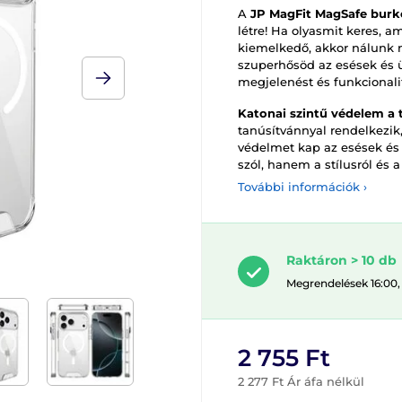
A
JP MagFit MagSafe burko
létre! Ha olyasmit keres,
kiemelkedő, akkor nálunk me
szuperhősöd az esések és 
megjelenést és funkcionalit
Katonai szintű védelem a 
tanúsítvánnyal rendelkezik,
védelmet kap az esések és 
szól, hanem a stílusról és a 
További információk ›
Raktáron > 10 db
Megrendelések 16:00,
2 755 Ft
2 277 Ft Ár áfa nélkül