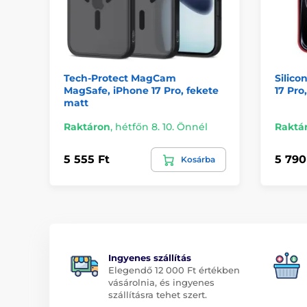
Tech-Protect MagCam
Silico
MagSafe, iPhone 17 Pro, fekete
17 Pro,
matt
Raktáron
,
hétfőn 8. 10. Önnél
Raktá
5 555 Ft
5 790
Kosárba
Ingyenes szállítás
Elegendő 12 000 Ft értékben
vásárolnia, és ingyenes
szállításra tehet szert.