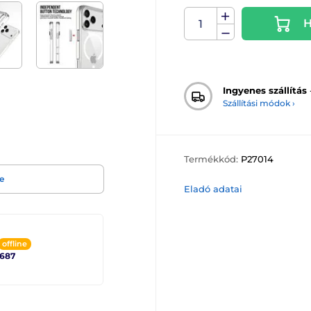
H
Ingyenes szállítás
Szállítási módok ›
Termékkód:
P27014
e
Eladó adatai
offline
2687