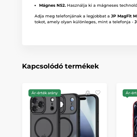
Mágnes N52.
Használja ki a mágneses technológ
Adja meg telefonjának a legjobbat a
JP MagFit M
tokot, amely olyan különleges, mint a telefonja -
J
Kapcsolódó termékek
Ár-érték arány
Ár-ért