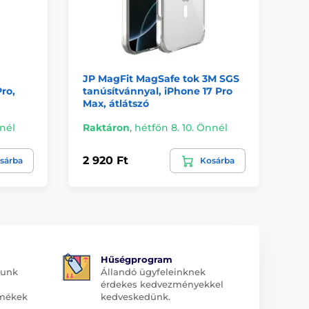
JP MagFit MagSafe tok 3M SGS
Má
ro,
tanúsítvánnyal, iPhone 17 Pro
ró
Max, átlátszó
nnél
Raktáron
,
hétfőn 8. 10. Önnél
Ra
2 920 Ft
3 
sárba
Kosárba
Hűségprogram
dunk
Állandó ügyfeleinknek
érdekes kedvezményekkel
rmékek
kedveskedünk.