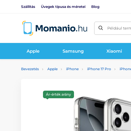
Szállítás
Üvegek típusa és méretei
Blog
Például ter
Apple
Samsung
Xiaomi
Bevezetés
Apple
iPhone
iPhone 17 Pro
iPhone
Ár-érték arány