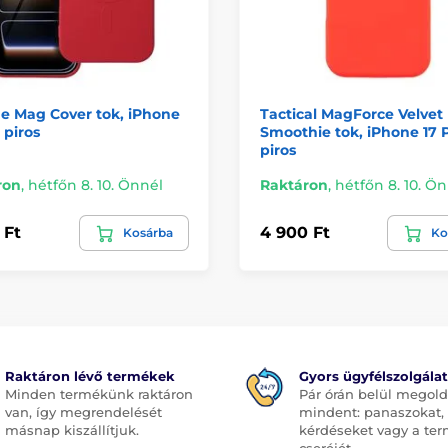
ne Mag Cover tok, iPhone
Tactical MagForce Velvet
 piros
Smoothie tok, iPhone 17 P
piros
ron
,
hétfőn 8. 10. Önnél
Raktáron
,
hétfőn 8. 10. Ö
 Ft
4 900 Ft
Kosárba
Ko
Raktáron lévő termékek
Gyors ügyfélszolgálat
Minden termékünk raktáron
Pár órán belül megol
van, így megrendelését
mindent: panaszokat,
másnap kiszállítjuk.
kérdéseket vagy a te
cseréjét.