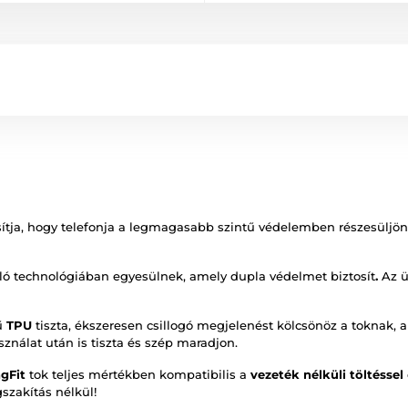
ítja, hogy telefonja a legmagasabb szintű védelemben részesüljön. 
ló technológiában egyesülnek, amely dupla védelmet biztosít
.
Az üt
ű
TPU
tiszta, ékszeresen csillogó megjelenést kölcsönöz a toknak,
sználat után is tiszta és szép maradjon.
gFit
tok teljes mértékben kompatibilis a
vezeték nélküli töltéssel
szakítás nélkül!