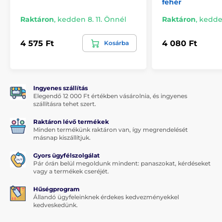
fehér
Raktáron
,
kedden 8. 11. Önnél
Raktáron
,
kedden
4 575 Ft
4 080 Ft
Kosárba
Ingyenes szállítás
Elegendő 12 000 Ft értékben vásárolnia, és ingyenes
szállításra tehet szert.
Raktáron lévő termékek
Minden termékünk raktáron van, így megrendelését
másnap kiszállítjuk.
Gyors ügyfélszolgálat
Pár órán belül megoldunk mindent: panaszokat, kérdéseket
vagy a termékek cseréjét.
Hűségprogram
Állandó ügyfeleinknek érdekes kedvezményekkel
kedveskedünk.