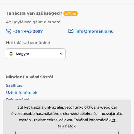
Tanácsra van szükséged?
offline
Az ügyfélszolgálat elérhető
+36 1 445 2687
info@momanio.hu
Hol találsz bennünket
Magyar
Mindent a vásárlásról
Szállítás
Üzleti feltételek
Reklamáció
Termék visszaküldése
Sütiket használunk az alapvető funkciókhoz, a weboldal
élvezetesebb használatához, elemzési célokra és - hozzájárulás
Termék cseréje
esetén - reklámcélzási célokra. További információk
itt
Cookies
találhatók.
Kapcsolat