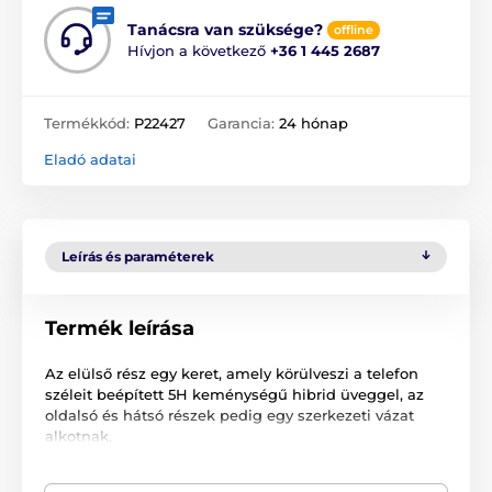
Tanácsra van szüksége?
offline
Hívjon a következő
+36 1 445 2687
Termékkód:
P22427
Garancia:
24 hónap
Eladó adatai
Leírás és paraméterek
Termék leírása
Az elülső rész egy keret, amely körülveszi a telefon
széleit beépített 5H keménységű hibrid üveggel, az
oldalsó és hátsó részek pedig egy szerkezeti vázat
alkotnak.
Az egész lágy hőre lágyuló műanyag és edzett
polikarbonát bevonat keverékéből készül. A két rész a