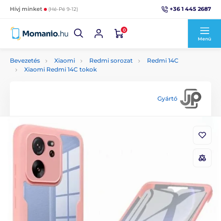
+36 1 445 2687
Hívj minket
(Hé-Pé 9-12)
0
Menü
Bevezetés
Xiaomi
Redmi sorozat
Redmi 14C
Xiaomi Redmi 14C tokok
Gyártó