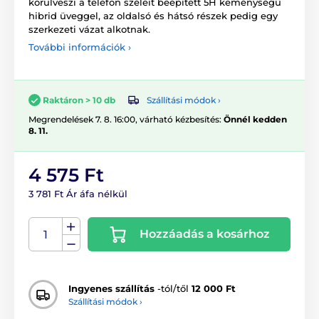
körülveszi a telefon széleit beépített 5H keménységű
hibrid üveggel, az oldalsó és hátsó részek pedig egy
szerkezeti vázat alkotnak.
További információk ›
Szállítási módok ›
Raktáron > 10 db
Megrendelések 7. 8. 16:00, várható kézbesítés:
Önnél kedden
8. 11.
4 575 Ft
3 781 Ft Ár áfa nélkül
Hozzáadás a kosárhoz
Ingyenes szállítás
-tól/től
12 000 Ft
Szállítási módok ›