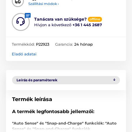
Szállítási módok ›
Tanácsra van szüksége?
offline
Hívjon a következő
+36 1 445 2687
Termékkód:
P22923
Garancia:
24 hónap
Eladó adatai
Leírás és paraméterek
Termék leírása
A termék legfontosabb jellemzői:
"Auto Sense" és "Snap-and-Charge" funkciók: "Auto
Sense" és "Snap-and-Charge" funkciók