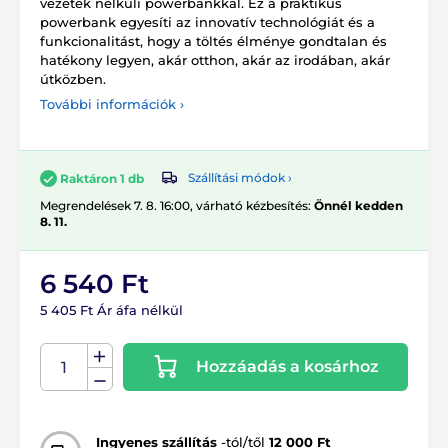
vezeték nélküli powerbankkal. Ez a praktikus
powerbank egyesíti az innovatív technológiát és a
funkcionalitást, hogy a töltés élménye gondtalan és
hatékony legyen, akár otthon, akár az irodában, akár
útközben.
További információk ›
Szállítási módok ›
Raktáron 1 db
Megrendelések 7. 8. 16:00, várható kézbesítés:
Önnél kedden
8. 11.
6 540 Ft
5 405 Ft Ár áfa nélkül
Hozzáadás a kosárhoz
Ingyenes szállítás
-tól/től
12 000 Ft