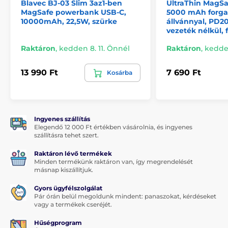
A túlfeszültség, túlmelegedés, túláram és egyéb
Blavec BJ-03 Slim 3az1-ben
UltraThin MagS
potenciális veszélyek elleni védelmi rendszer megvédi
MagSafe powerbank USB-C,
5000 mAh forga
10000mAh, 22,5W, szürke
állvánnyal, PD2
készülékét és powerbankját a károsodástól.
vezeték nélkül, 
Műszaki specifikációk:
Raktáron
,
kedden 8. 11. Önnél
Raktáron
,
kedden
2500 mAh (3,7V / 9,25Wh)
akkumulátor kapacitás.
13 990 Ft
7 690 Ft
Kosárba
USB-C (férfi)
csatlakozó.
Vezeték nélküli töltési teljesítmény:
3W
Anyag:
PC, ABS
Bemeneti/kimeneti áram:
5V/1A
Ingyenes szállítás
Elegendő 12 000 Ft értékben vásárolnia, és ingyenes
szállításra tehet szert.
Raktáron lévő termékek
Minden termékünk raktáron van, így megrendelését
másnap kiszállítjuk.
Gyors ügyfélszolgálat
Pár órán belül megoldunk mindent: panaszokat, kérdéseket
vagy a termékek cseréjét.
Hűségprogram