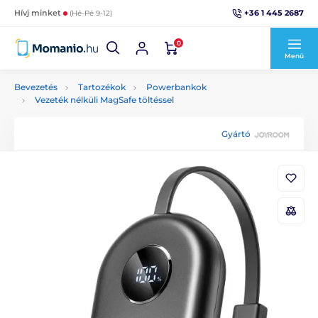
+36 1 445 2687
Hívj minket
(Hé-Pé 9-12)
0
Menü
Bevezetés
Tartozékok
Powerbankok
Vezeték nélküli MagSafe töltéssel
Gyártó