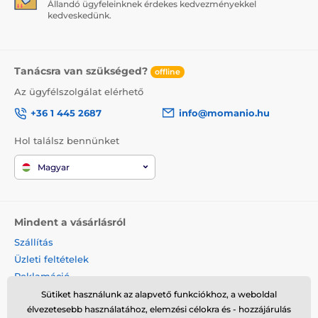
Állandó ügyfeleinknek érdekes kedvezményekkel
kedveskedünk.
Tanácsra van szükséged?
offline
Az ügyfélszolgálat elérhető
+36 1 445 2687
info@momanio.hu
Hol találsz bennünket
Magyar
Mindent a vásárlásról
Szállítás
Üzleti feltételek
Reklamáció
Termék visszaküldése
Sütiket használunk az alapvető funkciókhoz, a weboldal
élvezetesebb használatához, elemzési célokra és - hozzájárulás
Termék cseréje