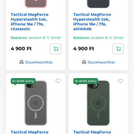
Tactical MagForce
Tactical MagForce
Hyperstealth tok,
Hyperstealth tok,
iPhone 16e / 17e,
iPhone 16e / 17e,
rózsaszín
sötétkék
Raktáron
,
kedden 8. 11. Önnél
Raktáron
,
kedden 8. 11. Önnél
4 900 Ft
4 900 Ft
Összehasonlítás
Összehasonlítás
Ár-érték arány
Ár-érték arány
Tactical MagForce
Tactical MagForce