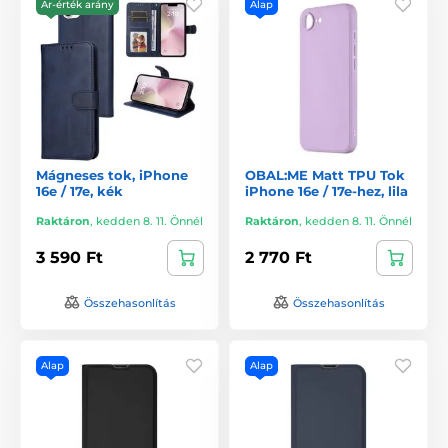
Ár-érték arány
Alap
Mágneses tok, iPhone
OBAL:ME Matt TPU Tok
16e / 17e, kék
iPhone 16e / 17e-hez, lila
Raktáron
,
kedden 8. 11. Önnél
Raktáron
,
kedden 8. 11. Önnél
3 590 Ft
2 770 Ft
Összehasonlítás
Összehasonlítás
Alap
Alap