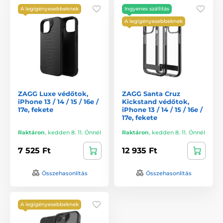
A legigényesebbeknek
Ingyenes szállítás
A legigényesebbeknek
ZAGG Luxe védőtok,
ZAGG Santa Cruz
iPhone 13 / 14 / 15 / 16e /
Kickstand védőtok,
17e, fekete
iPhone 13 / 14 / 15 / 16e /
17e, fekete
Raktáron
,
kedden 8. 11. Önnél
Raktáron
,
kedden 8. 11. Önnél
7 525 Ft
12 935 Ft
Összehasonlítás
Összehasonlítás
A legigényesebbeknek