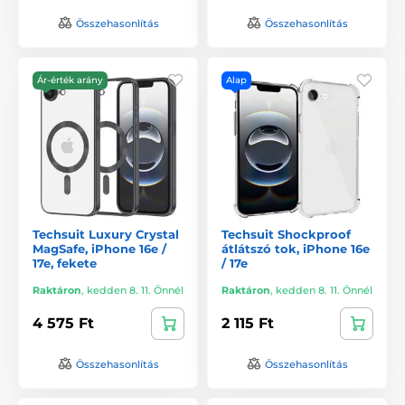
Összehasonlítás
Összehasonlítás
Ár-érték arány
Alap
Techsuit Luxury Crystal
Techsuit Shockproof
MagSafe, iPhone 16e /
átlátszó tok, iPhone 16e
17e, fekete
/ 17e
Raktáron
,
kedden 8. 11. Önnél
Raktáron
,
kedden 8. 11. Önnél
4 575 Ft
2 115 Ft
Összehasonlítás
Összehasonlítás