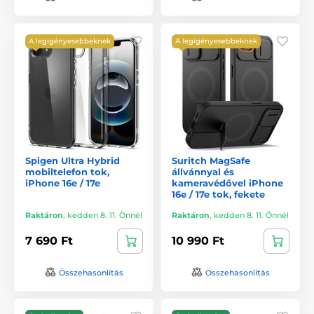
A legigényesebbeknek
A legigényesebbeknek
Spigen Ultra Hybrid
Suritch MagSafe
mobiltelefon tok,
állvánnyal és
iPhone 16e / 17e
kameravédővel iPhone
16e / 17e tok, fekete
Raktáron
,
kedden 8. 11. Önnél
Raktáron
,
kedden 8. 11. Önnél
7 690 Ft
10 990 Ft
Összehasonlítás
Összehasonlítás