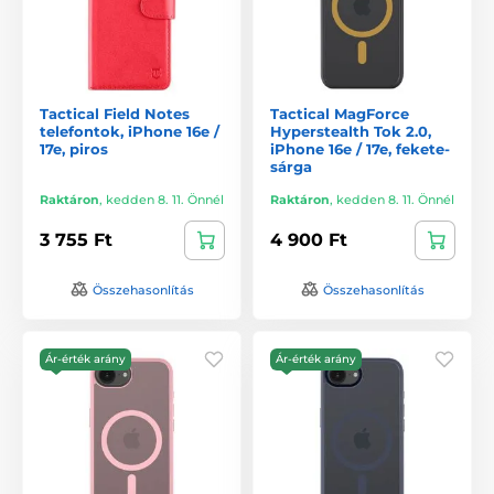
Tactical Field Notes
Tactical MagForce
telefontok, iPhone 16e /
Hyperstealth Tok 2.0,
17e, piros
iPhone 16e / 17e, fekete-
sárga
Raktáron
,
kedden 8. 11. Önnél
Raktáron
,
kedden 8. 11. Önnél
3 755 Ft
4 900 Ft
Összehasonlítás
Összehasonlítás
Ár-érték arány
Ár-érték arány