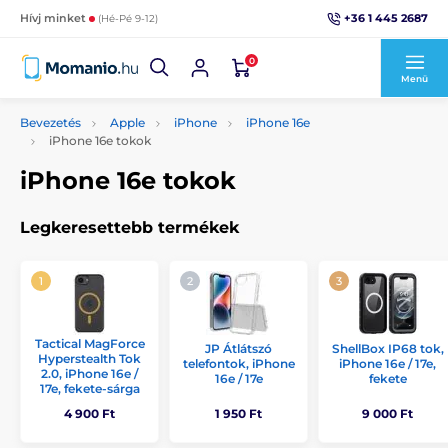
+36 1 445 2687
Hívj minket
(Hé-Pé 9-12)
0
Menü
Bevezetés
Apple
iPhone
iPhone 16e
iPhone 16e tokok
iPhone 16e tokok
Legkeresettebb termékek
Tactical MagForce
JP Átlátszó
ShellBox IP68 tok,
Hyperstealth Tok
telefontok, iPhone
iPhone 16e / 17e,
2.0, iPhone 16e /
16e / 17e
fekete
17e, fekete-sárga
4 900 Ft
1 950 Ft
9 000 Ft