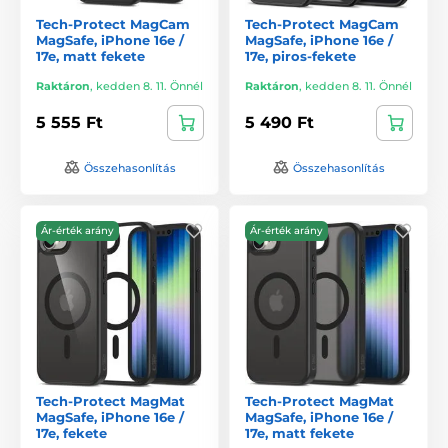
Tech-Protect MagCam
Tech-Protect MagCam
MagSafe, iPhone 16e /
MagSafe, iPhone 16e /
17e, matt fekete
17e, piros-fekete
Raktáron
,
kedden 8. 11. Önnél
Raktáron
,
kedden 8. 11. Önnél
5 555 Ft
5 490 Ft
Összehasonlítás
Összehasonlítás
Ár-érték arány
Ár-érték arány
Tech-Protect MagMat
Tech-Protect MagMat
MagSafe, iPhone 16e /
MagSafe, iPhone 16e /
17e, fekete
17e, matt fekete