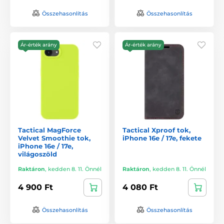
Összehasonlítás
Összehasonlítás
Ár-érték arány
Ár-érték arány
Tactical MagForce
Tactical Xproof tok,
Velvet Smoothie tok,
iPhone 16e / 17e, fekete
iPhone 16e / 17e,
világoszöld
Raktáron
,
kedden 8. 11. Önnél
Raktáron
,
kedden 8. 11. Önnél
4 900 Ft
4 080 Ft
Összehasonlítás
Összehasonlítás