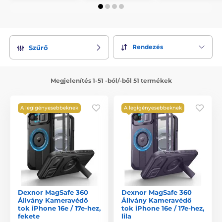
Rendezés
Szűrő
Megjelenítés 1-51 -ból/-ből 51 termékek
A legigényesebbeknek
A legigényesebbeknek
Dexnor MagSafe 360
Dexnor MagSafe 360
Állvány Kameravédő
Állvány Kameravédő
tok iPhone 16e / 17e-hez,
tok iPhone 16e / 17e-hez,
fekete
lila