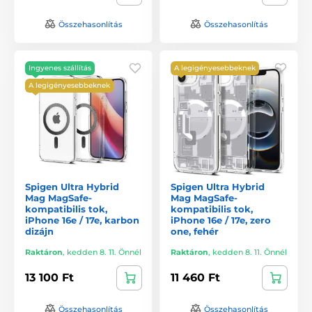
Összehasonlítás
Összehasonlítás
Ingyenes szállítás
A legigényesebbeknek
A legigényesebbeknek
Spigen Ultra Hybrid
Spigen Ultra Hybrid
Mag MagSafe-
Mag MagSafe-
kompatibilis tok,
kompatibilis tok,
iPhone 16e / 17e, karbon
iPhone 16e / 17e, zero
dizájn
one, fehér
Raktáron
,
kedden 8. 11. Önnél
Raktáron
,
kedden 8. 11. Önnél
13 100 Ft
11 460 Ft
Összehasonlítás
Összehasonlítás