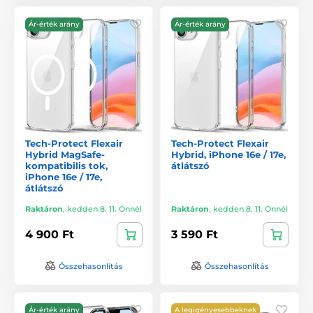
Ár-érték arány
Ár-érték arány
Tech-Protect Flexair
Tech-Protect Flexair
Hybrid MagSafe-
Hybrid, iPhone 16e / 17e,
kompatibilis tok,
átlátszó
iPhone 16e / 17e,
átlátszó
Raktáron
,
kedden 8. 11. Önnél
Raktáron
,
kedden 8. 11. Önnél
4 900 Ft
3 590 Ft
Összehasonlítás
Összehasonlítás
Ár-érték arány
A legigényesebbeknek