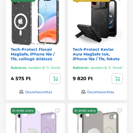
Tech-Protect Flexair
Tech-Protect Kevlar
MagSafe, iPhone 16e /
Aura MagSafe tok,
17e, csillogó átlátszó
iPhone 16e / 17e, fekete
Raktáron
,
kedden 8. 11. Önnél
Raktáron
,
kedden 8. 11. Önnél
4 575 Ft
9 820 Ft
Összehasonlítás
Összehasonlítás
Ár-érték arány
Ár-érték arány