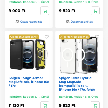
Raktáron
,
kedden 8. 11. Önnél
Raktáron
,
kedden 8. 11. Önnél
9 000 Ft
9 820 Ft
Összehasonlítás
Összehasonlítás
A legigényesebbeknek
A legigényesebbeknek
Spigen Tough Armor
Spigen Ultra Hybrid
MagSafe tok, iPhone 16e
Mag MagSafe-
/ 17e
kompatibilis tok,
iPhone 16e / 17e, fehér
Raktáron
,
kedden 8. 11. Önnél
Raktáron
,
kedden 8. 11. Önnél
11 130 Ft
9 820 Ft