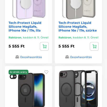
Tech-Protect Liquid
Tech-Protect Liquid
Silicone MagSafe,
Silicone MagSafe,
iPhone 16e / 17e, lila
iPhone 16e / 17e, szürke
Raktáron
,
kedden 8. 11. Önnél
Raktáron
,
kedden 8. 11. Önnél
5 555 Ft
5 555 Ft
Összehasonlítás
Összehasonlítás
Ár-érték arány