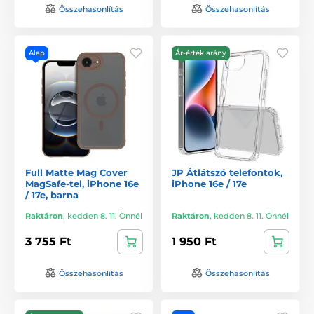
Összehasonlítás
Összehasonlítás
Alap
Ár-érték arány
Full Matte Mag Cover
JP Átlátszó telefontok,
MagSafe-tel, iPhone 16e
iPhone 16e / 17e
/ 17e, barna
Raktáron
,
kedden 8. 11. Önnél
Raktáron
,
kedden 8. 11. Önnél
3 755 Ft
1 950 Ft
Összehasonlítás
Összehasonlítás