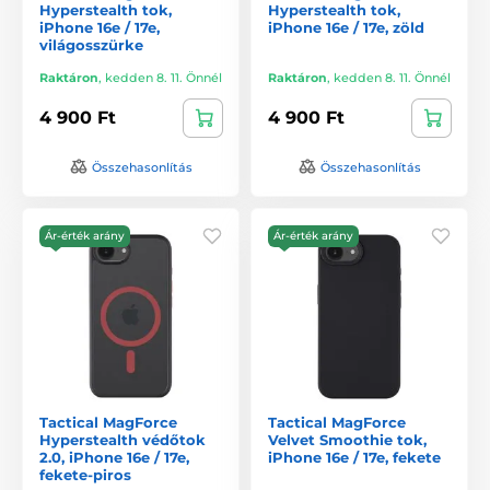
Hyperstealth tok,
Hyperstealth tok,
iPhone 16e / 17e,
iPhone 16e / 17e, zöld
világosszürke
Raktáron
,
kedden 8. 11. Önnél
Raktáron
,
kedden 8. 11. Önnél
4 900 Ft
4 900 Ft
Összehasonlítás
Összehasonlítás
Ár-érték arány
Ár-érték arány
Tactical MagForce
Tactical MagForce
Hyperstealth védőtok
Velvet Smoothie tok,
2.0, iPhone 16e / 17e,
iPhone 16e / 17e, fekete
fekete-piros