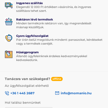
Ingyenes szállítás
Elegendő 12 000 Ft értékben vásárolnia, és ingyenes
szállításra tehet szert.
Raktáron lévő termékek
Minden termékünk raktáron van, így megrendelését
másnap kiszállítjuk.
Gyors ügyfélszolgálat
Pár órán belül megoldunk mindent: panaszokat, kérdéseket
vagy a termékek cseréjét.
Hűségprogram
Állandó ügyfeleinknek érdekes kedvezményekkel
kedveskedünk.
Tanácsra van szükséged?
offline
Az ügyfélszolgálat elérhető
+36 1 445 2687
info@momanio.hu
Hol találsz bennünket