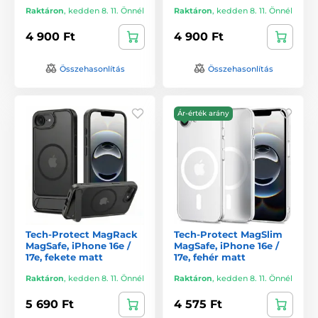
Raktáron
,
kedden 8. 11. Önnél
Raktáron
,
kedden 8. 11. Önnél
4 900 Ft
4 900 Ft
Összehasonlítás
Összehasonlítás
Ár-érték arány
Tech-Protect MagRack
Tech-Protect MagSlim
MagSafe, iPhone 16e /
MagSafe, iPhone 16e /
17e, fekete matt
17e, fehér matt
Raktáron
,
kedden 8. 11. Önnél
Raktáron
,
kedden 8. 11. Önnél
5 690 Ft
4 575 Ft