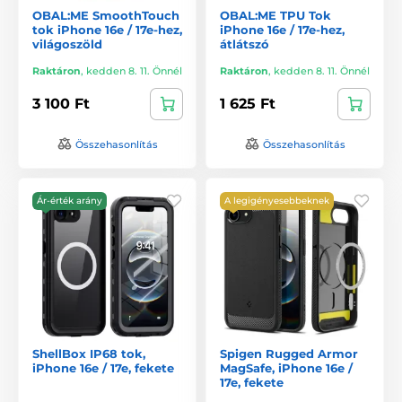
OBAL:ME SmoothTouch
OBAL:ME TPU Tok
tok iPhone 16e / 17e-hez,
iPhone 16e / 17e-hez,
világoszöld
átlátszó
Raktáron
,
kedden 8. 11. Önnél
Raktáron
,
kedden 8. 11. Önnél
3 100 Ft
1 625 Ft
Összehasonlítás
Összehasonlítás
Ár-érték arány
A legigényesebbeknek
ShellBox IP68 tok,
Spigen Rugged Armor
iPhone 16e / 17e, fekete
MagSafe, iPhone 16e /
17e, fekete