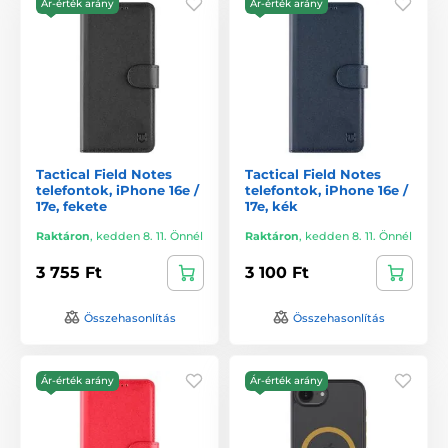
Ár-érték arány
Ár-érték arány
Tactical Field Notes
Tactical Field Notes
telefontok, iPhone 16e /
telefontok, iPhone 16e /
17e, fekete
17e, kék
Raktáron
,
kedden 8. 11. Önnél
Raktáron
,
kedden 8. 11. Önnél
3 755 Ft
3 100 Ft
Összehasonlítás
Összehasonlítás
Ár-érték arány
Ár-érték arány