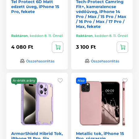
Tel Protect 6D Matt
Tech-Protect Camring
edzett üveg, iPhone 15
Fit+, kameralencse
Pro, fekete
védőüveg, iPhone 14
Pro / Max / 15 Pro / Max
/ 16 Pro / Max / 17 Pro /
Max, fekete
Raktáron
,
kedden 8. 11. Önnél
Raktáron
,
kedden 8. 11. Önnél
4 080 Ft
3 100 Ft
Összehasonlítás
Összehasonlítás
Ár-érték arány
Alap
ArmorShield Hibrid Tok,
Metallic tok, iPhone 15
iPhone 15 Pro, lila
Pro, rózsaszín