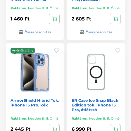
Raktáron
,
kedden 8. 11. Önnél
Raktáron
,
kedden 8. 11. Önnél
1 460 Ft
2 605 Ft
Összehasonlítás
Összehasonlítás
Ár-érték arány
ArmorShield Hibrid Tok,
ER Case Ice Snap Black
iPhone 15 Pro, kék
Edition tok, iPhone 15
Pro, átlátszó
Raktáron
,
kedden 8. 11. Önnél
Raktáron
,
kedden 8. 11. Önnél
2 445 Ft
6 990 Ft