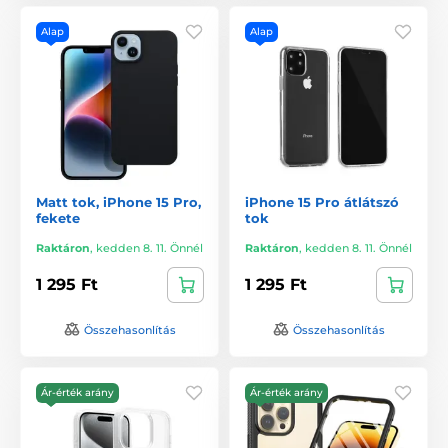
Alap
Alap
Matt tok, iPhone 15 Pro,
iPhone 15 Pro átlátszó
fekete
tok
Raktáron
,
kedden 8. 11. Önnél
Raktáron
,
kedden 8. 11. Önnél
1 295 Ft
1 295 Ft
Összehasonlítás
Összehasonlítás
Ár-érték arány
Ár-érték arány