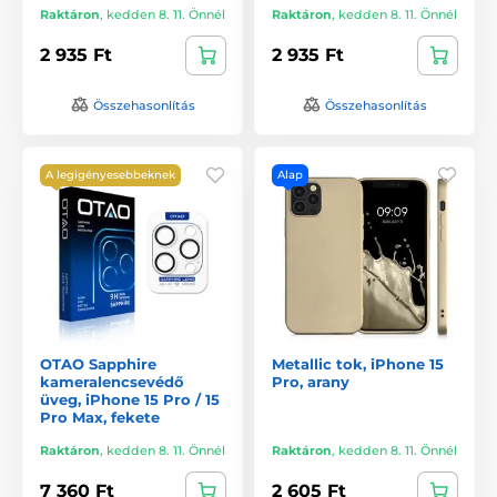
Raktáron
,
kedden 8. 11. Önnél
Raktáron
,
kedden 8. 11. Önnél
2 935 Ft
2 935 Ft
Összehasonlítás
Összehasonlítás
A legigényesebbeknek
Alap
OTAO Sapphire
Metallic tok, iPhone 15
kameralencsevédő
Pro, arany
üveg, iPhone 15 Pro / 15
Pro Max, fekete
Raktáron
,
kedden 8. 11. Önnél
Raktáron
,
kedden 8. 11. Önnél
7 360 Ft
2 605 Ft