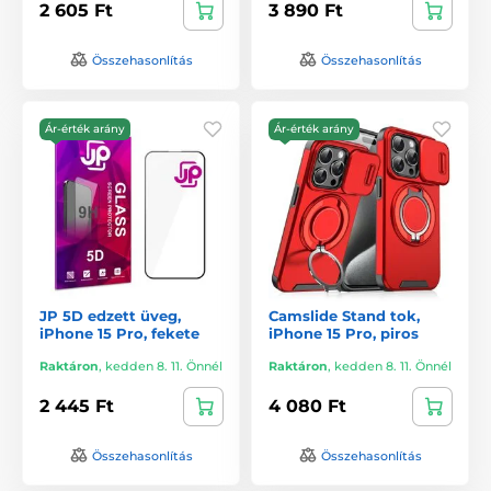
2 605 Ft
3 890 Ft
Összehasonlítás
Összehasonlítás
Ár-érték arány
Ár-érték arány
JP 5D edzett üveg,
Camslide Stand tok,
iPhone 15 Pro, fekete
iPhone 15 Pro, piros
Raktáron
,
kedden 8. 11. Önnél
Raktáron
,
kedden 8. 11. Önnél
2 445 Ft
4 080 Ft
Összehasonlítás
Összehasonlítás