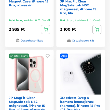
Magnet Case, iPhone 15
JP MagFit Clear
Pro, rózsaszín
MagSafe tok N52
mágnessel, iPhone 15
Pro, lila
Raktáron
,
kedden 8. 11. Önnél
Raktáron
,
kedden 8. 11. Önnél
2 935 Ft
3 100 Ft
Összehasonlítás
Összehasonlítás
Ár-érték arány
Alap
JP MagFit Clear
3D edzett üveg a
MagSafe tok N52
kamera lencséjéhez
mágnessel, iPhone 15
(kamera), iPhone 15 Pro
Pro, világos rózsaszín
/ 15 Pro Max