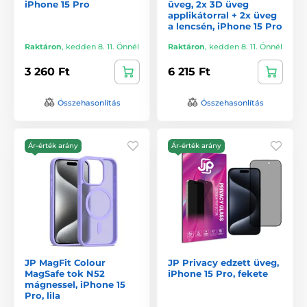
iPhone 15 Pro
üveg, 2x 3D üveg
applikátorral + 2x üveg
a lencsén, iPhone 15 Pro
Raktáron
,
kedden 8. 11. Önnél
Raktáron
,
kedden 8. 11. Önnél
3 260 Ft
6 215 Ft
Összehasonlítás
Összehasonlítás
Ár-érték arány
Ár-érték arány
JP MagFit Colour
JP Privacy edzett üveg,
MagSafe tok N52
iPhone 15 Pro, fekete
mágnessel, iPhone 15
Pro, lila