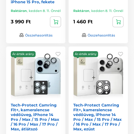
iPhone 15 Pro, fekete
Raktáron
,
kedden 8. 11. Önnél
Raktáron
,
kedden 8. 11. Önnél
3 990 Ft
1 460 Ft
Összehasonlítás
Összehasonlítás
Ár-érték arány
Ár-érték arány
Tech-Protect Camring
Tech-Protect Camring
Fit+, kameralencse
Fit+, kameralencse
védőüveg, iPhone 14
védőüveg, iPhone 14
Pro / Max / 15 Pro / Max
Pro / Max / 15 Pro / Max
/ 16 Pro / Max / 17 Pro /
/ 16 Pro / Max / 17 Pro /
Max, átlátszó
Max, ezüst