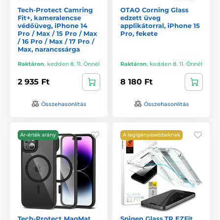
Tech-Protect Camring
OTAO Corning Glass
Fit+, kameralencse
edzett üveg
védőüveg, iPhone 14
applikátorral, iPhone 15
Pro / Max / 15 Pro / Max
Pro, fekete
/ 16 Pro / Max / 17 Pro /
Max, narancssárga
Raktáron
,
kedden 8. 11. Önnél
Raktáron
,
kedden 8. 11. Önnél
2 935 Ft
8 180 Ft
Összehasonlítás
Összehasonlítás
Ár-érték arány
A legigényesebbeknek
Tech-Protect MagMat
Spigen Glass.TR EZFit