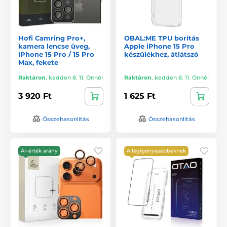
Hofi Camring Pro+,
OBAL:ME TPU borítás
kamera lencse üveg,
Apple iPhone 15 Pro
iPhone 15 Pro / 15 Pro
készülékhez, átlátszó
Max, fekete
Raktáron
,
kedden 8. 11. Önnél
Raktáron
,
kedden 8. 11. Önnél
3 920 Ft
1 625 Ft
Összehasonlítás
Összehasonlítás
Ár-érték arány
A legigényesebbeknek