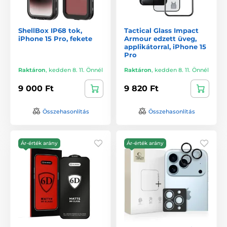
ShellBox IP68 tok,
Tactical Glass Impact
iPhone 15 Pro, fekete
Armour edzett üveg,
applikátorral, iPhone 15
Pro
Raktáron
,
kedden 8. 11. Önnél
Raktáron
,
kedden 8. 11. Önnél
9 000 Ft
9 820 Ft
Összehasonlítás
Összehasonlítás
Ár-érték arány
Ár-érték arány