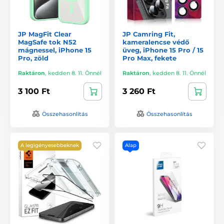
JP MagFit Clear
JP Camring Fit,
MagSafe tok N52
kameralencse védő
mágnessel, iPhone 15
üveg, iPhone 15 Pro / 15
Pro, zöld
Pro Max, fekete
Raktáron
,
kedden 8. 11. Önnél
Raktáron
,
kedden 8. 11. Önnél
3 100 Ft
3 260 Ft
Összehasonlítás
Összehasonlítás
A legigényesebbeknek
Alap