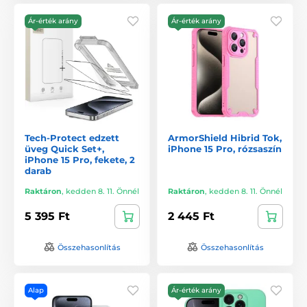
Ár-érték arány
Ár-érték arány
Tech-Protect edzett
ArmorShield Hibrid Tok,
üveg Quick Set+,
iPhone 15 Pro, rózsaszín
iPhone 15 Pro, fekete, 2
darab
Raktáron
,
kedden 8. 11. Önnél
Raktáron
,
kedden 8. 11. Önnél
5 395 Ft
2 445 Ft
Összehasonlítás
Összehasonlítás
Alap
Ár-érték arány