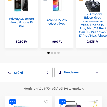
ESR Armorite
Edzett üveg
Privacy 5D edzett
iPhone 15 Pro
kameralencse
üveg, iPhone 15
edzett üveg
védő, iPhone 14
Pro
Pro / Max / 15 Pro /
Max / 16 Pro / Max /
17 Pro / Max, fekete
3 260 Ft
990 Ft
2 935 Ft
Rendezés
Szűrő
Megjelenítés 1-70 -ból/-ből 94 termékek
Alap
Alap