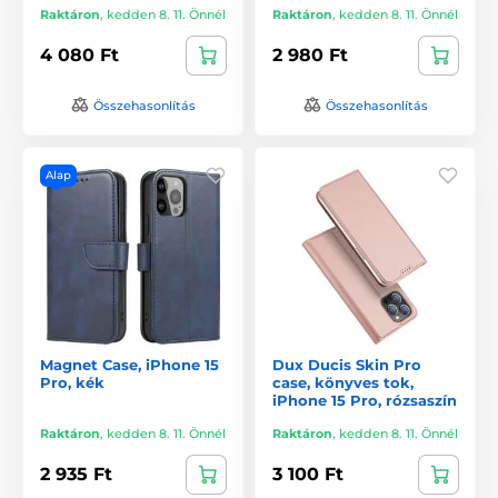
Raktáron
,
kedden 8. 11. Önnél
Raktáron
,
kedden 8. 11. Önnél
4 080 Ft
2 980 Ft
Összehasonlítás
Összehasonlítás
Alap
Magnet Case, iPhone 15
Dux Ducis Skin Pro
Pro, kék
case, könyves tok,
iPhone 15 Pro, rózsaszín
Raktáron
,
kedden 8. 11. Önnél
Raktáron
,
kedden 8. 11. Önnél
2 935 Ft
3 100 Ft