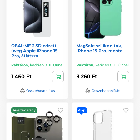
OBAL:ME 2.5D edzett
MagSafe szilikon tok,
üveg Apple iPhone 15
iPhone 15 Pro, menta
Pro, átlátszó
Raktáron
,
kedden 8. 11. Önnél
Raktáron
,
kedden 8. 11. Önnél
1 460 Ft
3 260 Ft
Összehasonlítás
Összehasonlítás
Ár-érték arány
Alap