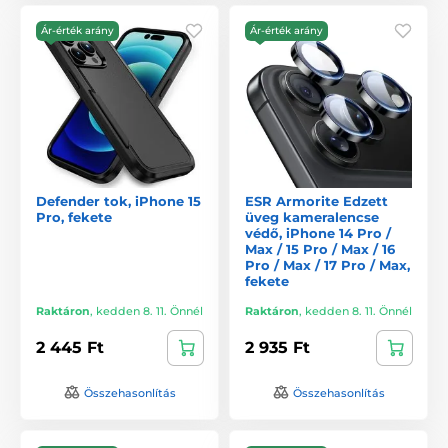
Ár-érték arány
Ár-érték arány
Defender tok, iPhone 15
ESR Armorite Edzett
Pro, fekete
üveg kameralencse
védő, iPhone 14 Pro /
Max / 15 Pro / Max / 16
Pro / Max / 17 Pro / Max,
fekete
Raktáron
,
kedden 8. 11. Önnél
Raktáron
,
kedden 8. 11. Önnél
2 445 Ft
2 935 Ft
Összehasonlítás
Összehasonlítás