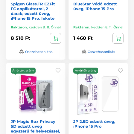
Spigen Glass.TR EZFit
BlueStar Védő edzett
FC applikátorral, 2
üveg, iPhone 15 Pro
darab, edzett üveg,
iPhone 15 Pro, fekete
Raktáron
,
kedden 8. 11. Önnél
Raktáron
,
kedden 8. 11. Önnél
8 510 Ft
1 460 Ft
Összehasonlítás
Összehasonlítás
Ár-érték arány
Ár-érték arány
JP Magic Box Privacy
JP 2.5D edzett üveg,
5D edzett üveg
iPhone 15 Pro
egyszerű felhelyezéssel,