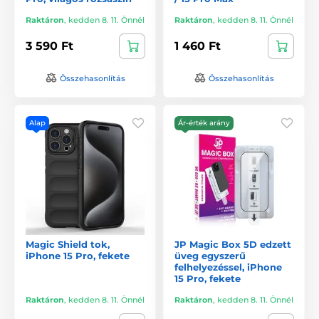
Raktáron
,
kedden 8. 11. Önnél
Raktáron
,
kedden 8. 11. Önnél
3 590 Ft
1 460 Ft
Összehasonlítás
Összehasonlítás
Alap
Ár-érték arány
Magic Shield tok,
JP Magic Box 5D edzett
iPhone 15 Pro, fekete
üveg egyszerű
felhelyezéssel, iPhone
15 Pro, fekete
Raktáron
,
kedden 8. 11. Önnél
Raktáron
,
kedden 8. 11. Önnél