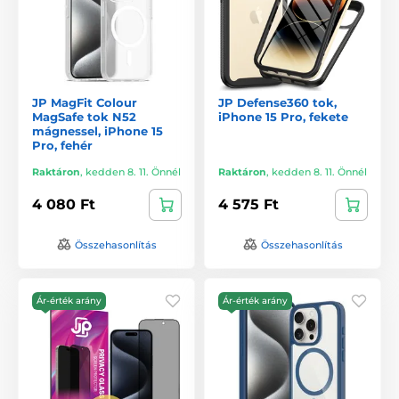
JP MagFit Colour
JP Defense360 tok,
MagSafe tok N52
iPhone 15 Pro, fekete
mágnessel, iPhone 15
Pro, fehér
Raktáron
,
kedden 8. 11. Önnél
Raktáron
,
kedden 8. 11. Önnél
4 080 Ft
4 575 Ft
Összehasonlítás
Összehasonlítás
Ár-érték arány
Ár-érték arány