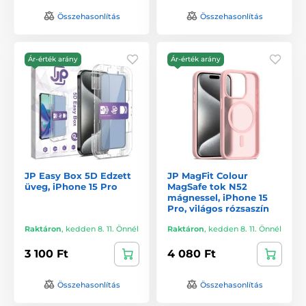
Összehasonlítás
Összehasonlítás
Ár-érték arány
Ár-érték arány
JP Easy Box 5D Edzett
JP MagFit Colour
üveg, iPhone 15 Pro
MagSafe tok N52
mágnessel, iPhone 15
Pro, világos rózsaszín
Raktáron
,
kedden 8. 11. Önnél
Raktáron
,
kedden 8. 11. Önnél
3 100 Ft
4 080 Ft
Összehasonlítás
Összehasonlítás