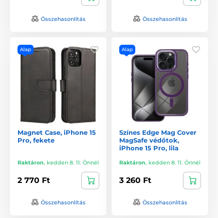
Összehasonlítás
Összehasonlítás
Alap
Alap
Magnet Case, iPhone 15
Színes Edge Mag Cover
Pro, fekete
MagSafe védőtok,
iPhone 15 Pro, lila
Raktáron
,
kedden 8. 11. Önnél
Raktáron
,
kedden 8. 11. Önnél
2 770 Ft
3 260 Ft
Összehasonlítás
Összehasonlítás