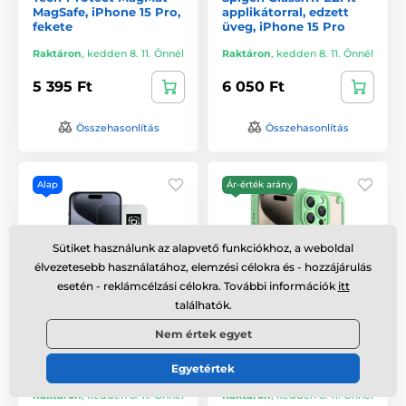
MagSafe, iPhone 15 Pro,
applikátorral, edzett
fekete
üveg, iPhone 15 Pro
Raktáron
,
kedden 8. 11. Önnél
Raktáron
,
kedden 8. 11. Önnél
5 395 Ft
6 050 Ft
Összehasonlítás
Összehasonlítás
Alap
Ár-érték arány
Sütiket használunk az alapvető funkciókhoz, a weboldal
élvezetesebb használatához, elemzési célokra és - hozzájárulás
esetén - reklámcélzási célokra. További információk
itt
találhatók.
Nem értek egyet
OBAL:ME Multipack
ArmorShield Hybrid
2.5D edzett üveg, Apple
Tok, iPhone 15 Pro, zöld
iPhone 15 Pro, 10 db
Egyetértek
Raktáron
,
kedden 8. 11. Önnél
Raktáron
,
kedden 8. 11. Önnél