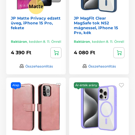
JP Matte Privacy edzett
JP MagFit Clear
üveg, iPhone 15 Pro,
MagSafe tok N52
fekete
mágnessel, iPhone 15
Pro, kék
Raktáron
,
kedden 8. 11. Önnél
Raktáron
,
kedden 8. 11. Önnél
4 390 Ft
4 080 Ft
Összehasonlítás
Összehasonlítás
Alap
Ár-érték arány