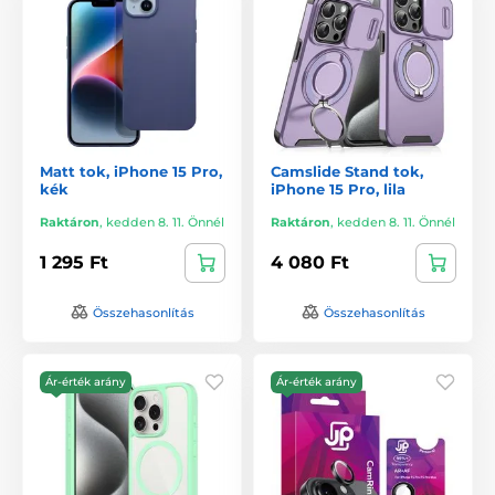
Matt tok, iPhone 15 Pro,
Camslide Stand tok,
kék
iPhone 15 Pro, lila
Raktáron
,
kedden 8. 11. Önnél
Raktáron
,
kedden 8. 11. Önnél
1 295 Ft
4 080 Ft
Összehasonlítás
Összehasonlítás
Ár-érték arány
Ár-érték arány