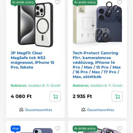
Ár-érték arány
Ár-érték arány
JP MagFit Clear
Tech-Protect Camring
MagSafe tok N52
Fit+, kameralencse
mágnessel, iPhone 15
védőüveg, iPhone 14
Pro, fekete
Pro / Max / 15 Pro / Max
/ 16 Pro / Max / 17 Pro /
Max, sötétkék
Raktáron
,
kedden 8. 11. Önnél
Raktáron
,
kedden 8. 11. Önnél
4 080 Ft
2 935 Ft
Összehasonlítás
Összehasonlítás
Alap
Ár-érték arány