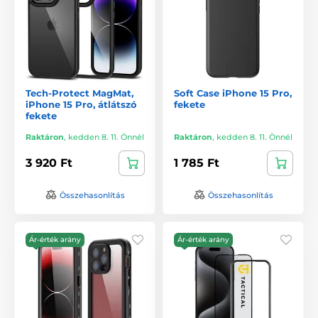
Tech-Protect MagMat,
Soft Case iPhone 15 Pro,
iPhone 15 Pro, átlátszó
fekete
fekete
Raktáron
,
kedden 8. 11. Önnél
Raktáron
,
kedden 8. 11. Önnél
3 920 Ft
1 785 Ft
Összehasonlítás
Összehasonlítás
Ár-érték arány
Ár-érték arány