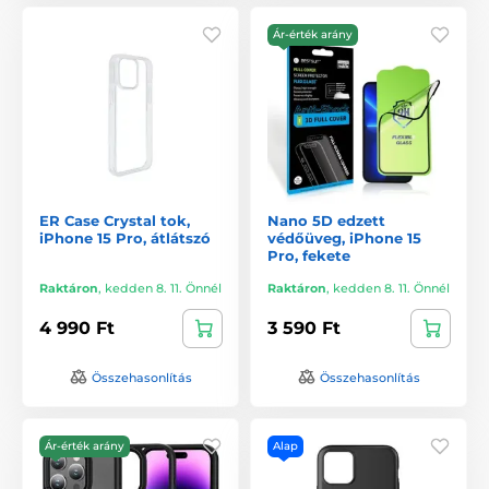
Ár-érték arány
ER Case Crystal tok,
Nano 5D edzett
iPhone 15 Pro, átlátszó
védőüveg, iPhone 15
Pro, fekete
Raktáron
,
kedden 8. 11. Önnél
Raktáron
,
kedden 8. 11. Önnél
4 990 Ft
3 590 Ft
Összehasonlítás
Összehasonlítás
Ár-érték arány
Alap