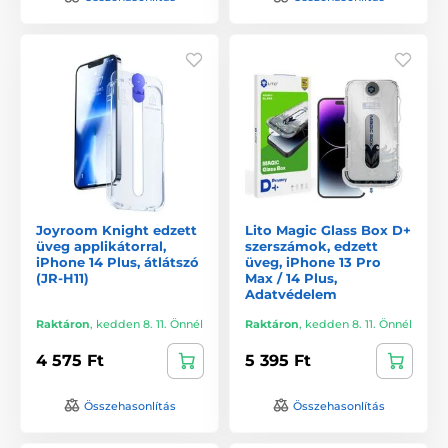
Joyroom Knight edzett
Lito Magic Glass Box D+
üveg applikátorral,
szerszámok, edzett
iPhone 14 Plus, átlátszó
üveg, iPhone 13 Pro
(JR-H11)
Max / 14 Plus,
Adatvédelem
Raktáron
,
kedden 8. 11. Önnél
Raktáron
,
kedden 8. 11. Önnél
4 575 Ft
5 395 Ft
Összehasonlítás
Összehasonlítás