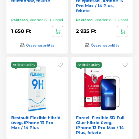
telefonhoz, fekete
telepítéssel, iPhone 13
Pro Max / 14 Plus,
fekete
Raktáron
,
kedden 8. 11. Önnél
Raktáron
,
kedden 8. 11. Önnél
1 650 Ft
2 935 Ft
Összehasonlítás
Összehasonlítás
Ár-érték arány
Ár-érték arány
Bestsuit Flexible hibrid
Forcell Flexible 5D Full
üveg, iPhone 13 Pro
Glue hibrid üveg,
Max / 14 Plus
iPhone 13 Pro Max / 14
Plus, fekete