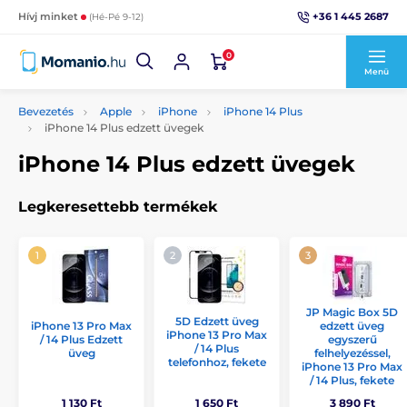
+36 1 445 2687
Hívj minket
(Hé-Pé 9-12)
0
Menü
Bevezetés
Apple
iPhone
iPhone 14 Plus
iPhone 14 Plus edzett üvegek
iPhone 14 Plus edzett üvegek
Legkeresettebb termékek
JP Magic Box 5D
5D Edzett üveg
iPhone 13 Pro Max
edzett üveg
iPhone 13 Pro Max
/ 14 Plus Edzett
egyszerű
/ 14 Plus
üveg
felhelyezéssel,
telefonhoz, fekete
iPhone 13 Pro Max
/ 14 Plus, fekete
1 130 Ft
1 650 Ft
3 890 Ft