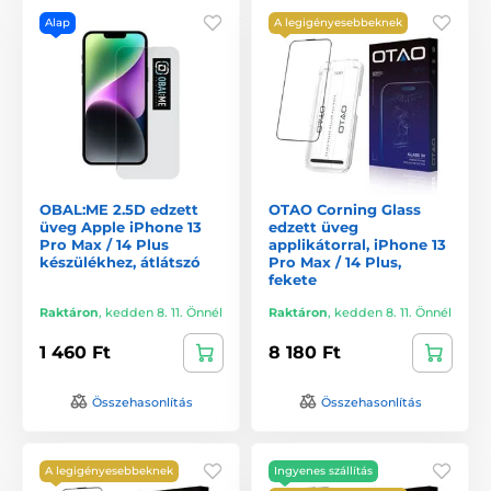
Alap
A legigényesebbeknek
OBAL:ME 2.5D edzett
OTAO Corning Glass
üveg Apple iPhone 13
edzett üveg
Pro Max / 14 Plus
applikátorral, iPhone 13
készülékhez, átlátszó
Pro Max / 14 Plus,
fekete
Raktáron
,
kedden 8. 11. Önnél
Raktáron
,
kedden 8. 11. Önnél
1 460 Ft
8 180 Ft
Összehasonlítás
Összehasonlítás
A legigényesebbeknek
Ingyenes szállítás