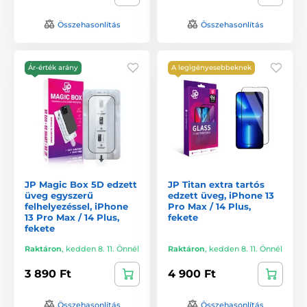
Összehasonlítás
Összehasonlítás
Ár-érték arány
A legigényesebbeknek
JP Magic Box 5D edzett
JP Titan extra tartós
üveg egyszerű
edzett üveg, iPhone 13
felhelyezéssel, iPhone
Pro Max / 14 Plus,
13 Pro Max / 14 Plus,
fekete
fekete
Raktáron
,
kedden 8. 11. Önnél
Raktáron
,
kedden 8. 11. Önnél
3 890 Ft
4 900 Ft
Összehasonlítás
Összehasonlítás