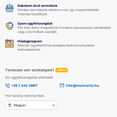
Raktáron lévő termékek
Minden termékünk raktáron van, így megrendelését
másnap kiszállítjuk.
Gyors ügyfélszolgálat
Pár órán belül megoldunk mindent: panaszokat, kérdéseket
vagy a termékek cseréjét.
Hűségprogram
Állandó ügyfeleinknek érdekes kedvezményekkel
kedveskedünk.
Tanácsra van szükséged?
offline
Az ügyfélszolgálat elérhető
+36 1 445 2687
info@momanio.hu
Hol találsz bennünket
Magyar