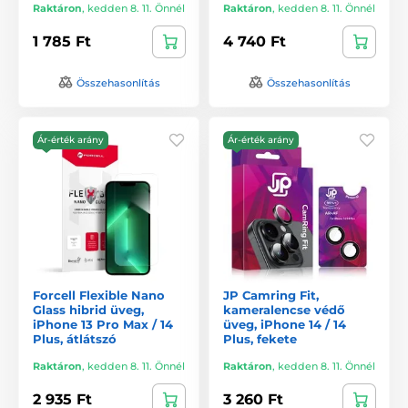
Raktáron
,
kedden 8. 11. Önnél
Raktáron
,
kedden 8. 11. Önnél
1 785 Ft
4 740 Ft
Összehasonlítás
Összehasonlítás
Ár-érték arány
Ár-érték arány
Forcell Flexible Nano
JP Camring Fit,
Glass hibrid üveg,
kameralencse védő
iPhone 13 Pro Max / 14
üveg, iPhone 14 / 14
Plus, átlátszó
Plus, fekete
Raktáron
,
kedden 8. 11. Önnél
Raktáron
,
kedden 8. 11. Önnél
2 935 Ft
3 260 Ft