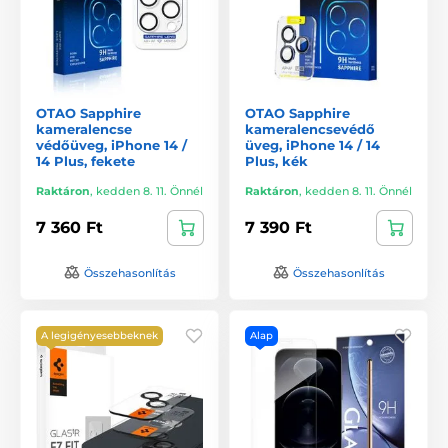
OTAO Sapphire
OTAO Sapphire
kameralencse
kameralencsevédő
védőüveg, iPhone 14 /
üveg, iPhone 14 / 14
14 Plus, fekete
Plus, kék
Raktáron
,
kedden 8. 11. Önnél
Raktáron
,
kedden 8. 11. Önnél
7 360 Ft
7 390 Ft
Összehasonlítás
Összehasonlítás
A legigényesebbeknek
Alap