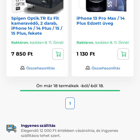
Spigen Optik.TR Ez Fit
iPhone 13 Pro Max / 14
kameravédő, 2 darab,
Plus Edzett üveg
iPhone 14 / 14 Plus / 15 /
15 Plus, fekete
Raktáron
,
kedden 8. 11. Önnél
Raktáron
,
kedden 8. 11. Önnél
7 850 Ft
1 130 Ft
Összehasonlítás
Összehasonlítás
Ön már 18 termékek -ból/-ből 18.
1
Ingyenes szállítás
Elegendő 12 000 Ft értékben vásárolnia, és ingyenes
szállításra tehet szert.