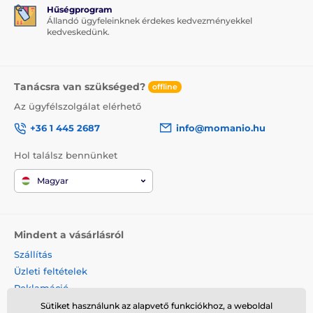
Hűségprogram
Állandó ügyfeleinknek érdekes kedvezményekkel
kedveskedünk.
Tanácsra van szükséged?
offline
Az ügyfélszolgálat elérhető
+36 1 445 2687
info@momanio.hu
Hol találsz bennünket
Magyar
Mindent a vásárlásról
Szállítás
Üzleti feltételek
Reklamáció
Termék visszaküldése
Sütiket használunk az alapvető funkciókhoz, a weboldal