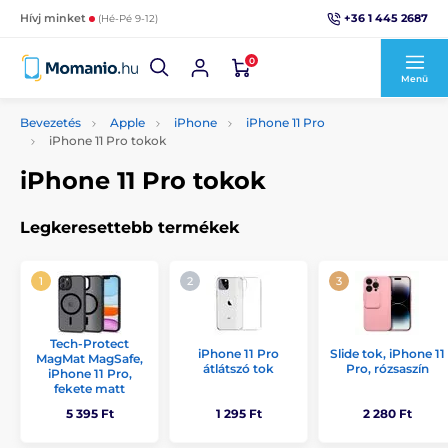
+36 1 445 2687
Hívj minket
(Hé-Pé 9-12)
0
Menü
Bevezetés
Apple
iPhone
iPhone 11 Pro
iPhone 11 Pro tokok
iPhone 11 Pro tokok
Legkeresettebb termékek
Tech-Protect
iPhone 11 Pro
Slide tok, iPhone 11
MagMat MagSafe,
átlátszó tok
Pro, rózsaszín
iPhone 11 Pro,
fekete matt
5 395 Ft
1 295 Ft
2 280 Ft