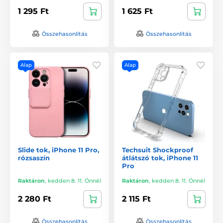
1 295 Ft
1 625 Ft
Összehasonlítás
Összehasonlítás
Alap
Alap
Slide tok, iPhone 11 Pro,
Techsuit Shockproof
rózsaszín
átlátszó tok, iPhone 11
Pro
Raktáron
,
kedden 8. 11. Önnél
Raktáron
,
kedden 8. 11. Önnél
2 280 Ft
2 115 Ft
Összehasonlítás
Összehasonlítás