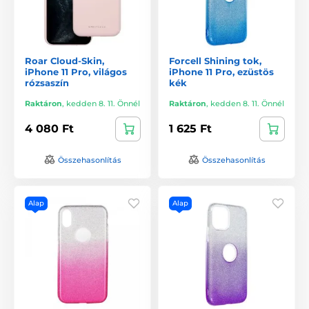
Roar Cloud-Skin,
Forcell Shining tok,
iPhone 11 Pro, világos
iPhone 11 Pro, ezüstös
rózsaszín
kék
Raktáron
,
kedden 8. 11. Önnél
Raktáron
,
kedden 8. 11. Önnél
4 080 Ft
1 625 Ft
Összehasonlítás
Összehasonlítás
Alap
Alap