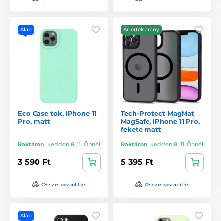
Alap
Ár-érték arány
Eco Case tok, iPhone 11
Tech-Protect MagMat
Pro, matt
MagSafe, iPhone 11 Pro,
fekete matt
Raktáron
,
kedden 8. 11. Önnél
Raktáron
,
kedden 8. 11. Önnél
3 590 Ft
5 395 Ft
Összehasonlítás
Összehasonlítás
Alap