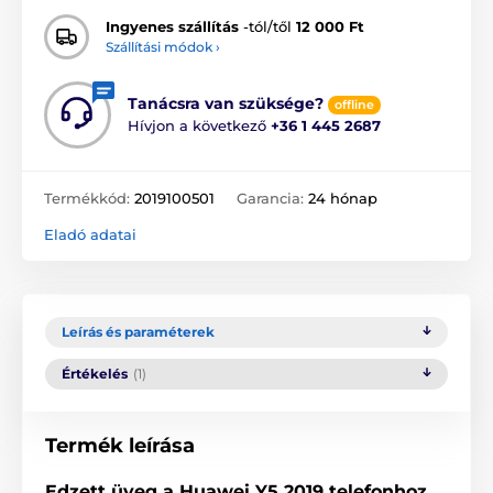
Ingyenes szállítás
-tól/től
12 000 Ft
Szállítási módok ›
Tanácsra van szüksége?
offline
Hívjon a következő
+36 1 445 2687
Termékkód:
2019100501
Garancia:
24 hónap
Eladó adatai
Leírás és paraméterek
Értékelés
(1)
Termék leírása
Edzett üveg a Huawei Y5 2019 telefonhoz