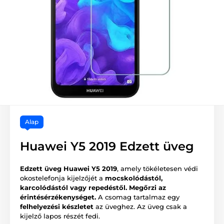
Alap
Huawei Y5 2019 Edzett üveg
Edzett üveg Huawei Y5 2019
, amely tökéletesen védi
okostelefonja kijelzőjét a
mocskolódástól,
karcolódástól vagy repedéstől.
Megőrzi az
érintésérzékenységet.
A csomag tartalmaz egy
felhelyezési készletet
az üveghez. Az üveg csak a
kijelző lapos részét fedi.