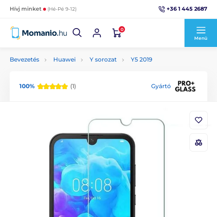
+36 1 445 2687
Hívj minket
(Hé-Pé 9-12)
0
Menü
Bevezetés
Huawei
Y sorozat
Y5 2019
100%
(1)
Gyártó