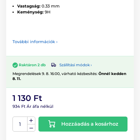
Vastagság:
0.33 mm
Keménység:
9H
További információk ›
Szállítási módok ›
Raktáron 2 db
Megrendelések 9. 8. 16:00, várható kézbesítés:
Önnél kedden
8. 11.
1 130 Ft
934 Ft Ár áfa nélkül
Hozzáadás a kosárhoz