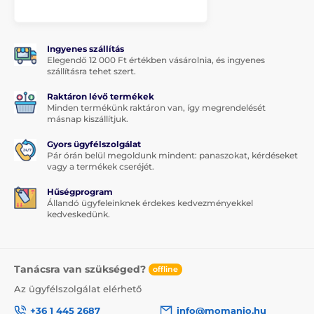
1x edzett védőüveg
1x száraz törlőkendő
Ingyenes szállítás
1x nedves törlőkendő
Elegendő 12 000 Ft értékben vásárolnia, és ingyenes
szállításra tehet szert.
Raktáron lévő termékek
Minden termékünk raktáron van, így megrendelését
másnap kiszállítjuk.
Gyors ügyfélszolgálat
Pár órán belül megoldunk mindent: panaszokat, kérdéseket
vagy a termékek cseréjét.
Hűségprogram
Állandó ügyfeleinknek érdekes kedvezményekkel
kedveskedünk.
Tanácsra van szükséged?
offline
Az ügyfélszolgálat elérhető
+36 1 445 2687
info@momanio.hu