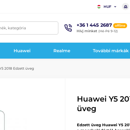
HUF
+36 1 445 2687
offline
mék, kategória
Hívj minket
(Hé-Pé 9-12)
Huawei
Realme
További márkák
5 2018 Edzett üveg
Huawei Y5 20
üveg
Edzett üveg Huawei Y5 20