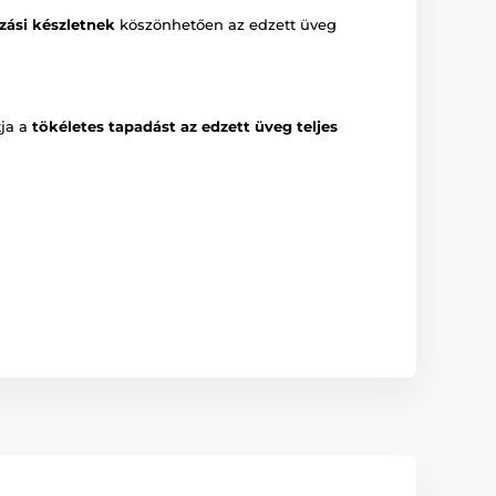
zási készletnek
köszönhetően az edzett üveg
tja a
tökéletes tapadást az edzett üveg teljes