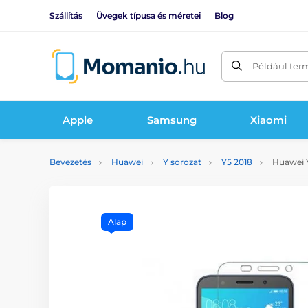
Szállítás
Üvegek típusa és méretei
Blog
Például ter
Apple
Samsung
Xiaomi
Bevezetés
Huawei
Y sorozat
Y5 2018
Huawei Y
Alap