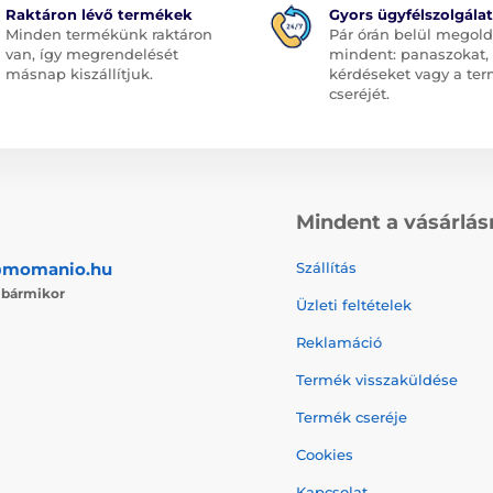
Raktáron lévő termékek
Gyors ügyfélszolgálat
Minden termékünk raktáron
Pár órán belül megol
van, így megrendelését
mindent: panaszokat,
másnap kiszállítjuk.
kérdéseket vagy a te
cseréjét.
Mindent a vásárlás
@momanio.hu
Szállítás
j
bármikor
Üzleti feltételek
Reklamáció
Termék visszaküldése
Termék cseréje
Cookies
Kapcsolat