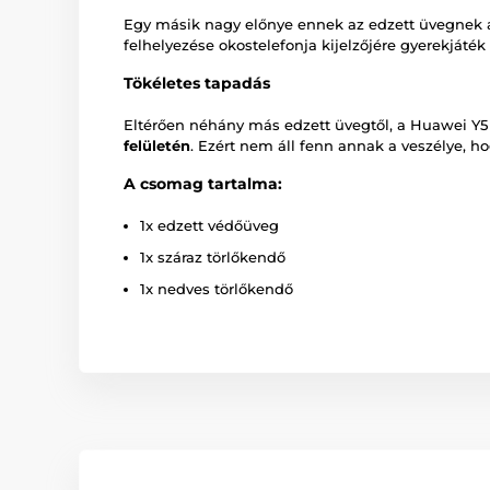
Egy másik nagy előnye ennek az edzett üvegnek 
felhelyezése okostelefonja kijelzőjére gyerekjáték 
Tökéletes tapadás
Eltérően néhány más edzett üvegtől, a Huawei Y5 20
felületén
. Ezért nem áll fenn annak a veszélye, h
A csomag tartalma:
1x edzett védőüveg
1x száraz törlőkendő
1x nedves törlőkendő