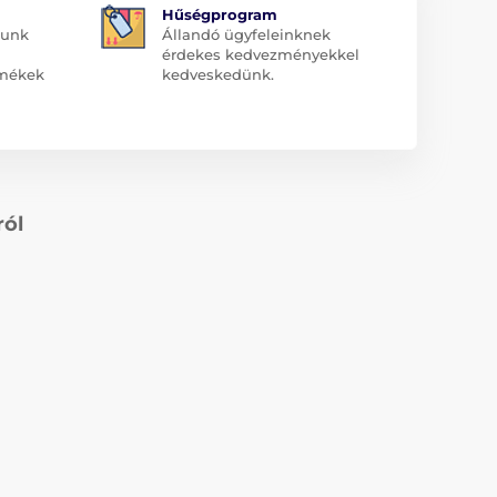
Hűségprogram
dunk
Állandó ügyfeleinknek
érdekes kedvezményekkel
rmékek
kedveskedünk.
ról