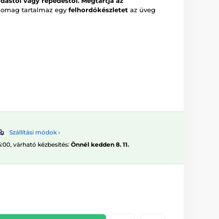
dástól vagy repedéstől.
Megtartja az
somag tartalmaz egy
felhordókészletet
az üveg
Szállítási módok ›
6:00, várható kézbesítés:
Önnél kedden 8. 11.