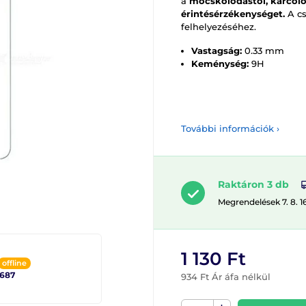
a
mocskolódástól, karcoló
érintésérzékenységet.
A c
felhelyezéséhez.
Vastagság:
0.33 mm
Keménység:
9H
További információk ›
Raktáron 3 db
Megrendelések 7. 8. 1
1 130 Ft
offline
2687
934 Ft Ár áfa nélkül