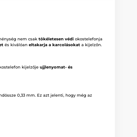
ménység nem csak
tökéletesen védi
okostelefonja
et
és kiválóan
eltakarja a karcolásokat
a kijelzőn.
kostelefon kijelzője
ujjlenyomat- és
ndössze 0,33 mm. Ez azt jelenti, hogy még az