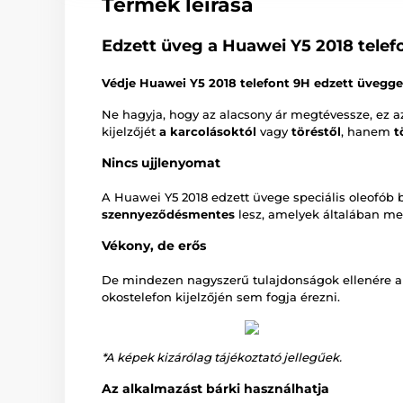
Termék leírása
Edzett üveg a Huawei Y5 2018 tele
Védje Huawei Y5 2018 telefont 9H edzett üvegg
Ne hagyja, hogy az alacsony ár megtévessze, ez 
kijelzőjét
a karcolásoktól
vagy
töréstől
, hanem
t
Nincs ujjlenyomat
A Huawei Y5 2018 edzett üvege speciális oleofób 
szennyeződésmentes
lesz, amelyek általában me
Vékony, de erős
De mindezen nagyszerű tulajdonságok ellenére a
okostelefon kijelzőjén sem fogja érezni.
*A képek kizárólag tájékoztató jellegűek.
Az alkalmazást bárki használhatja