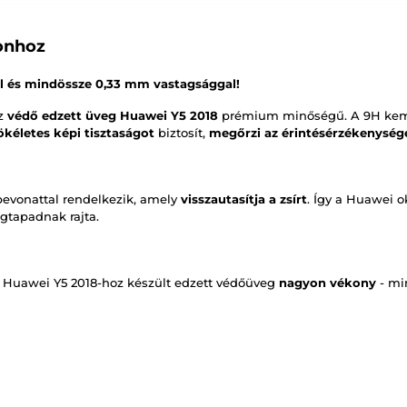
fonhoz
el és mindössze 0,33 mm vastagsággal!
az
védő edzett üveg Huawei Y5 2018
prémium minőségű. A 9H ke
ökéletes képi tisztaságot
biztosít,
megőrzi az érintésérzékenység
bevonattal rendelkezik, amely
visszautasítja a zsírt
. Így a Huawei o
gtapadnak rajta.
 Huawei Y5 2018-hoz készült edzett védőüveg
nagyon vékony
- mi