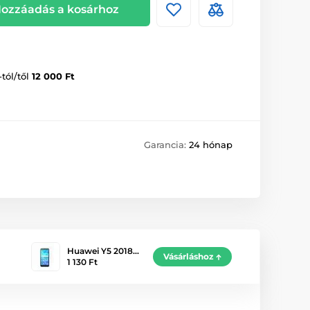
ozzáadás a kosárhoz
-tól/től
12 000 Ft
Garancia:
24 hónap
Huawei Y5 2018…
Vásárláshoz
1 130 Ft