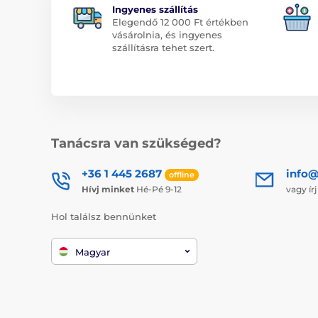
Ingyenes szállítás
Elegendő 12 000 Ft értékben
vásárolnia, és ingyenes
szállításra tehet szert.
Tanácsra van szükséged?
+36 1 445 2687
info
offline
Hívj minket
Hé-Pé 9-12
vagy ír
Hol találsz bennünket
Magyar