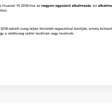
a Huawei Y5 2018-hoz az
nagyon egyszerű alkalmazás
. Az
alkalma
lesz.
18 edzett üveg teljes felületét ragasztóval borítják, amely biztosí
ogy a védőüveg szélei leválnak vagy leválnak.