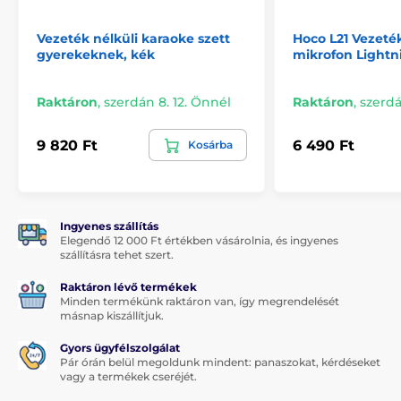
Fényerő:
140 ANSI lumen
Vezeték nélküli karaoke szett
Hoco L21 Vezeték
Csatlakoztathatóság:
Wi-Fi 2.4 Ghz + 5 Ghz,
gyerekeknek, kék
mikrofon Lightn
Bluetooth 5.0
Vetítési méret:
20-200 hüvelyk
Raktáron
,
szerdán 8. 12. Önnél
Raktáron
,
szerdá
Vetítési távolság:
0,83-5 m
9 820 Ft
6 490 Ft
Méretek:
158 × 123 × 69,5 mm
Kosárba
Súly:
472 g
Nyelvtámogatás:
Legfeljebb 22 nyelv, köztük cseh,
angol, német és spanyol
Ingyenes szállítás
Elegendő 12 000 Ft értékben vásárolnia, és ingyenes
szállításra tehet szert.
A termék a következő kategóriákba sorolt
Raktáron lévő termékek
Minden termékünk raktáron van, így megrendelését
másnap kiszállítjuk.
Gyors ügyfélszolgálat
Pár órán belül megoldunk mindent: panaszokat, kérdéseket
vagy a termékek cseréjét.