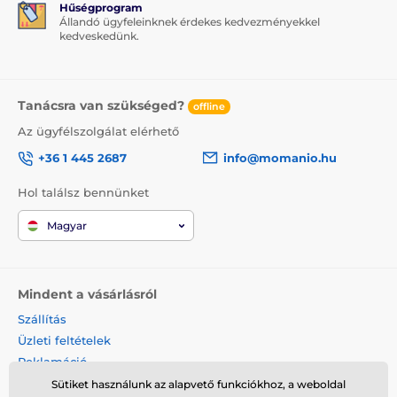
Hűségprogram
Állandó ügyfeleinknek érdekes kedvezményekkel
kedveskedünk.
Tanácsra van szükséged?
offline
Az ügyfélszolgálat elérhető
+36 1 445 2687
info@momanio.hu
Hol találsz bennünket
Magyar
Mindent a vásárlásról
Szállítás
Üzleti feltételek
Reklamáció
Termék visszaküldése
Sütiket használunk az alapvető funkciókhoz, a weboldal