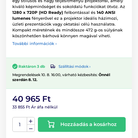
egy stílusos és nagy teljesítményű projektorral, amely
kiváló képminőséget és sokoldalú funkciókat ötvöz. Az
1280 x 720P (HD Ready)
felbontással és
140 ANSI
lumenes
fényerővel ez a projektor ideális házimozi,
üzleti prezentációk vagy oktatási célú használatra.
Kompakt méretének és mindössze 472 g-os súlyának
köszönhetően bárhová könnyen magával viheti.
További információk ›
Szállítási módok ›
Raktáron 3 db
Megrendelések 10. 8. 16:00, várható kézbesítés:
Önnél
szerdán 8. 12.
40 965 Ft
33 855 Ft Ár áfa nélkül
Hozzáadás a kosárhoz