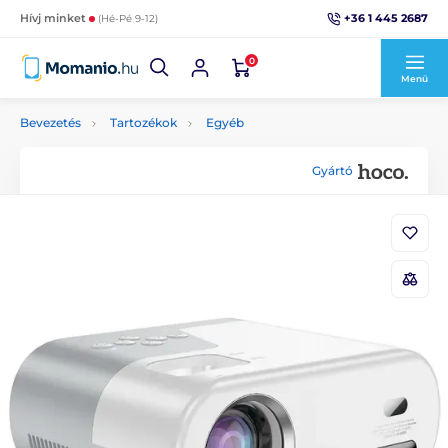
+36 1 445 2687
Hívj minket
(Hé-Pé 9-12)
0
Menü
Bevezetés
Tartozékok
Egyéb
Gyártó