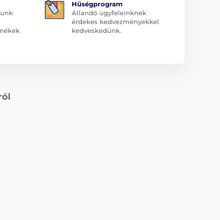
Hűségprogram
dunk
Állandó ügyfeleinknek
érdekes kedvezményekkel
rmékek
kedveskedünk.
ról