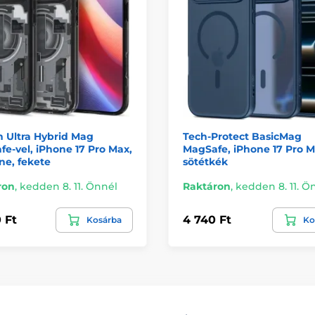
 Ultra Hybrid Mag
Tech-Protect BasicMag
e-vel, iPhone 17 Pro Max,
MagSafe, iPhone 17 Pro M
ne, fekete
sötétkék
ron
,
kedden 8. 11. Önnél
Raktáron
,
kedden 8. 11. Ö
 Ft
4 740 Ft
Kosárba
Ko