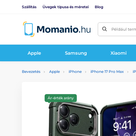
Szállítás
Üvegek típusa és méretei
Blog
Például ter
Apple
Samsung
Xiaomi
Bevezetés
Apple
iPhone
iPhone 17 Pro Max
i
Ár-érték arány