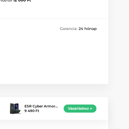
Garancia:
24 hónap
ESR Cyber Armor…
Vásárláshoz
9 490 Ft