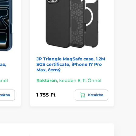
JP Triangle MagSafe case, 1.2M
Be
ax,
SGS certificate, iPhone 17 Pro
Ke
Max, černý
17
nnél
Raktáron
,
kedden 8. 11. Önnél
Ra
1 755 Ft
16
sárba
Kosárba