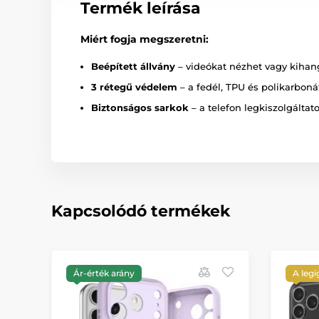
Termék leírása
Miért fogja megszeretni:
Beépített állvány
– videókat nézhet vagy kihang
3 rétegű védelem
– a fedél, TPU és polikarbonát
Biztonságos sarkok
– a telefon legkiszolgáltat
Kapcsolódó termékek
Ár-érték arány
A leg