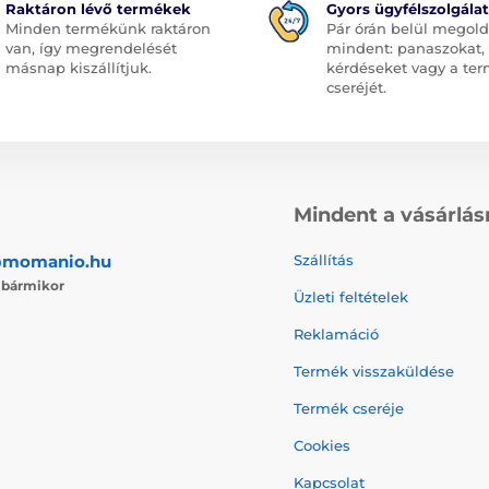
Raktáron lévő termékek
Gyors ügyfélszolgálat
Minden termékünk raktáron
Pár órán belül megol
van, így megrendelését
mindent: panaszokat,
másnap kiszállítjuk.
kérdéseket vagy a te
cseréjét.
Mindent a vásárlás
@momanio.hu
Szállítás
j
bármikor
Üzleti feltételek
Reklamáció
Termék visszaküldése
Termék cseréje
Cookies
Kapcsolat