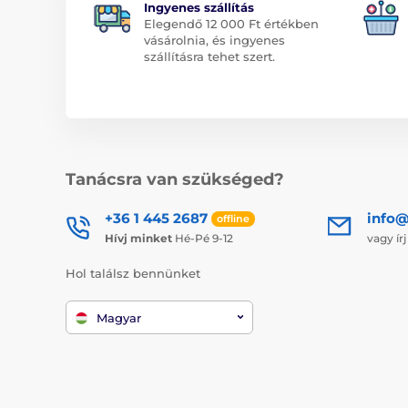
Ingyenes szállítás
Elegendő 12 000 Ft értékben
vásárolnia, és ingyenes
szállításra tehet szert.
Tanácsra van szükséged?
+36 1 445 2687
info
offline
Hívj minket
Hé-Pé 9-12
vagy ír
Hol találsz bennünket
Magyar