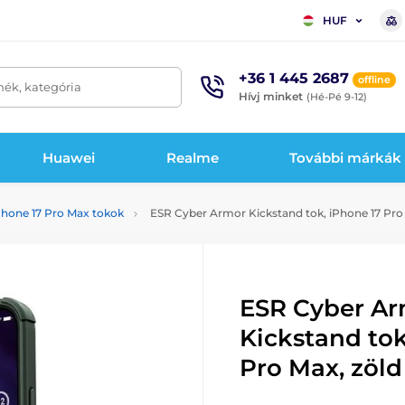
HUF
+36 1 445 2687
offline
mék, kategória
Hívj minket
(Hé-Pé 9-12)
Huawei
Realme
További márkák
Phone 17 Pro Max tokok
ESR Cyber Armor Kickstand tok, iPhone 17 Pro 
ESR Cyber A
Kickstand tok
Pro Max, zöld