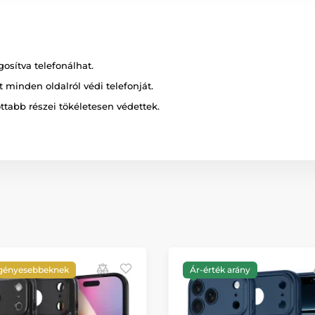
osítva telefonálhat.
 minden oldalról védi telefonját.
ottabb részei tökéletesen védettek.
igényesebbeknek
Ár-érték arány