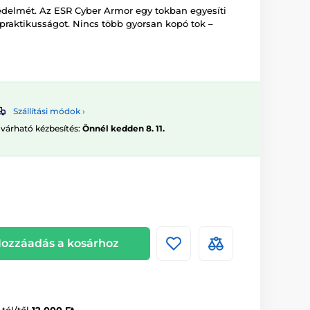
védelmét. Az ESR Cyber Armor egy tokban egyesíti
 a praktikusságot. Nincs több gyorsan kopó tok –
Szállítási módok ›
 várható kézbesítés:
Önnél kedden 8. 11.
ozzáadás a kosárhoz
-tól/től
12 000 Ft