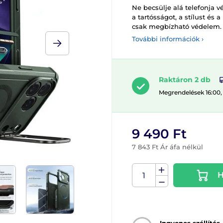
Ne becsülje alá telefonja 
a tartósságot, a stílust és
csak megbízható védelem.
További információk ›
Raktáron 2 db
Megrendelések 16:00,
9 490 Ft
7 843 Ft Ár áfa nélkül
H
Ingyenes szállítás