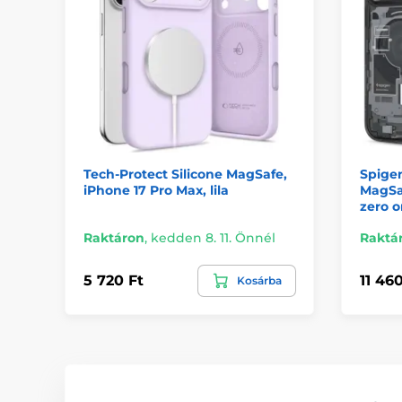
Tech-Protect Silicone MagSafe,
Spigen
iPhone 17 Pro Max, lila
MagSaf
zero o
Raktáron
,
kedden 8. 11. Önnél
Raktá
5 720 Ft
11 460
Kosárba