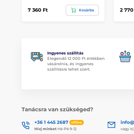
7 360 Ft
2 770
Kosárba
Ingyenes szállítás
Elegendő 12 000 Ft értékben
vásárolnia, és ingyenes
szállításra tehet szert.
Tanácsra van szükséged?
+36 1 445 2687
info
offline
Hívj minket
Hé-Pé 9-12
vagy ír