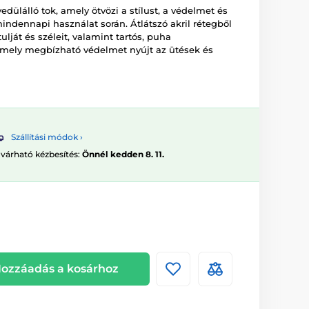
dülálló tok, amely ötvözi a stílust, a védelmet és
ndennapi használat során. Átlátszó akril rétegből
tulját és széleit, valamint tartós, puha
amely megbízható védelmet nyújt az ütések és
Szállítási módok ›
 várható kézbesítés:
Önnél kedden 8. 11.
ozzáadás a kosárhoz