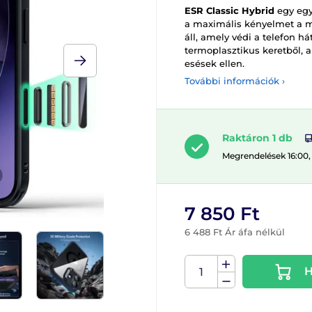
ESR Classic Hybrid
egy egye
a maximális kényelmet a mi
áll, amely védi a telefon há
termoplasztikus keretből, 
esések ellen.
További információk ›
Raktáron 1 db
Megrendelések 16:00,
7 850 Ft
6 488 Ft Ár áfa nélkül
H