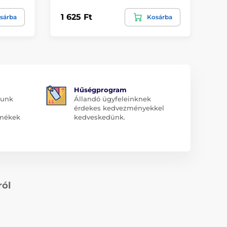
1 625 Ft
13
sárba
Kosárba
Hűségprogram
dunk
Állandó ügyfeleinknek
érdekes kedvezményekkel
rmékek
kedveskedünk.
ról