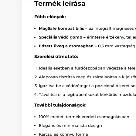
Termék leírása
Főbb előnyök:
MagSafe kompatibilis
– az integrált mágneses 
Speciális védő gomb
– érintésre érzékeny, telj
Edzett üveg a csomagban
– 0,3 mm vastagság, 
Szerelési útmutató:
Ideális esetben a fürdőszobában végezze a telepí
Alaposan tisztítsa meg és zsírtalanítsa a kijelzőt
Igazítsa be a védőréteget a pozicionáló keret se
Távolítsa el a légbuborékokat körkörös mozdulat
További tulajdonságok:
100% eredeti termék eredeti csomagolásban
Elegáns és minimalista design
Karcsú és könnyű forma