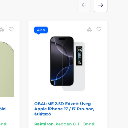
Alap
I
A
OBAL:ME 2.5D Edzett Üveg
OT
öld
Apple iPhone 17 / 17 Pro-hoz,
app
átlátszó
fe
nnél
Raktáron
,
kedden 8. 11. Önnél
Ra