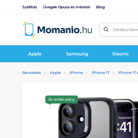
Szállítás
Üvegek típusa és méretei
Blog
Például ter
Apple
Samsung
Xiaomi
Bevezetés
Apple
iPhone
iPhone 17
iPhone 17 
Ár-érték arány