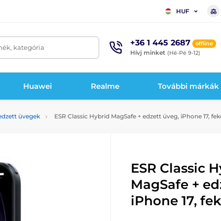
HUF
+36 1 445 2687
offline
mék, kategória
Hívj minket
(Hé-Pé 9-12)
Huawei
Realme
További márkák
edzett üvegek
ESR Classic Hybrid MagSafe + edzett üveg, iPhone 17, fek
ESR Classic H
MagSafe + ed
iPhone 17, fe