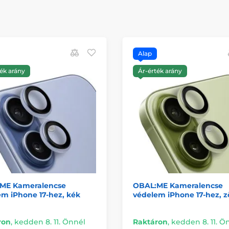
Alap
ék arány
Ár-érték arány
ME Kameralencse
OBAL:ME Kameralencse
m iPhone 17-hez, kék
védelem iPhone 17-hez, z
ron
,
kedden 8. 11. Önnél
Raktáron
,
kedden 8. 11. Ö