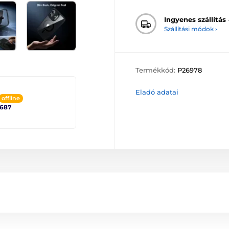
Ingyenes szállítás
Szállítási módok ›
Termékkód:
P26978
Eladó adatai
offline
2687