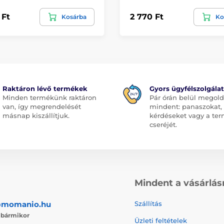
 Ft
2 770 Ft
Kosárba
Ko
Raktáron lévő termékek
Gyors ügyfélszolgálat
Minden termékünk raktáron
Pár órán belül megol
van, így megrendelését
mindent: panaszokat,
másnap kiszállítjuk.
kérdéseket vagy a te
cseréjét.
Mindent a vásárlás
@momanio.hu
Szállítás
j
bármikor
Üzleti feltételek