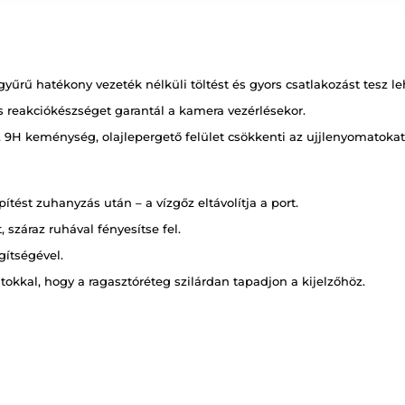
gyűrű hatékony vezeték nélküli töltést és gyors csatlakozást tesz 
es reakciókészséget garantál a kamera vezérlésekor.
9H keménység, olajlepergető felület csökkenti az ujjlenyomatokat
tést zuhanyzás után – a vízgőz eltávolítja a port.
, száraz ruhával fényesítse fel.
gítségével.
okkal, hogy a ragasztóréteg szilárdan tapadjon a kijelzőhöz.