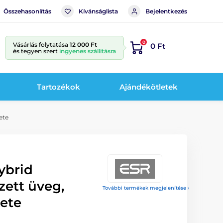
Összehasonlítás
Kívánságlista
Bejelentkezés
0
Vásárlás folytatása
12 000 Ft
0 Ft
és tegyen szert
ingyenes szállításra
Tartozékok
Ajándékötletek
ete
ybrid
zett üveg,
További termékek megjelenítése ›
kete