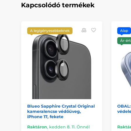
Kapcsolódó termékek
A legigényesebbeknek
Alap
Ár-ért
Blueo Sapphire Crystal Original
OBAL:
kameralencse védőüveg,
védele
iPhone 17, fekete
Raktáron
,
kedden 8. 11. Önnél
Raktá