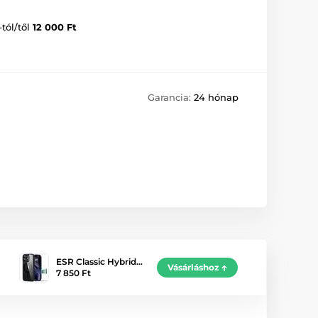
-tól/től
12 000 Ft
Garancia:
24 hónap
ESR Classic Hybrid…
Vásárláshoz
7 850 Ft