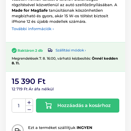
rögzítésével közvetlenül az autó szellőzőnyílásában. A
Made for MagSafe
tanúsításnak köszönhetően
megbízható és gyors, akár 15 W-os töltést biztosít
iPhone 12 és újabb modellek számára.
További információk ›
Szállítási módok ›
Raktáron 2 db
Megrendelések 7. 8. 16:00, várható kézbesítés:
Önnél kedden
8. 11.
15 390 Ft
12 719 Ft Ár áfa nélkül
Hozzáadás a kosárhoz
Ezt a terméket szállítjuk
INGYEN