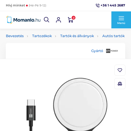
+36 1 445 2687
Hívj minket
(Hé-Pé 9-12)
0
Menü
Bevezetés
Tartozékok
Tartók és állványok
Autós tartók
Gyártó