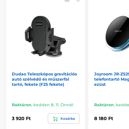
Dudao Teleszkópos gravitációs
Joyroom JR-ZS2
autó szélvédő és műszerfal
telefontartó Mag
tartó, fekete (F2S fekete)
ezüst
Raktáron
,
kedden 8. 11. Önnél
Raktáron
,
kedden
3 920 Ft
8 180 Ft
Kosárba