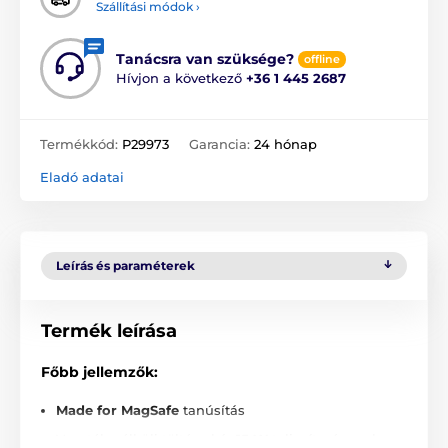
Szállítási módok ›
Tanácsra van szüksége?
offline
Hívjon a következő
+36 1 445 2687
Termékkód:
P29973
Garancia:
24 hónap
Eladó adatai
Leírás és paraméterek
Termék leírása
Főbb jellemzők:
Made for MagSafe
tanúsítás
Vezeték nélküli töltés akár
15 W
teljesítménnyel