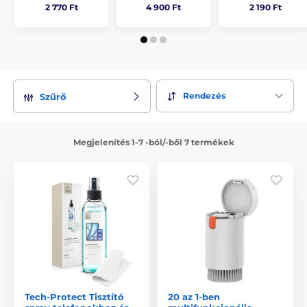
2 770 Ft
4 900 Ft
2 190 Ft
Rendezés
Szűrő
Megjelenítés 1-7 -ból/-ből 7 termékek
Tech-Protect Tisztító
20 az 1-ben