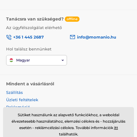
Tanácsra van szükséged?
offline
Az ügyfélszolgálat elérhető
+36 1 445 2687
info@momanio.hu
Hol találsz bennünket
Magyar
Mindent a vásárlásról
Szállítás
Üzleti feltételek
Reklamáció
Termék visszaküldése
Sütiket használunk az alapvető funkciókhoz, a weboldal
élvezetesebb használatához, elemzési célokra és - hozzájárulás
Termék cseréje
esetén - reklámcélzási célokra. További információk
itt
Cookies
találhatók.
Kapcsolat