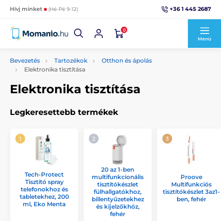
+36 1 445 2687
Hívj minket
(Hé-Pé 9-12)
0
Menü
Bevezetés
Tartozékok
Otthon és ápolás
Elektronika tisztítása
Elektronika tisztítása
Legkeresettebb termékek
20 az 1-ben
Tech-Protect
multifunkcionális
Proove
Tisztító spray
tisztítókészlet
Multifunkciós
telefonokhoz és
fülhallgatókhoz,
tisztítókészlet 3az1-
tabletekhez, 200
billentyűzetekhez
ben, fehér
ml, Eko Menta
és kijelzőkhöz,
fehér