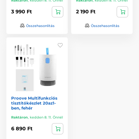
Raktáron
,
kedden 8. 11. Önnél
Raktáron
,
kedden 8. 11. Önnél
3 990 Ft
2 190 Ft
Összehasonlítás
Összehasonlítás
Proove Multifunkciós
tisztítókészlet 20az1-
ben, fehér
Raktáron
,
kedden 8. 11. Önnél
6 890 Ft