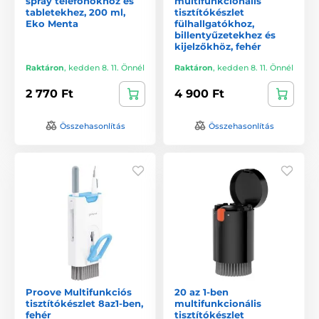
spray telefonokhoz és
multifunkcionális
tabletekhez, 200 ml,
tisztítókészlet
Eko Menta
fülhallgatókhoz,
billentyűzetekhez és
kijelzőkhöz, fehér
Raktáron
,
kedden 8. 11. Önnél
Raktáron
,
kedden 8. 11. Önnél
2 770 Ft
4 900 Ft
Összehasonlítás
Összehasonlítás
Proove Multifunkciós
20 az 1-ben
tisztítókészlet 8az1-ben,
multifunkcionális
fehér
tisztítókészlet