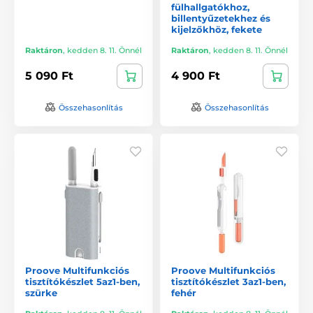
fülhallgatókhoz,
billentyűzetekhez és
kijelzőkhöz, fekete
Raktáron
,
kedden 8. 11. Önnél
Raktáron
,
kedden 8. 11. Önnél
5 090 Ft
4 900 Ft
Összehasonlítás
Összehasonlítás
Proove Multifunkciós
Proove Multifunkciós
tisztítókészlet 5az1-ben,
tisztítókészlet 3az1-ben,
szürke
fehér