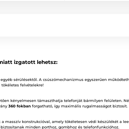
att izgatott lehetsz:
és egyéb sérülésektől. A csúszómechanizmus egyszerűen működtethet
tökéletes felvételekre!
ően kényelmesen támaszthatja telefonját bármilyen felületen. Nézz
lvány
360 fokban
forgatható, így maximális rugalmasságot biztosít.
t
a masszív konstrukcióval, amely tökéletesen védi készülékét a leesé
t biztosítanak minden porthoz, gombhoz és telefonfunkcióhoz.