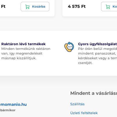
 Ft
4 575 Ft
Kosárba
Ko
Raktáron lévő termékek
Gyors ügyfélszolgálat
Minden termékünk raktáron
Pár órán belül megol
van, így megrendelését
mindent: panaszokat,
másnap kiszállítjuk.
kérdéseket vagy a te
cseréjét.
Mindent a vásárlás
@momanio.hu
Szállítás
j
bármikor
Üzleti feltételek