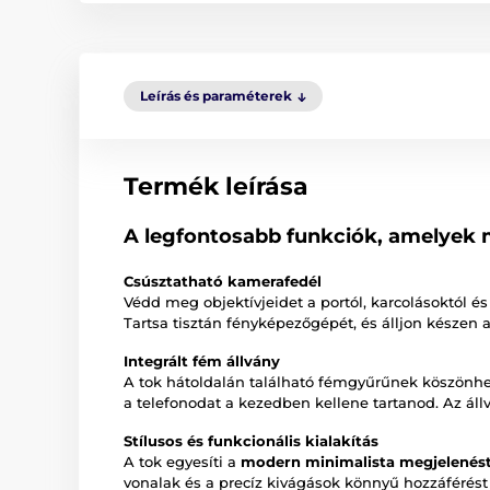
Leírás és paraméterek
Termék leírása
A legfontosabb funkciók, amelyek mi
Csúsztatható kamerafedél
Védd meg objektívjeidet a portól, karcolásoktól 
Tartsa tisztán fényképezőgépét, és álljon készen a 
Integrált fém állvány
A tok hátoldalán található fémgyűrűnek köszönhet
a telefonodat a kezedben kellene tartanod. Az ál
Stílusos és funkcionális kialakítás
A tok egyesíti a
modern minimalista megjelenés
vonalak és a precíz kivágások könnyű hozzáférés