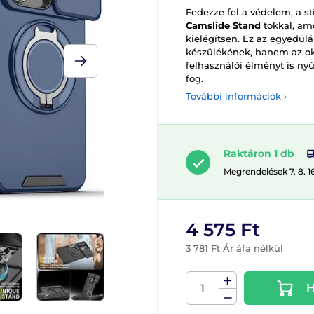
Fedezze fel a védelem, a st
Camslide Stand
tokkal, am
kielégítsen. Ez az egyedül
készülékének, hanem az ok
felhasználói élményt is ny
fog.
További információk ›
Raktáron 1 db
Megrendelések 7. 8. 1
4 575 Ft
3 781 Ft Ár áfa nélkül
H