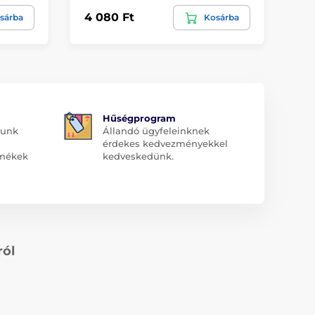
4 080 Ft
2 
sárba
Kosárba
Hűségprogram
dunk
Állandó ügyfeleinknek
érdekes kedvezményekkel
rmékek
kedveskedünk.
ról