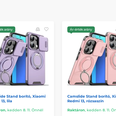
ék arány
Ár-érték arány
de Stand borító, Xiaomi
Camslide Stand borító, X
3, lila
Redmi 13, rózsaszín
ron
,
kedden 8. 11. Önnél
Raktáron
,
kedden 8. 11. Ö