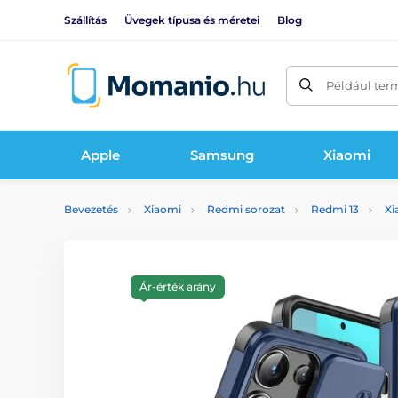
Szállítás
Üvegek típusa és méretei
Blog
Például ter
Apple
Samsung
Xiaomi
Bevezetés
Xiaomi
Redmi sorozat
Redmi 13
Xi
Ár-érték arány