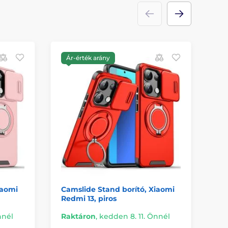
Ár-érték arány
Á
iaomi
Camslide Stand borító, Xiaomi
Ta
Redmi 13, piros
Re
nnél
Raktáron
,
kedden 8. 11. Önnél
Ra