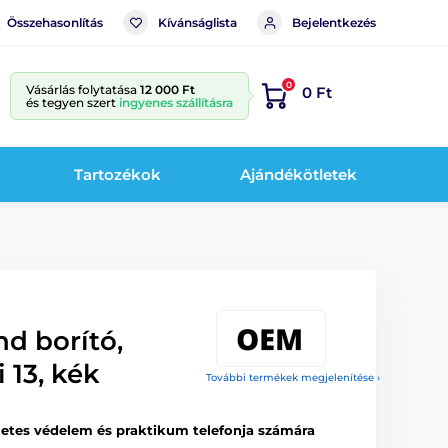
Összehasonlítás
Kívánságlista
Bejelentkezés
0
Vásárlás folytatása
12 000 Ft
0 Ft
és tegyen szert
ingyenes szállításra
Tartozékok
Ajándékötletek
d borító,
 13, kék
További termékek megjelenítése ›
letes védelem és praktikum telefonja számára