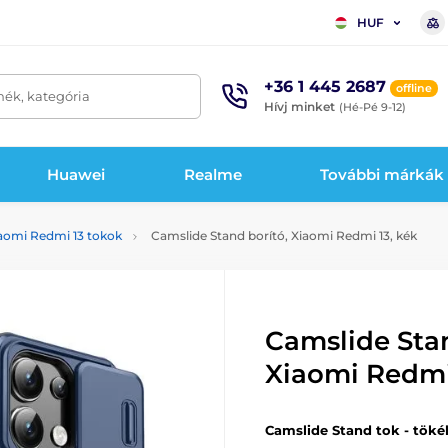
HUF
+36 1 445 2687
offline
mék, kategória
Hívj minket
(Hé-Pé 9-12)
Huawei
Realme
További márkák
aomi Redmi 13 tokok
Camslide Stand borító, Xiaomi Redmi 13, kék
Camslide Stan
Xiaomi Redmi
Camslide Stand tok - töké