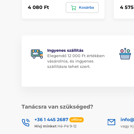
4 080 Ft
4 575
Kosárba
Ingyenes szállítás
Elegendő 12 000 Ft értékben
vásárolnia, és ingyenes
szállításra tehet szert.
Tanácsra van szükséged?
+36 1 445 2687
info
offline
Hívj minket
Hé-Pé 9-12
vagy ír