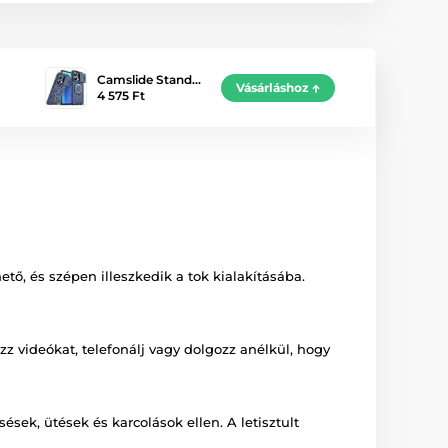
Camslide Stand…
Vásárláshoz
4 575 Ft
ő, és szépen illeszkedik a tok kialakításába.
 videókat, telefonálj vagy dolgozz anélkül, hogy
sek, ütések és karcolások ellen. A letisztult