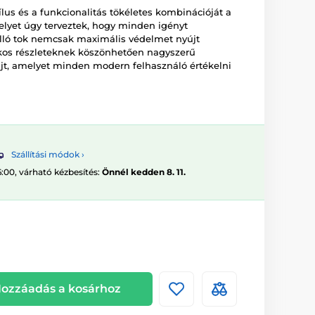
ílus és a funkcionalitás tökéletes kombinációját a
elyet úgy terveztek, hogy minden igényt
álló tok nemcsak maximális védelmet nyújt
os részleteknek köszönhetően nagyszerű
újt, amelyet minden modern felhasználó értékelni
Szállítási módok ›
6:00, várható kézbesítés:
Önnél kedden 8. 11.
ozzáadás a kosárhoz