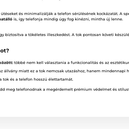
ütéseket és minimalizálják a telefon sérülésének kockázatát. A spe
atálló
is, így telefonja mindig úgy fog kinézni, mintha új lenne.
gy biztosítva a tökéletes illeszkedést. A tok pontosan követi készülé
kot?
között:
többé nem kell választania a funkcionalitás és az esztétikum
z állvány miatt ez a tok nemcsak utazáshoz, hanem mindennapi has
 a tok és a telefon hosszú élettartamát.
 add meg telefonodnak a megérdemelt prémium védelmet és stílus