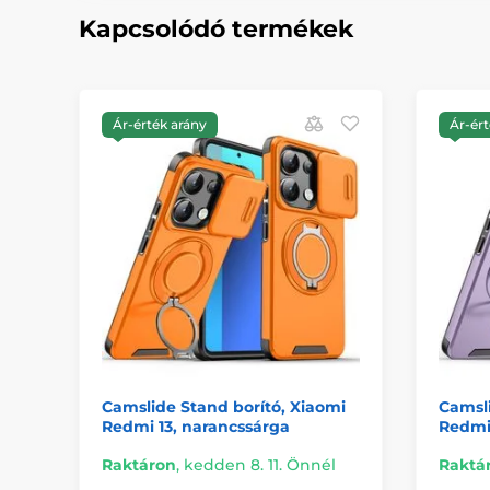
Kapcsolódó termékek
Ár-érték arány
Ár-ért
Camslide Stand borító, Xiaomi
Camsli
Redmi 13, narancssárga
Redmi 1
Raktáron
,
kedden 8. 11. Önnél
Raktá