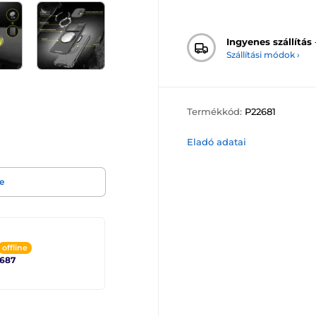
Ingyenes szállítás
Szállítási módok ›
Termékkód:
P22681
Eladó adatai
e
offline
2687