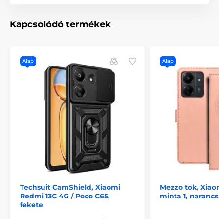
alacsony áron
Kapcsolódó termékek
Alap
Alap
Techsuit CamShield, Xiaomi
Mezzo tok, Xiao
Redmi 13C 4G / Poco C65,
minta 1, narancs
fekete