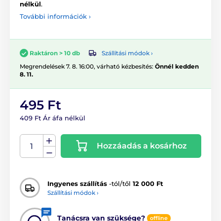
nélkül
.
További információk ›
Szállítási módok ›
Raktáron > 10 db
Megrendelések 7. 8. 16:00, várható kézbesítés:
Önnél kedden
8. 11.
495 Ft
409 Ft Ár áfa nélkül
Hozzáadás a kosárhoz
Ingyenes szállítás
-tól/től
12 000 Ft
Szállítási módok ›
Tanácsra van szüksége?
offline