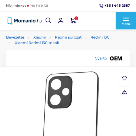
+36 1 445 2687
Hívj minket
(Hé-Pé 9-12)
0
Menü
Bevezetés
Xiaomi
Redmi sorozat
Redmi 13C
Xiaomi Redmi 13C tokok
Gyártó