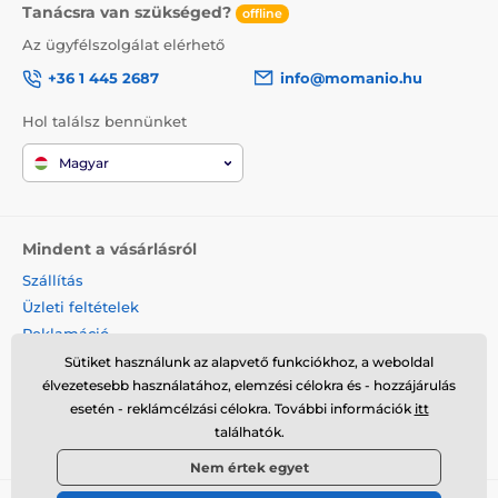
Tanácsra van szükséged?
offline
Az ügyfélszolgálat elérhető
+36 1 445 2687
info@momanio.hu
Hol találsz bennünket
Magyar
Mindent a vásárlásról
Szállítás
Üzleti feltételek
Reklamáció
Termék visszaküldése
Sütiket használunk az alapvető funkciókhoz, a weboldal
élvezetesebb használatához, elemzési célokra és - hozzájárulás
Termék cseréje
esetén - reklámcélzási célokra. További információk
itt
Cookies
találhatók.
Kapcsolat
Nem értek egyet