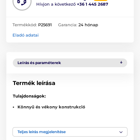
Hívjon a következő
+36 1 445 2687
Termékkód:
P25691
Garancia:
24 hónap
Eladó adatai
Leírás és paraméterek
Termék leírása
Tulajdonságok:
Könnyű és vékony konstrukció
Alapvető védelem a karcolódás ellen
Stílusosan tiszta fehér kivitel
Teljes leírás megjelenítése
Kiváló választás igénytelen felhasználóknak