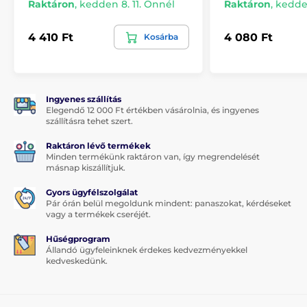
Raktáron
,
kedden 8. 11. Önnél
Raktáron
,
kedden
4 410 Ft
4 080 Ft
Kosárba
Ingyenes szállítás
Elegendő 12 000 Ft értékben vásárolnia, és ingyenes
szállításra tehet szert.
Raktáron lévő termékek
Minden termékünk raktáron van, így megrendelését
másnap kiszállítjuk.
Gyors ügyfélszolgálat
Pár órán belül megoldunk mindent: panaszokat, kérdéseket
vagy a termékek cseréjét.
Hűségprogram
Állandó ügyfeleinknek érdekes kedvezményekkel
kedveskedünk.