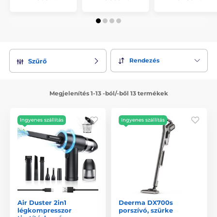
Rendezés
Szűrő
Megjelenítés 1-13 -ból/-ből 13 termékek
Ingyenes szállítás
Ingyenes szállítás
Air Duster 2in1
Deerma DX700s
légkompresszor
porszívó, szürke