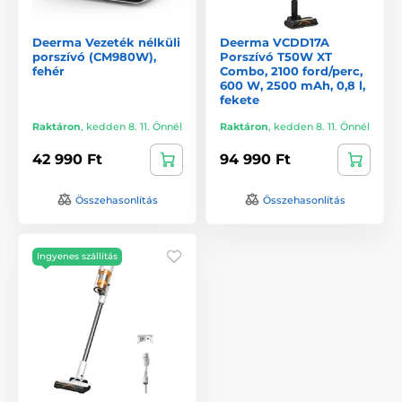
Deerma Vezeték nélküli
Deerma VCDD17A
porszívó (CM980W),
Porszívó T50W XT
fehér
Combo, 2100 ford/perc,
600 W, 2500 mAh, 0,8 l,
fekete
Raktáron
,
kedden 8. 11. Önnél
Raktáron
,
kedden 8. 11. Önnél
42 990 Ft
94 990 Ft
Összehasonlítás
Összehasonlítás
Ingyenes szállítás