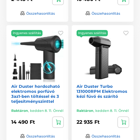
Összehasonlítás
Összehasonlítás
Ingyenes szállítás
Ingyenes szállítás
Air Duster hordozható
Air Duster Turbo
elektromos porfúvó
131000RPM Elektromos
3az1-ben töltéssel és 3
kézi fúvó és szárító
teljesítményszinttel
Raktáron
,
kedden 8. 11. Önnél
Raktáron
,
kedden 8. 11. Önnél
14 490 Ft
22 935 Ft
Összehasonlítás
Összehasonlítás