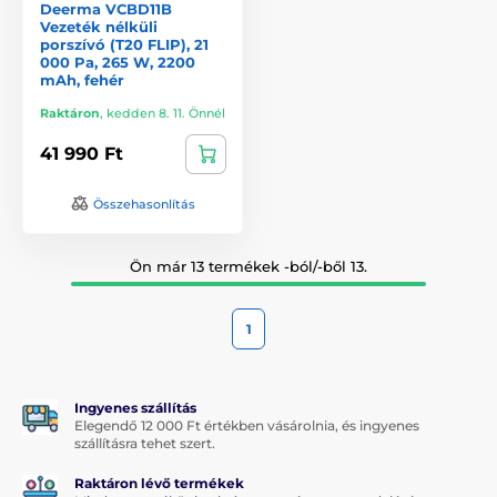
Deerma VCBD11B
Vezeték nélküli
porszívó (T20 FLIP), 21
000 Pa, 265 W, 2200
mAh, fehér
Raktáron
,
kedden 8. 11. Önnél
41 990 Ft
Összehasonlítás
Ön már 13 termékek -ból/-ből 13.
1
Ingyenes szállítás
Elegendő 12 000 Ft értékben vásárolnia, és ingyenes
szállításra tehet szert.
Raktáron lévő termékek