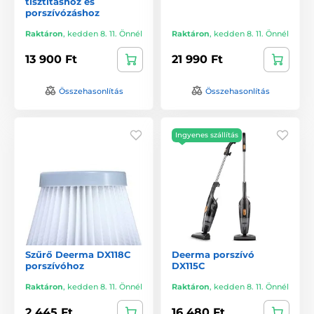
tisztításhoz és
porszívózáshoz
Raktáron
,
kedden 8. 11. Önnél
Raktáron
,
kedden 8. 11. Önnél
13 900 Ft
21 990 Ft
Összehasonlítás
Összehasonlítás
Ingyenes szállítás
Szűrő Deerma DX118C
Deerma porszívó
porszívóhoz
DX115C
Raktáron
,
kedden 8. 11. Önnél
Raktáron
,
kedden 8. 11. Önnél
2 445 Ft
16 480 Ft