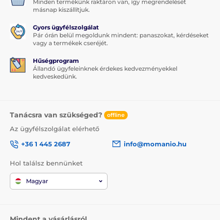
Minden termékünk raktáron van, így megrendelését
másnap kiszállítjuk.
Gyors ügyfélszolgálat
Pár órán belül megoldunk mindent: panaszokat, kérdéseket
vagy a termékek cseréjét.
Hűségprogram
Állandó ügyfeleinknek érdekes kedvezményekkel
kedveskedünk.
Tanácsra van szükséged?
offline
Az ügyfélszolgálat elérhető
+36 1 445 2687
info@momanio.hu
Hol találsz bennünket
Magyar
Mindent a vásárlásról