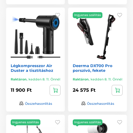
Ingyenes szállítás
Légkompresszor Air
Deerma DX700 Pro
Duster a tisztításhoz
porszívó, fekete
Raktáron
,
kedden 8. 11. Önnél
Raktáron
,
kedden 8. 11. Önnél
11 900 Ft
24 575 Ft
Összehasonlítás
Összehasonlítás
Ingyenes szállítás
Ingyenes szállítás