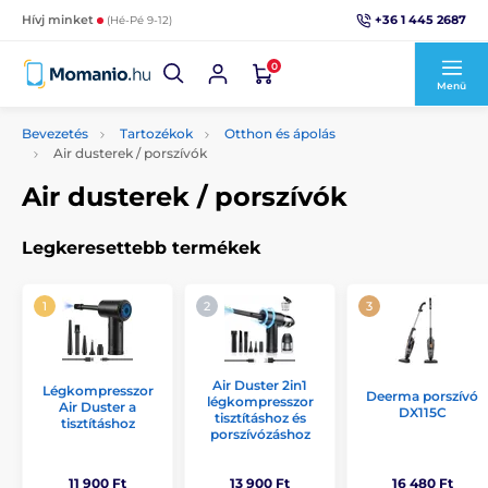
+36 1 445 2687
Hívj minket
(Hé-Pé 9-12)
0
Menü
Bevezetés
Tartozékok
Otthon és ápolás
Air dusterek / porszívók
Air dusterek / porszívók
Legkeresettebb termékek
Air Duster 2in1
Légkompresszor
Deerma porszívó
légkompresszor
Air Duster a
DX115C
tisztításhoz és
tisztításhoz
porszívózáshoz
11 900 Ft
13 900 Ft
16 480 Ft