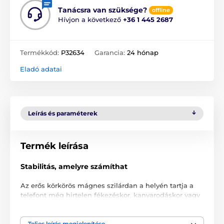
Tanácsra van szüksége?
offline
Hívjon a következő
+36 1 445 2687
Termékkód:
P32634
Garancia:
24 hónap
Eladó adatai
Leírás és paraméterek
Termék leírása
Stabilitás, amelyre számíthat
Az erős körkörös mágnes szilárdan a helyén tartja a
telefont még hirtelen fékezéskor, kanyarodáskor vagy
egyenetlen úton való haladáskor is. Minimalizálja a
rezgéseket és megakadályozza a készülék nem kívánt
lecsúszását.
Teljes leírás megjelenítése