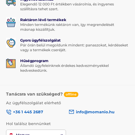
Elegendő 12 000 Ft értékben vásárolnia, és ingyenes
szállításra tehet szert.
Raktáron lévő termékek
Minden termékünk raktáron van, így megrendelését
másnap kiszállítjuk.
Gyors ügyfélszolgálat
Pár órán belül megoldunk mindent: panaszokat, kérdéseket
vagy a termékek cseréjét.
Hűségprogram
Állandó ügyfeleinknek érdekes kedvezményekkel
kedveskedünk.
Tanácsra van szükséged?
offline
Az ügyfélszolgálat elérhető
+36 1 445 2687
info@momanio.hu
Hol találsz bennünket
Magyar