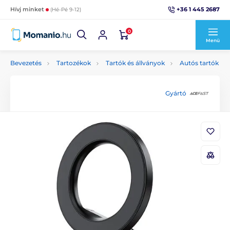
+36 1 445 2687
Hívj minket
(Hé-Pé 9-12)
0
Menü
Bevezetés
Tartozékok
Tartók és állványok
Autós tartók
Gyártó