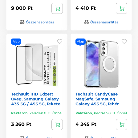
9 000 Ft
4 410 Ft
Összehasonlítás
Összehasonlítás
Alap
Alap
Techsuit 111D Edzett
Techsuit CandyCase
üveg, Samsung Galaxy
MagSafe, Samsung
A35 5G / A55 5G, fekete
Galaxy A55 5G, fehér
Raktáron
,
kedden 8. 11. Önnél
Raktáron
,
kedden 8. 11. Önnél
3 260 Ft
4 245 Ft