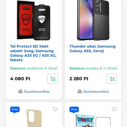
Tel Protect 6D Matt
Thunder obal, Samsung
edzett üveg, Samsung
Galaxy A55, černý
Galaxy A35 5G / A55 5G,
fekete
Raktáron
,
kedden 8. 11. Önnél
Raktáron
,
kedden 8. 11. Önnél
4 080 Ft
2 280 Ft
Összehasonlítás
Összehasonlítás
Alap
Alap