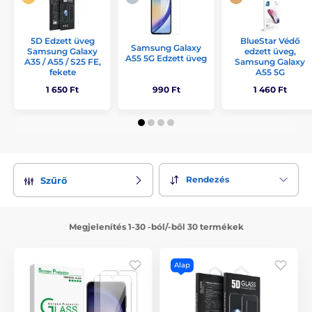
5D Edzett üveg
BlueStar Védő
Samsung Galaxy
Samsung Galaxy
edzett üveg,
A55 5G Edzett üveg
A35 / A55 / S25 FE,
Samsung Galaxy
fekete
A55 5G
1 650 Ft
990 Ft
1 460 Ft
Rendezés
Szűrő
Megjelenítés 1-30 -ból/-ből 30 termékek
Alap