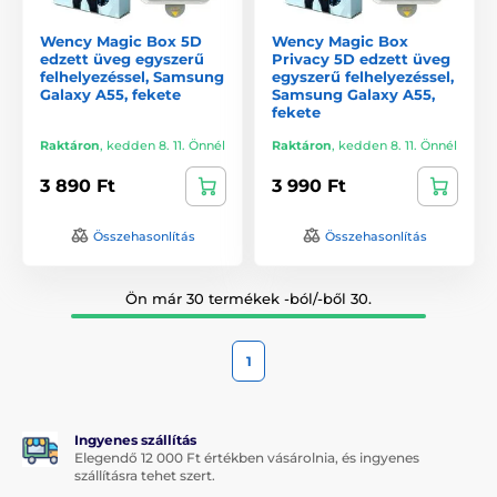
Wency Magic Box 5D
Wency Magic Box
edzett üveg egyszerű
Privacy 5D edzett üveg
felhelyezéssel, Samsung
egyszerű felhelyezéssel,
Galaxy A55, fekete
Samsung Galaxy A55,
fekete
Raktáron
,
kedden 8. 11. Önnél
Raktáron
,
kedden 8. 11. Önnél
3 890 Ft
3 990 Ft
Összehasonlítás
Összehasonlítás
Ön már 30 termékek -ból/-ből 30.
1
Ingyenes szállítás
Elegendő 12 000 Ft értékben vásárolnia, és ingyenes
szállításra tehet szert.