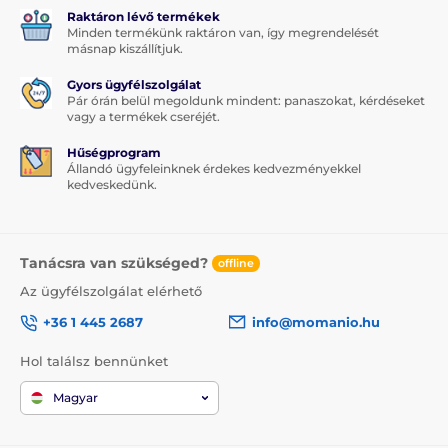
Raktáron lévő termékek
Minden termékünk raktáron van, így megrendelését
másnap kiszállítjuk.
Gyors ügyfélszolgálat
Pár órán belül megoldunk mindent: panaszokat, kérdéseket
vagy a termékek cseréjét.
Hűségprogram
Állandó ügyfeleinknek érdekes kedvezményekkel
kedveskedünk.
Tanácsra van szükséged?
offline
Az ügyfélszolgálat elérhető
+36 1 445 2687
info@momanio.hu
Hol találsz bennünket
Magyar