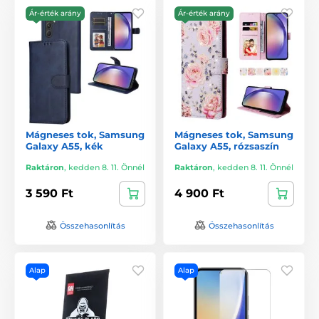
Ár-érték arány
Ár-érték arány
Mágneses tok, Samsung
Mágneses tok, Samsung
Galaxy A55, kék
Galaxy A55, rózsaszín
Raktáron
,
kedden 8. 11. Önnél
Raktáron
,
kedden 8. 11. Önnél
3 590 Ft
4 900 Ft
Összehasonlítás
Összehasonlítás
Alap
Alap