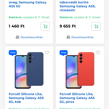
üveg, Samsung Galaxy
táborvédő borító
A55 5G
Samsung Galaxy A55,
rózsaszín
Raktáron
,
kedden 8. 11. Önnél
Raktáron
,
kedden 8. 11. Önnél
1 460 Ft
9 655 Ft
Összehasonlítás
Összehasonlítás
Alap
Alap
Forcell Silicone Lite,
Forcell Silicone Lite,
Samsung Galaxy A55
Samsung Galaxy A55
5G, kék
5G, piros
Raktáron
,
kedden 8. 11. Önnél
Raktáron
,
kedden 8. 11. Önnél