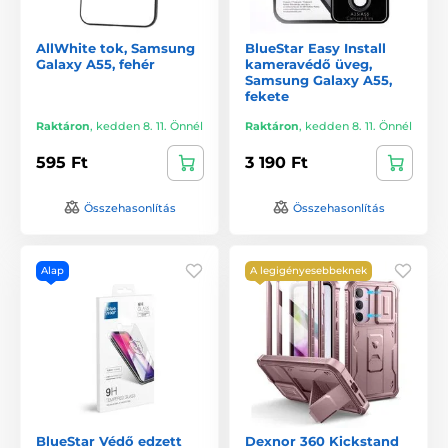
AllWhite tok, Samsung
BlueStar Easy Install
Galaxy A55, fehér
kameravédő üveg,
Samsung Galaxy A55,
fekete
Raktáron
,
kedden 8. 11. Önnél
Raktáron
,
kedden 8. 11. Önnél
595 Ft
3 190 Ft
Összehasonlítás
Összehasonlítás
Alap
A legigényesebbeknek
BlueStar Védő edzett
Dexnor 360 Kickstand