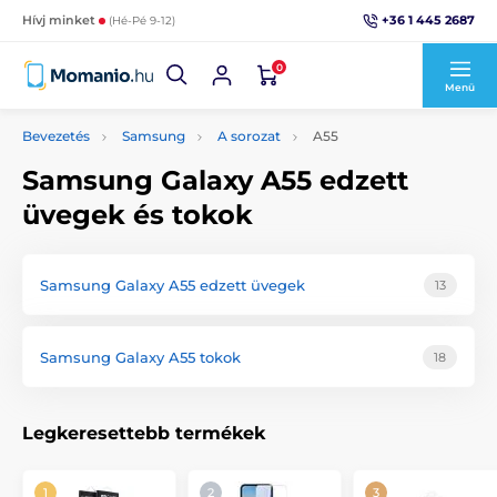
+36 1 445 2687
Hívj minket
(Hé-Pé 9-12)
0
Menü
Bevezetés
Samsung
A sorozat
A55
Samsung Galaxy A55 edzett
üvegek és tokok
Samsung Galaxy A55 edzett üvegek
13
Samsung Galaxy A55 tokok
18
Legkeresettebb termékek