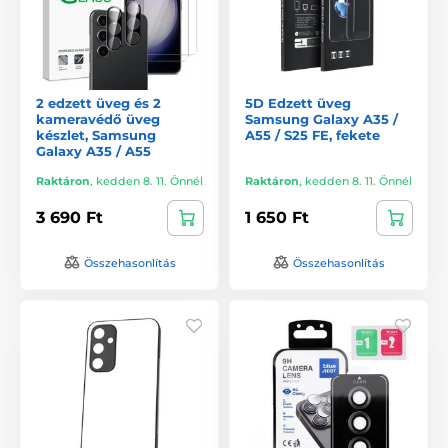
2 edzett üveg és 2
5D Edzett üveg
kameravédő üveg
Samsung Galaxy A35 /
készlet, Samsung
A55 / S25 FE, fekete
Galaxy A35 / A55
Raktáron
,
kedden 8. 11. Önnél
Raktáron
,
kedden 8. 11. Önnél
3 690 Ft
1 650 Ft
Összehasonlítás
Összehasonlítás