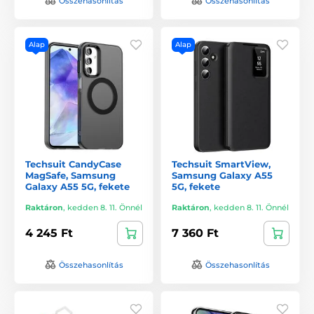
Összehasonlítás
Összehasonlítás
Alap
Alap
Techsuit CandyCase
Techsuit SmartView,
MagSafe, Samsung
Samsung Galaxy A55
Galaxy A55 5G, fekete
5G, fekete
Raktáron
,
kedden 8. 11. Önnél
Raktáron
,
kedden 8. 11. Önnél
4 245 Ft
7 360 Ft
Összehasonlítás
Összehasonlítás