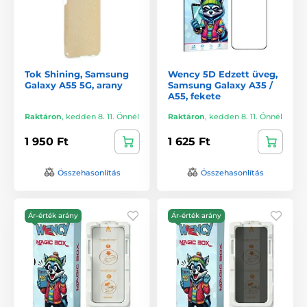
Tok Shining, Samsung
Wency 5D Edzett üveg,
Galaxy A55 5G, arany
Samsung Galaxy A35 /
A55, fekete
Raktáron
,
kedden 8. 11. Önnél
Raktáron
,
kedden 8. 11. Önnél
1 950 Ft
1 625 Ft
Összehasonlítás
Összehasonlítás
Ár-érték arány
Ár-érték arány