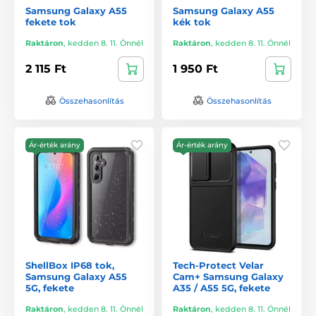
Samsung Galaxy A55
Samsung Galaxy A55
fekete tok
kék tok
Raktáron
,
kedden 8. 11. Önnél
Raktáron
,
kedden 8. 11. Önnél
2 115 Ft
1 950 Ft
Összehasonlítás
Összehasonlítás
Ár-érték arány
Ár-érték arány
ShellBox IP68 tok,
Tech-Protect Velar
Samsung Galaxy A55
Cam+ Samsung Galaxy
5G, fekete
A35 / A55 5G, fekete
Raktáron
,
kedden 8. 11. Önnél
Raktáron
,
kedden 8. 11. Önnél