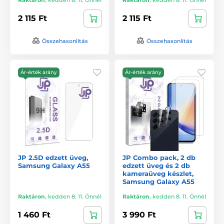
2 115 Ft
2 115 Ft
Összehasonlítás
Összehasonlítás
Ár-érték arány
Ár-érték arány
JP 2.5D edzett üveg,
JP Combo pack, 2 db
Samsung Galaxy A55
edzett üveg és 2 db
kameraüveg készlet,
Samsung Galaxy A55
Raktáron
,
kedden 8. 11. Önnél
Raktáron
,
kedden 8. 11. Önnél
1 460 Ft
3 990 Ft