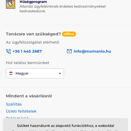
Hűségprogram
Állandó ügyfeleinknek érdekes kedvezményekkel
kedveskedünk.
Tanácsra van szükséged?
offline
Az ügyfélszolgálat elérhető
+36 1 445 2687
info@momanio.hu
Hol találsz bennünket
Magyar
Mindent a vásárlásról
Szállítás
Üzleti feltételek
Reklamáció
Termék visszaküldése
Sütiket használunk az alapvető funkciókhoz, a weboldal