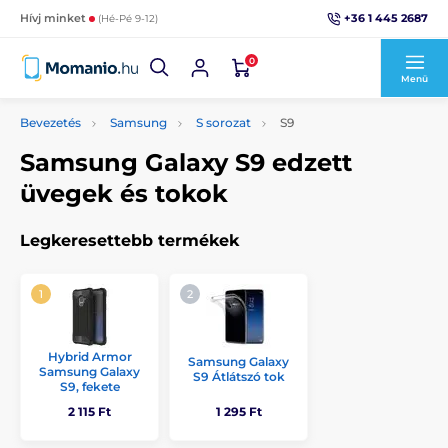
+36 1 445 2687
Hívj minket
(Hé-Pé 9-12)
0
Menü
Bevezetés
Samsung
S sorozat
S9
Samsung Galaxy S9 edzett
üvegek és tokok
Legkeresettebb termékek
Hybrid Armor
Samsung Galaxy
Samsung Galaxy
S9 Átlátszó tok
S9, fekete
2 115 Ft
1 295 Ft