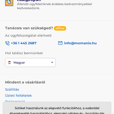
Állandó ügyfeleinknek érdekes kedvezményekkel
kedveskedünk.
Tanácsra van szükséged?
offline
Az ügyfélszolgálat elérhető
+36 1 445 2687
info@momanio.hu
Hol találsz bennünket
Magyar
Mindent a vásárlásról
Szállítás
Üzleti feltételek
Reklamáció
Termék visszaküldése
Sütiket használunk az alapvető funkciókhoz, a weboldal
élvezetesebb használatához, elemzési célokra és - hozzájárulás
Termék cseréje