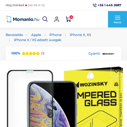
+36 1 445 2687
Hívj minket
(Hé-Pé 9-12)
0
Menü
Bevezetés
Apple
iPhone
iPhone X, XS
iPhone X / XS edzett üvegek
100%
(1)
Gyártó