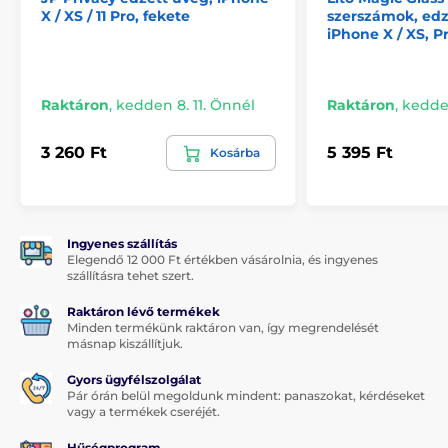
X / XS / 11 Pro, fekete
szerszámok, edz
üveg
teljes felülete
ragasztóval bevont, ami
tökéletes
iPhone X / XS, P
tapadást biztosít az edzett üveg teljes felületén
. Ez
azt jelenti, hogy a védőüveg szélei nem hámlanak le
vagy nem válnak le.
Raktáron
,
kedden 8. 11. Önnél
Raktáron
,
kedden
A csomag tartalma:
1x edzett védőüveg
3 260 Ft
5 395 Ft
Kosárba
1x száraz törlőkendő
1x nedves törlőkendő
1 x poreltávolító
Ingyenes szállítás
Elegendő 12 000 Ft értékben vásárolnia, és ingyenes
szállításra tehet szert.
A termék a következő kategóriákba sorolt
Raktáron lévő termékek
Minden termékünk raktáron van, így megrendelését
iPhone 11 Pro edzett üvegek
másnap kiszállítjuk.
iPhone X / XS edzett üvegek
Gyors ügyfélszolgálat
Pár órán belül megoldunk mindent: panaszokat, kérdéseket
vagy a termékek cseréjét.
Hűségprogram