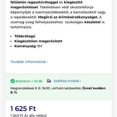
felületén ragasztóréteggel
és
kiegészítő
megerősítéssel
. Tökéletesen védi okostelefonja
képernyőjét a szennyeződésektől, a karcolásoktól vagy
a repedésektől.
Megőrzi az érintésérzékenységet.
A
csomag üveg felhelyezéséhez szükséges
készletet
is
tartalmazza.
Többrétegű
Kiegészítően megerősített
Keménység:
9H
További információk ›
Szállítási módok ›
Raktáron > 10 db
Megrendelések 9. 8. 16:00, várható kézbesítés:
Önnél kedden
8. 11.
1 625 Ft
1 343 Ft Ár áfa nélkül