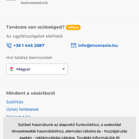
kedveskedünk.
Tanácsra van szükséged?
offline
Az ügyfélszolgálat elérhető
+36 1 445 2687
info@momanio.hu
Hol találsz bennünket
Magyar
Mindent a vásárlásról
Szállítás
Üzleti feltételek
Reklamáció
Termék visszaküldése
Sütiket használunk az alapvető funkciókhoz, a weboldal
élvezetesebb használatához, elemzési célokra és - hozzájárulás
Termék cseréje
esetén - reklámcélzási célokra. További információk
itt
Cookies