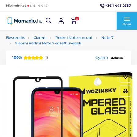
+36 1 445 2687
Hívj minket
(Hé-Pé 9-12)
0
Menü
Bevezetés
Xiaomi
Redmi Note sorozat
Note 7
Xiaomi Redmi Note 7 edzett üvegek
100%
(1)
Gyártó