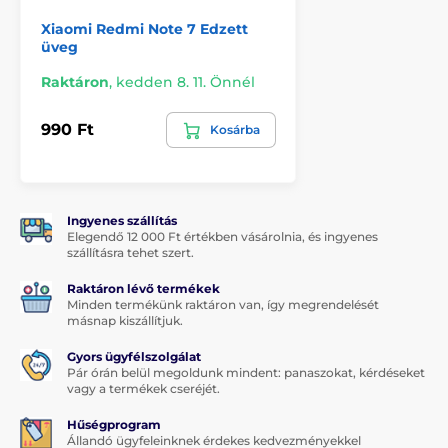
Tökéletes tapadás
Xiaomi Redmi Note 7 Edzett
üveg
Eltérően néhány más edzett üvegtől, a Xiaomi Redmi
Note 7-hez készült 5D edzett üveg
egész felülete
Raktáron
,
kedden 8. 11. Önnél
ragasztóval van bevonva, amely biztosítja a
tökéletes
tapadást az edzett üveg teljes felületén
. Ez azt
jelenti, hogy a védőüveg szélei nem hámlanak le vagy
990 Ft
Kosárba
nem válnak le.
A csomag tartalma:
1x edzett védőüveg
Ingyenes szállítás
Elegendő 12 000 Ft értékben vásárolnia, és ingyenes
1x száraz törlőkendő
szállításra tehet szert.
1x nedves törlőkendő
Raktáron lévő termékek
1 x poreltávolító
Minden termékünk raktáron van, így megrendelését
másnap kiszállítjuk.
Gyors ügyfélszolgálat
Pár órán belül megoldunk mindent: panaszokat, kérdéseket
vagy a termékek cseréjét.
Hűségprogram
Állandó ügyfeleinknek érdekes kedvezményekkel