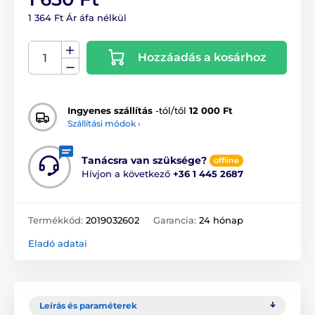
1 364 Ft Ár áfa nélkül
Hozzáadás a kosárhoz
Ingyenes szállítás
-tól/től
12 000 Ft
Szállítási módok ›
Tanácsra van szüksége?
offline
Hívjon a következő
+36 1 445 2687
Termékkód:
2019032602
Garancia:
24 hónap
Eladó adatai
Leírás és paraméterek