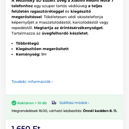
A Wozinsky 5D Edzett üveg a Xiaomi Redmi Note 7
telefonhoz
egy szuper tartós védőüveg
a teljes
felületén ragasztóréteggel
és
kiegészítő
megerősítéssel
. Tökéletesen védi okostelefonja
képernyőjét a maszatolódástól, karcolódástól vagy
repedéstől.
Megtartja az érintésérzékenységet
.
Tartalmazza az
üvegfelhordó készletet
.
Többrétegű
Kiegészítően megerősített
Keménység:
9H
További információk ›
Szállítási módok ›
Raktáron > 10 db
Megrendelések 16:00, várható kézbesítés:
Önnél kedden 8. 11.
1 650 Ft