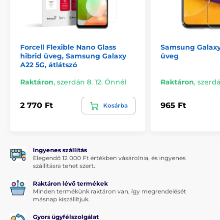
Ez az 5D edzett üveg a Samsung Galaxy A22 5G
készülékhez speciális oleofób réteggel van bevonva,
amely
visszautasítja a zsírt
. Az okostelefon kijelzője
ujjlenyomat- és szennyeződésmentes
lesz, amelyek
Forcell Flexible Nano Glass
Samsung Galaxy
általában megtapadnak rajta.
hibrid üveg, Samsung Galaxy
üveg
Az alkalmazást bárki használhatja
A22 5G, átlátszó
Raktáron
,
szerdán 8. 12. Önnél
Raktáron
,
szerdá
Egy másik nagy előnye ennek az 5D edzett üvegnek
az
nagyon egyszerű alkalmazás
. Az
alkalmazási
készletnek
köszönhetően az okostelefon képernyőjére
2 770 Ft
965 Ft
Kosárba
való rögzítése gyerekjáték lesz.
Tökéletes tapadás
Eltérően néhány más edzett üveggel, az 5D edzett
Ingyenes szállítás
üveg
teljes felülete
ragasztóval
van bevonva, ami
Elegendő 12 000 Ft értékben vásárolnia, és ingyenes
garantálja a
szállításra tehet szert.
tökéletes tapadást az edzett üveg teljes
felületén
. Ez azt jelenti, hogy a védőüveg szélei nem
Raktáron lévő termékek
válnak le vagy nem válnak le.
Minden termékünk raktáron van, így megrendelését
másnap kiszállítjuk.
A csomag tartalma:
Gyors ügyfélszolgálat