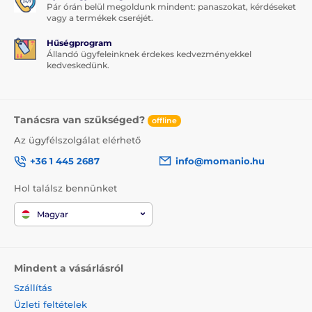
1x edzett védőüveg
Pár órán belül megoldunk mindent: panaszokat, kérdéseket
vagy a termékek cseréjét.
1x száraz törlőkendő
1x nedves törlőkendő
Hűségprogram
Állandó ügyfeleinknek érdekes kedvezményekkel
1 x poreltávolító
kedveskedünk.
Tanácsra van szükséged?
offline
Az ügyfélszolgálat elérhető
+36 1 445 2687
info@momanio.hu
Hol találsz bennünket
Magyar
Mindent a vásárlásról
Szállítás
Üzleti feltételek