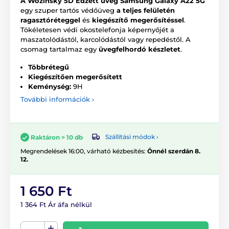
A Wozinsky 5D Edzett üveg Samsung Galaxy A22 5G
egy szuper tartós védőüveg
a teljes felületén
ragasztóréteggel
és
kiegészítő megerősítéssel
.
Tökéletesen védi okostelefonja képernyőjét a
maszatolódástól, karcolódástól vagy repedéstől. A
csomag tartalmaz egy
üvegfelhordó készletet
.
Többrétegű
Kiegészítően megerősített
Keménység:
9H
További információk ›
Szállítási módok ›
Raktáron > 10 db
Megrendelések 16:00, várható kézbesítés:
Önnél szerdán 8.
12.
1 650 Ft
1 364 Ft Ár áfa nélkül