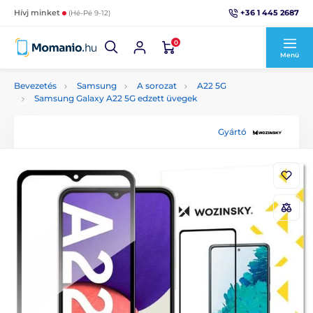
+36 1 445 2687
Hívj minket
(Hé-Pé 9-12)
0
Menü
Bevezetés
Samsung
A sorozat
A22 5G
Samsung Galaxy A22 5G edzett üvegek
Gyártó