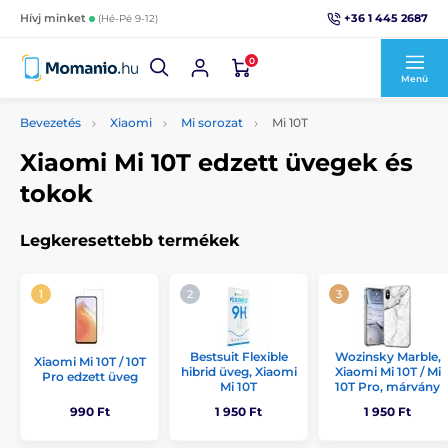
+36 1 445 2687
Hívj minket
(Hé-Pé 9-12)
0
Menü
Bevezetés
Xiaomi
Mi sorozat
Mi 10T
Xiaomi Mi 10T edzett üvegek és
tokok
Legkeresettebb termékek
Bestsuit Flexible
Wozinsky Marble,
Xiaomi Mi 10T / 10T
hibrid üveg, Xiaomi
Xiaomi Mi 10T / Mi
Pro edzett üveg
Mi 10T
10T Pro, márvány
990 Ft
1 950 Ft
1 950 Ft