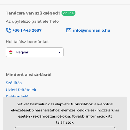
Tanácsra van szükséged?
online
Az ügyfélszolgálat elérhető
+36 1 445 2687
info@momanio.hu
Hol találsz bennünket
Magyar
Mindent a vásárlásról
Szállítás
Üzleti feltételek
Reklamáció
Termék visszaküldése
Sütiket használunk az alapvető funkciókhoz, a weboldal
élvezetesebb használatához, elemzési célokra és - hozzájárulás
Termék cseréje
esetén - reklámcélzási célokra. További információk
itt
Cookies
találhatók.
Kapcsolat