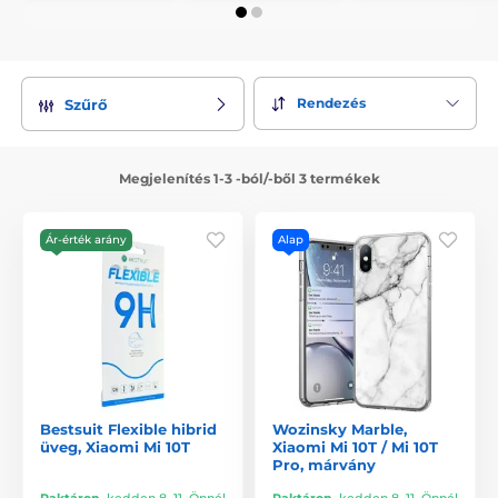
Rendezés
Szűrő
Megjelenítés 1-3 -ból/-ből 3 termékek
Ár-érték arány
Alap
Bestsuit Flexible hibrid
Wozinsky Marble,
üveg, Xiaomi Mi 10T
Xiaomi Mi 10T / Mi 10T
Pro, márvány
Raktáron
,
kedden 8. 11. Önnél
Raktáron
,
kedden 8. 11. Önnél