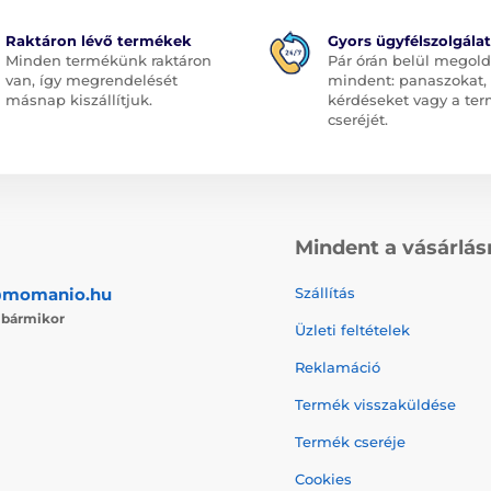
Raktáron lévő termékek
Gyors ügyfélszolgálat
Minden termékünk raktáron
Pár órán belül megol
van, így megrendelését
mindent: panaszokat,
másnap kiszállítjuk.
kérdéseket vagy a te
cseréjét.
Mindent a vásárlás
@momanio.hu
Szállítás
j
bármikor
Üzleti feltételek
Reklamáció
Termék visszaküldése
Termék cseréje
Cookies