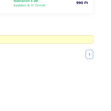
Raktáron 5 db
990 Ft
kedden 8. 11. Önnél
1