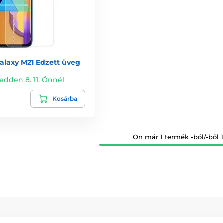
laxy M21 Edzett üveg
edden 8. 11. Önnél
Kosárba
Ön már 1 termék -ból/-ből 1