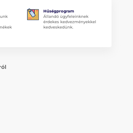
Hűségprogram
dunk
Állandó ügyfeleinknek
érdekes kedvezményekkel
rmékek
kedveskedünk.
ról