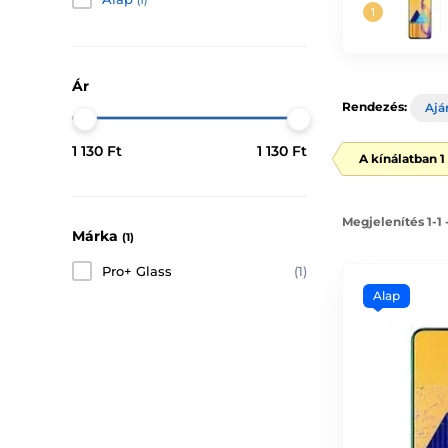
(1)
Ár
Rendezés:
Ajá
1 130 Ft
1 130 Ft
A kínálatban 
Megjelenítés 1-1
Márka
(1)
Pro+ Glass
(1)
Alap