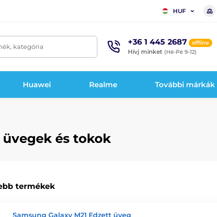
HUF
+36 1 445 2687
offline
mék, kategória
Hívj minket
(Hé-Pé 9-12)
Huawei
Realme
További márkák
 üvegek és tokok
ebb termékek
Samsung Galaxy M21 Edzett üveg