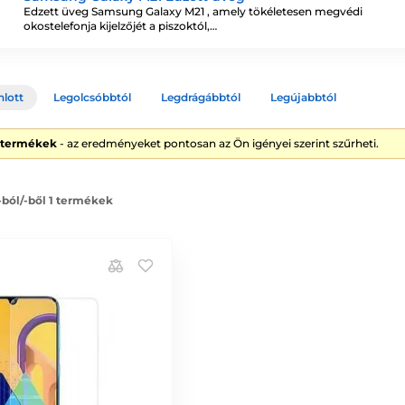
Edzett üveg Samsung Galaxy M21 , amely tökéletesen megvédi
okostelefonja kijelzőjét a piszoktól,…
nlott
Legolcsóbbtól
Legdrágábbtól
Legújabbtól
1 termékek
- az eredményeket pontosan az Ön igényei szerint szűrheti.
 -ból/-ből 1 termékek