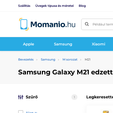
Szállítás
Üvegek típusa és méretei
Blog
Például ter
Apple
Samsung
Xiaomi
Bevezetés
Samsung
M sorozat
M21
Samsung Galaxy M21 edzett
Szűrő
Legkeresett
1
Alap