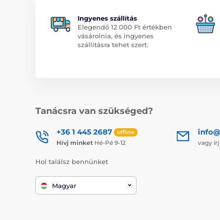
Ingyenes szállítás
Elegendő 12 000 Ft értékben
vásárolnia, és ingyenes
szállításra tehet szert.
Tanácsra van szükséged?
+36 1 445 2687
info
offline
Hívj minket
Hé-Pé 9-12
vagy ír
Hol találsz bennünket
Magyar