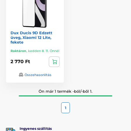
Dux Ducis 9D Edzett
üveg, Xiaomi 12 Lite,
fekete
Raktáron
,
kedden 8. 11. Önnél
2 770 Ft
Összehasonlítás
Ön már 1 termék -ból/-ből 1.
1
Ingyenes szállítás