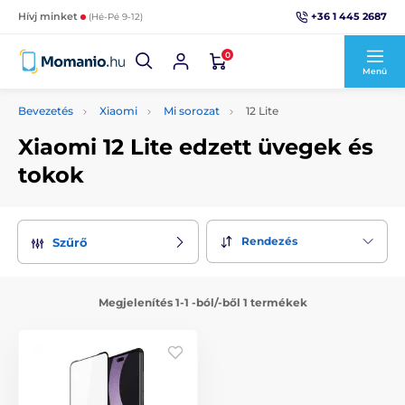
+36 1 445 2687
Hívj minket
(Hé-Pé 9-12)
0
Menü
Bevezetés
Xiaomi
Mi sorozat
12 Lite
Xiaomi 12 Lite edzett üvegek és
tokok
Rendezés
Szűrő
Megjelenítés 1-1 -ból/-ből 1 termékek