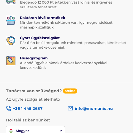
Elegendő 12 000 Ft értékben vásárolnia, és ingyenes
szállításra tehet szert.
Raktáron lévő termékek
Minden termékünk raktáron van, így megrendelését
másnap kiszállítjuk.
Gyors ügyfélszolgálat
Pár órán belül megoldunk mindent: panaszokat, kérdéseket
vagy a termékek cseréjét.
Hűségprogram
Állandó ügyfeleinknek érdekes kedvezményekkel
kedveskedünk.
Tanácsra van szükséged?
offline
Az ügyfélszolgálat elérhető
+36 1 445 2687
info@momanio.hu
Hol találsz bennünket
Magyar